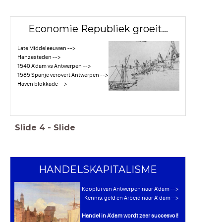
Economie Republiek groeit...
Late Middeleeuwen -->
Hanzesteden -->
1540 A'dam vs Antwerpen -->
1585 Spanje verovert Antwerpen -->
Haven blokkade -->
Slide
4
-
Slide
HANDELSKAPITALISME
Kooplui van Antwerpen naar A'dam -->
Kennis, geld en Arbeid naar A' dam-->
Handel in A'dam wordt zeer succesvol!