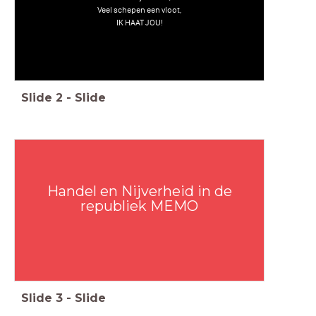
Veel schepen een vloot,
IK HAAT JOU!
Slide
2
-
Slide
Handel en Nijverheid in de
republiek MEMO
Slide
3
-
Slide