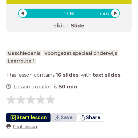
1
/
16
next
Slide
1
:
Slide
Geschiedenis
Voortgezet speciaal onderwijs
Leerroute 1
This lesson contains
16 slides
,
with
text slides
.
Lesson duration is:
50
min
Start lesson
Save
Share
Print lesson