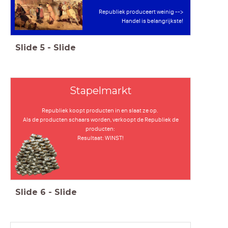
Republiek produceert weinig -->
Handel is belangrijkste!
Slide
5
-
Slide
Stapelmarkt
Republiek koopt producten in en slaat ze op.
Als de producten schaars worden, verkoopt de Republiek de
producten:
Resultaat: WINST!
Slide
6
-
Slide