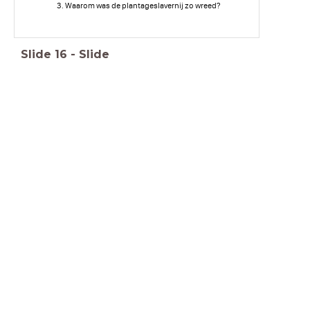
Waarom was de plantageslavernij zo wreed?
Slide
16
-
Slide