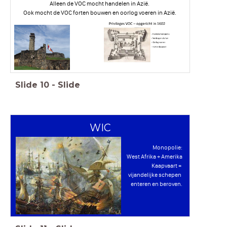
Alleen de VOC mocht handelen in Azië.
Ook mocht de VOC forten bouwen en oorlog voeren in Azië.
Slide
10
-
Slide
WIC
Monopolie:
West Afrika + Amerika
Kaapvaart =
vijandelijke schepen
enteren en beroven.