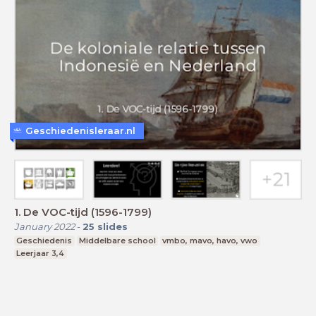
Geschiedenisleraar.nl
1. De VOC-tijd (1596-1799)
January 2022
-
25
slides
Geschiedenis
Middelbare school
vmbo, mavo, havo, vwo
Leerjaar 3,4