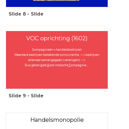
Slide
8
-
Slide
VOC oprichting (1602)
Compagnieën = handelsbedrijven
Meerdere bedrijven betekende concurrentie. --> bedrijven
allemaal samengegaan (verenigen) -->
Dus
V
erenigde
O
ost-Indische
C
ompagnie...
Slide
9
-
Slide
Handelsmonopolie