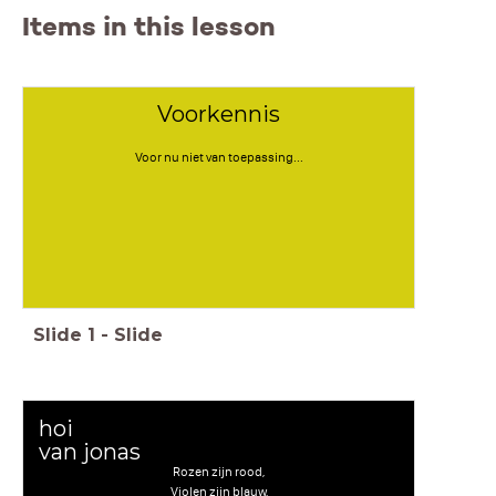
Items in this lesson
Voorkennis
Voor nu niet van toepassing...
Slide
1
-
Slide
hoi
van jonas
Rozen zijn rood,
Violen zijn blauw,