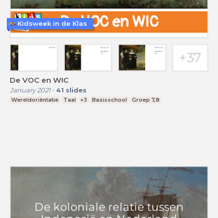
Kidsweek in de Klas
De VOC en WIC
January 2021
-
41
slides
Wereldoriëntatie
Taal
+3
Basisschool
Groep 7,8