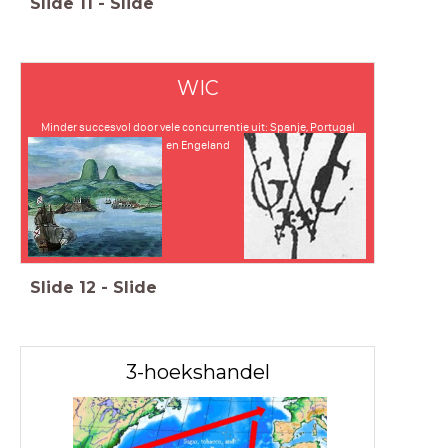
Slide
11
-
Slide
WIC
Minder succesvol door vele concurrentie uit: Spanje, Portugal
en Engeland
Slide
12
-
Slide
3-hoekshandel