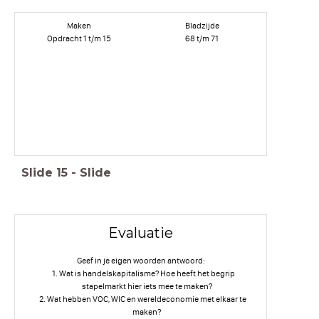
Maken
Bladzijde
Opdracht 1 t/m 15
68 t/m 71
Slide
15
-
Slide
Evaluatie
Geef in je eigen woorden antwoord:
Wat is handelskapitalisme? Hoe heeft het begrip
stapelmarkt hier iets mee te maken?
Wat hebben VOC, WIC en wereldeconomie met elkaar te
maken?