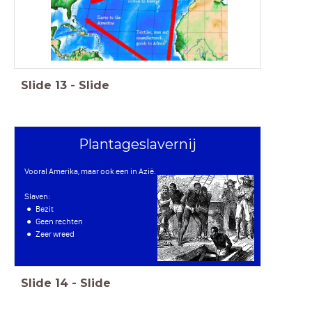
Slide
13
-
Slide
Plantageslavernij
Vooral Amerika, maar ook een in Azië.
Slaven:
Bezit
Geen rechten
Zeer wreed
Slide
14
-
Slide