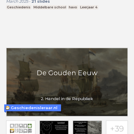
March 2025
-
21
slides
Geschiedenis
Middelbare school
havo
Leerjaar 4
Geschiedenisleraar.nl