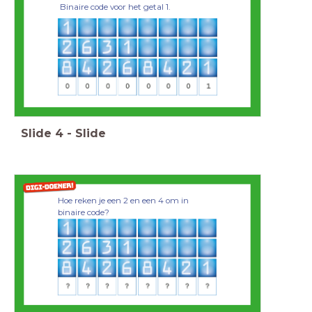
Binaire code voor het getal 1.
Slide
4
-
Slide
Hoe reken je een 2 en een 4 om in
binaire code?