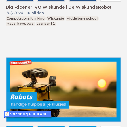
Digi-doener! VO Wiskunde | De WiskundeRobot
July 2024
-
10
slides
Computational thinking
Wiskunde
Middelbare school
mavo, havo, vwo
Leerjaar 1,2
Stichting FutureNL