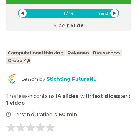
1
/
14
next
Slide
1
:
Slide
Computational thinking
Rekenen
Basisschool
Groep 4,5
Lesson by
Stichting FutureNL
This lesson contains
14 slides
,
with
text slides
and
1 video
.
Lesson duration is:
60
min