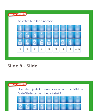
De letter A in binaire code.
Slide
9
-
Slide
Hoe reken je de binaire code om voor hoofdletter
R, de 18e letter van het alfabet?