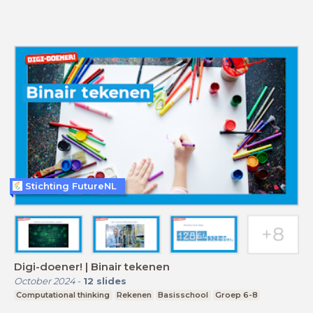
Stichting FutureNL
Digi-doener! | Binair tekenen
October 2024
-
12
slides
Computational thinking
Rekenen
Basisschool
Groep 6-8