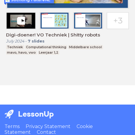
Digi-doener! VO Techniek | Shitty robots
July 2024
-
7
slides
Techniek
Computational thinking
Middelbare school
mavo, havo, vwo
Leerjaar 1,2
LessonUp
Terms
Privacy Statement
Cookie
Statement
Contact