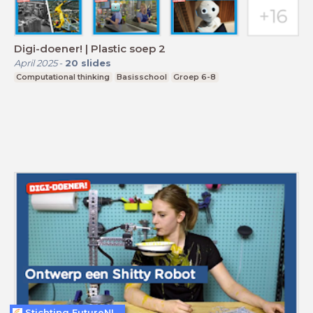
Digi-doener! | Plastic soep 2
April 2025
-
20
slides
Computational thinking
Basisschool
Groep 6-8
Stichting FutureNL