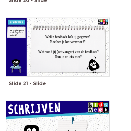
Slide
20
-
Slide
Hoe ging het geven
en ontvangen van
feedback?
Welke feedback heb jij gegeven?
Hoe heb je het verwoord?
Wat vond jij (ontvanger) van de feedback?
Kun je er iets mee?
Slide
21
-
Slide