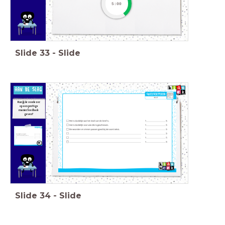
5:00
Slide
33
-
Slide
Kun jij de voorlezer
op een prettige
manier feedback
geven?
Tijd om te presenteren.
Slide
34
-
Slide