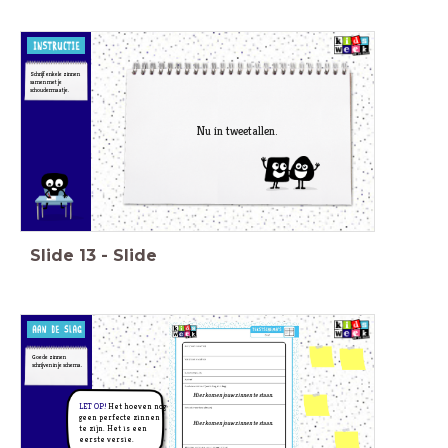
Schrijf enkele zinnen
samen met je
schoudermaatje.
Nu in tweetallen.
Slide
13
-
Slide
Goede zinnen
schrijven in je schema.
Hier komen jouw zinnen te staan.
LET OP!
Het hoeven nog
geen perfecte zinnen
Hier komen jouw zinnen te staan.
te zijn. Het is een
eerste versie.