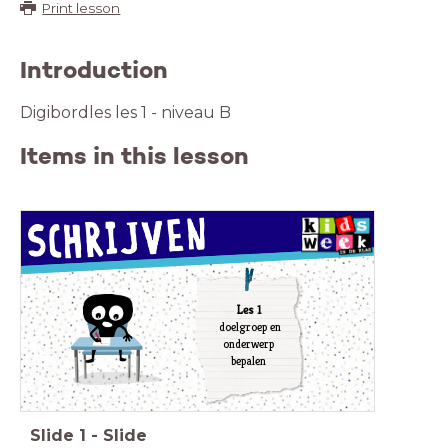
Print lesson
Introduction
Digibordles les 1 - niveau B
Items in this lesson
Les 1
doelgroep en
onderwerp
bepalen
Slide
1
-
Slide