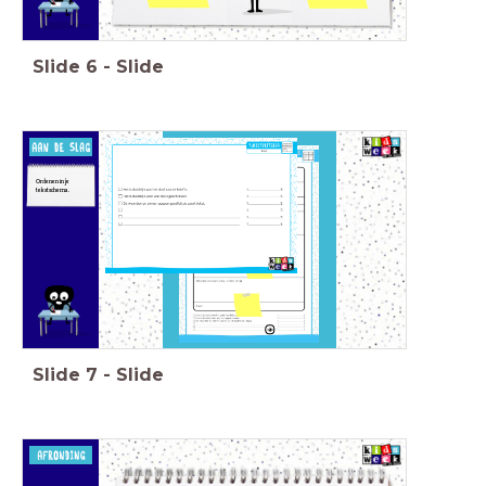
Slide
6
-
Slide
Ordenen in je
tekstschema.
Slide
7
-
Slide