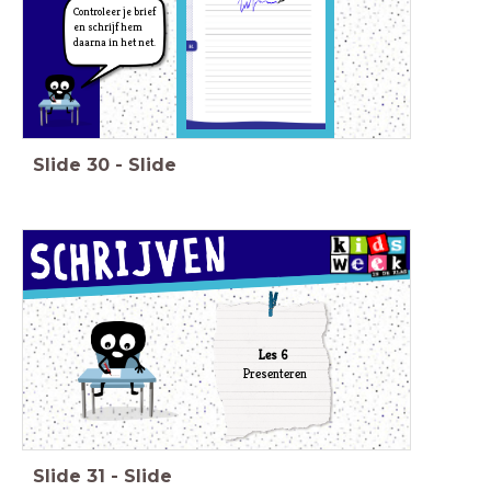
Controleer je brief
en schrijf hem
daarna in het net.
Slide
30
-
Slide
Les 6
Presenteren
Slide
31
-
Slide