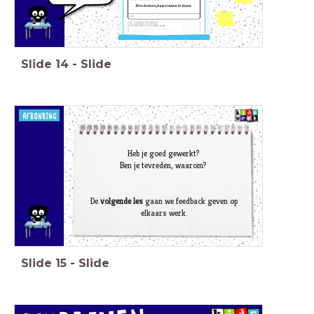
Hier komen jouw zinnen te staan.
Slide
14
-
Slide
Heb je goed gewerkt?
Ben je tevreden, waarom?
De
volgende les
gaan we feedback geven op
elkaars werk.
Slide
15
-
Slide