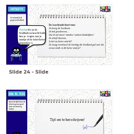
Zo verwerk je de
gegeven feedback.
De leerkracht doet voor:
Ik kreeg de feedback...
Handig!
Als je de
Ik heb geschreven...
feedback verwerkt hebt,
Dus ik wil meer/ minder/ anders/duidelijker/
kun je vragen aan je
Ik schrijf daarom...
maatje of de tekst beter
Is het nu beter vind ik?
geworden is.
Ik vraag eventueel de leerling die feedback gaf wat die
ervan vindt: is dit beter vind je?
Slide
24
-
Slide
Neem de tijd! En lees de
tekst nog eens goed
door. Let alvast op
fouten.
Tijd om te herschrijven!