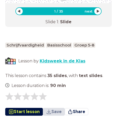
1
/
35
next
Slide
1
:
Slide
Schrijfvaardigheid
Basisschool
Groep 5-8
Lesson by
Kidsweek in de Klas
This lesson contains
35 slides
,
with
text slides
.
Lesson duration is:
90
min
Start lesson
Save
Share