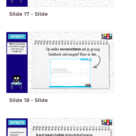
Slide
17
-
Slide
TIP!
Het is heel handig
om feedback te krijgen
Op welke
succescriteria
wil jij graag
op iets wat je nog
moeilijk vindt.
feedback ontvangen? Kies er één.
Slide
18
-
Slide
Zo geef ik stap voor
Zo geef ik
goede feedback, i
k lees de brief en ga na:
stap goede