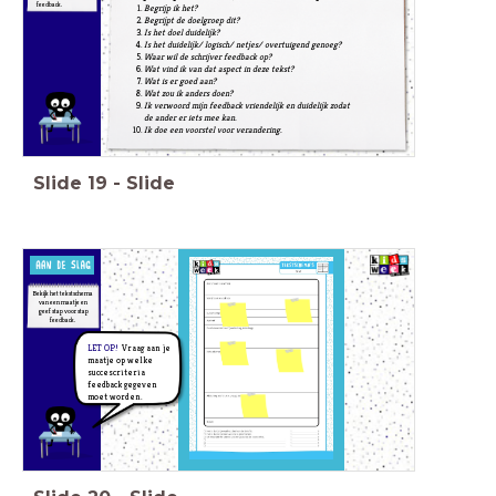
feedback.
Begrijp ik het?
Begrijpt de doelgroep dit?
Is het doel duidelijk?
Is het duidelijk/ logisch/ netjes/ overtuigend genoeg?
Waar wil de schrijver feedback op?
Wat vind ik van dat aspect in deze tekst?
Wat is er goed aan?
Wat zou ik anders doen?
Ik verwoord mijn feedback vriendelijk en duidelijk zodat
de ander er iets mee kan.
Ik doe een voorstel voor verandering.
Slide
19
-
Slide
Bekijk het tekstschema
van een maatje en
geef stap voor stap
feedback.
LET OP!
Vraag aan je
maatje op welke
succescriteria
feedback gegeven
moet worden.