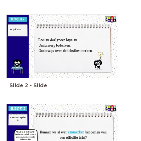
Dit ga ik leren.
Doel en doelgroep bepalen.
Onderwerp bedenken.
Onderwijs over de tekstkenmerken.
Slide
2
-
Slide
De leerkracht legt het
uit.
Kunnen we al wat
kenmerken
benoemen van
Als jullie in de 'Ook taal'-les
het bezwaarschrift hebben
een
officiële brief
?
gelezen, dan kunnen jullie
die kenmerken