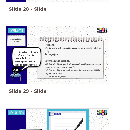
Slide
28
-
Slide
De leerkracht doet
Ik ga de tekst lezen en let vooral op: interpunctie/
het voor.
spelling.
Dit is altijd al belangrijk, maar in een officiële brief
nóg
Het is belangrijk om je
belangrijker!
brief rustig door te
lezen. Je leest
Ik lees en denk: klopt dit?
namelijk makkelijk
Als het niet klopt, pas ik de geleerde spellingregels toe en
over je eigen foutjes
ga na of er goed geschreven is.
heen.
Als het niet klopt, denk ik na over de interpunctie. Welke
regels pas ik toe?
Maak de zin kloppend.
Slide
29
-
Slide