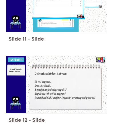
Slide
11
-
Slide
Zo schrijf ik goede,
heldere zinnen.
De leerkracht doet het voor:
Ik wil zeggen...
Dus ik schrijf...
Begrijpt mijn doelgroep dit?
Zeg ik wat ik wilde zeggen?
Is het duidelijk/ netjes/ logisch/ overtuigend genoeg?
Slide
12
-
Slide