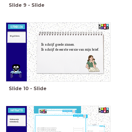
Slide
9
-
Slide
Dit ga ik leren.
Ik schrijf goede zinnen.
Ik schrijf de eerste versie van mijn brief.
Slide
10
-
Slide
Ordenen in je
tekstschema.