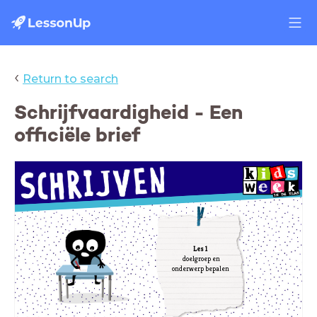
‹
Return to search
Schrijfvaardigheid - Een
officiële brief
Les 1
doelgroep en
onderwerp bepalen