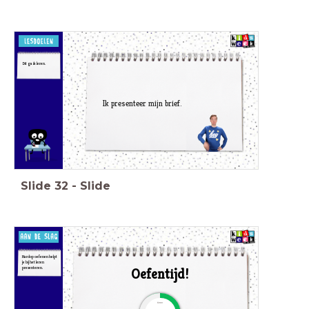
Dit ga ik leren.
Ik presenteer mijn brief.
Slide
32
-
Slide
Hardop oefenen helpt
je bij het leren
presenteren.
Oefentijd!
timer