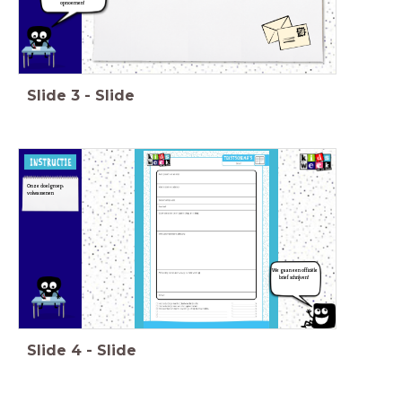
opnoemen!
Slide
3
-
Slide
Onze doelgroep:
volwassenen
We gaan een officiële
brief schrijven!
Slide
4
-
Slide