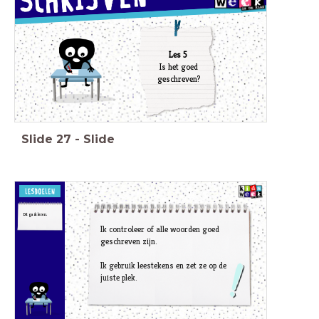
Les 5
Is het goed
geschreven?
Slide
27
-
Slide
Dit ga ik leren.
Ik controleer of alle woorden goed
geschreven zijn.
Ik gebruik leestekens en zet ze op de
juiste plek.