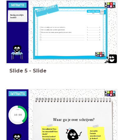
Succescriteri
a
Handig om erbij te
houden!
Slide
5
-
Slide
timer
10:00
Waar ga je over schrijven?
Een sollicitatie? Een
Aan welke
bezwaarschrift? Een
formele
klacht?
woorden moet
Iets totaal anders?
je denken?
Verzin het maar!