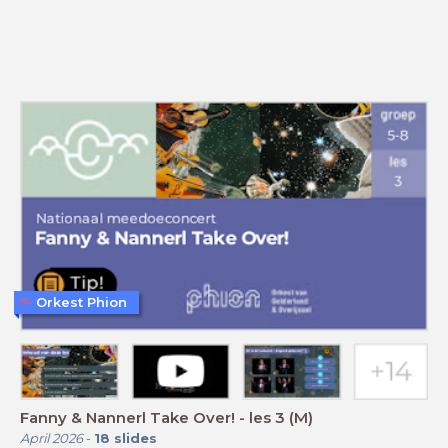
Orkest Phion
Fanny & Nannerl Take Over! - les 3 (M)
April 2026
-
18
slides