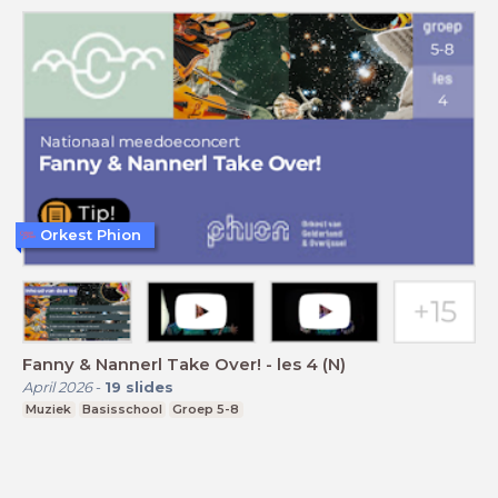
Orkest Phion
Fanny & Nannerl Take Over! - les 4 (N)
April 2026
-
19
slides
Muziek
Basisschool
Groep 5-8