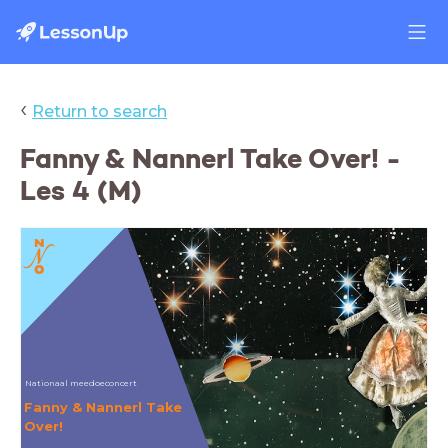
‹
Return to search
Fanny & Nannerl Take Over! -
Les 4 (M)
Nationaal meedoeconcert
Fanny & Nannerl Take
Over!