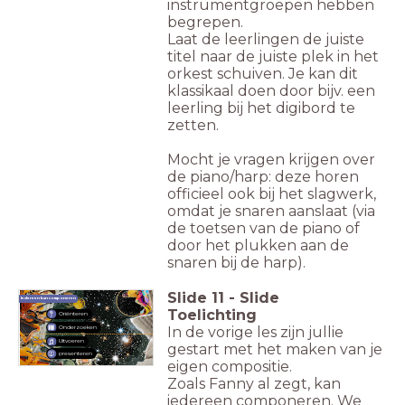
instrumentgroepen hebben
begrepen.
Laat de leerlingen de juiste
titel naar de juiste plek in het
orkest schuiven. Je kan dit
klassikaal doen door bijv. een
leerling bij het digibord te
zetten.
Mocht je vragen krijgen over
de piano/harp: deze horen
officieel ook bij het slagwerk,
omdat je snaren aanslaat (via
de toetsen van de piano of
door het plukken aan de
snaren bij de harp).
Slide
11
-
Slide
Iedereen kan componeren
Toelichting
Oriënteren
Onderzoeken
In de vorige les zijn jullie
Uitvoeren
gestart met het maken van je
presenteren
eigen compositie.
Zoals Fanny al zegt, kan
iedereen componeren. We