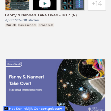
Fanny & Nannerl Take Over! - les 3 (N)
April 2026
-
18
slides
Muziek
Basisschool
Groep 5-8
Het Koninklijk Concertgebouw