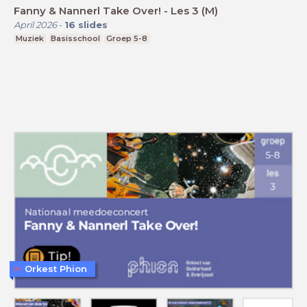
Fanny & Nannerl Take Over! - Les 3 (M)
April 2026
-
16
slides
Muziek
Basisschool
Groep 5-8
Orkest Phion