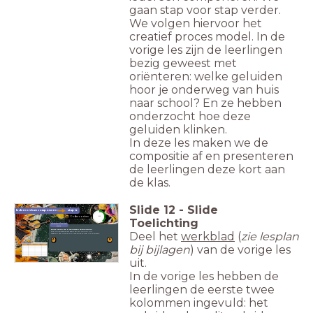
gaan stap voor stap verder.
We volgen hiervoor het
creatief proces model. In de
vorige les zijn de leerlingen
bezig geweest met
oriënteren: welke geluiden
hoor je onderweg van huis
naar school? En ze hebben
onderzocht hoe deze
geluiden klinken.
In deze les maken we de
compositie af en presenteren
de leerlingen deze kort aan
de klas.
Slide
12
-
Slide
Iedereen kan componeren
stap 4
timer
Onderzoeken
5:00
Toelichting
Samen aan de
slag
Jullie gaan de 6 geluiden verklanken!
Deel het
werkblad
(
zie lesplan
Pak jullie werkblad erbij en vul kolom 3 in.
Bedenk een manier om je geluid goed uit te voeren:
A
B
bij bijlagen
) van de vorige les
uit.
In de vorige les hebben de
leerlingen de eerste twee
kolommen ingevuld: het