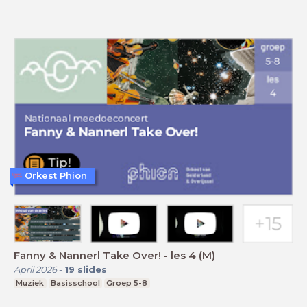
Orkest Phion
Fanny & Nannerl Take Over! - les 4 (M)
April 2026
-
19
slides
Muziek
Basisschool
Groep 5-8