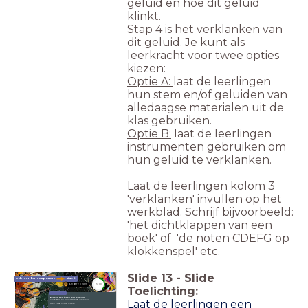
geluid en hoe dit geluid
klinkt.
Stap 4 is het verklanken van
dit geluid. Je kunt als
leerkracht voor twee opties
kiezen:
Optie A:
laat de leerlingen
hun stem en/of geluiden van
alledaagse materialen uit de
klas gebruiken.
Optie B:
laat de leerlingen
instrumenten gebruiken om
hun geluid te verklanken.
Laat de leerlingen kolom 3
'verklanken' invullen op het
werkblad. Schrijf bijvoorbeeld:
'het dichtklappen van een
boek' of 'de noten CDEFG op
klokkenspel' etc.
Slide
13
-
Slide
Iedereen kan componeren
stap 5
timer
Onderzoeken
5:00
Toelichting:
Samen aan de
slag
Bedenk een teken voor je geluid
Laat de leerlingen een
Vul deze in op jullie werkblad (kolom 4)
Denk goed na over je teken