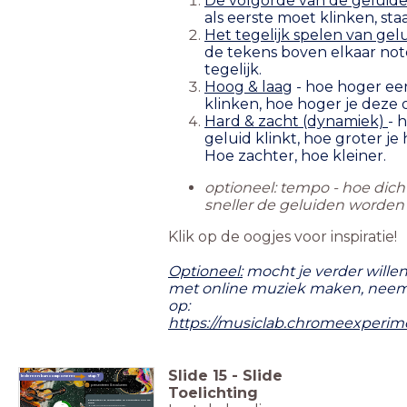
De volgorde van de geluid
als eerste moet klinken, sta
Het tegelijk spelen van gel
de tekens boven elkaar not
tegelijk.
Hoog & laag
- hoe hoger ee
klinken, hoe hoger je deze o
Hard & zacht (dynamiek)
- 
geluid klinkt, hoe groter je
Hoe zachter, hoe kleiner.
optioneel: tempo - hoe dich
sneller de geluiden worden
Klik op de oogjes voor inspiratie!
Optioneel:
mocht je verder wille
met online muziek maken, neem 
op:
https://musiclab.chromeexperim
Slide
15
-
Slide
Iedereen kan componeren
stap 7
presenteren & evalueren
Toelichting
Presenteer je compositie in 2 minuten aan de
klas:
timer
Laat jullie compositie horen.