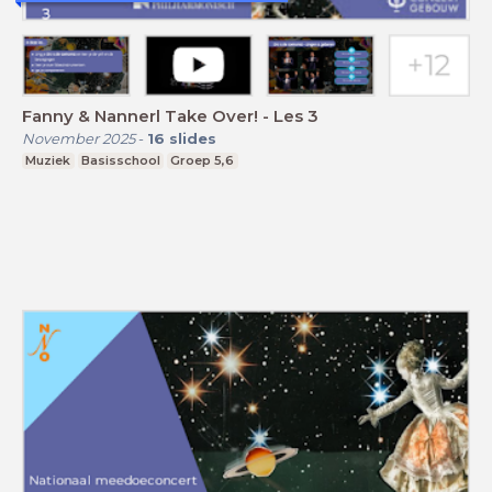
Fanny & Nannerl Take Over! - Les 3
November 2025
-
16
slides
Muziek
Basisschool
Groep 5,6