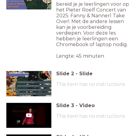
Nationaal meedoeconcert
bereid je je leerlingen voor op
Fanny & Nannerl
Take Over!
het Pieter Roelf Concert van
2025: Fanny & Nannerl Take
Over!. Met de andere lessen
kan je je voorbereiding
verdiepen. Voor deze les
hebben je leerlingen een
Chromebook of laptop nodig.
Lengte: 45 minuten
Slide
2
-
Slide
Inhoud van deze
les
1
This item has no instructions
Je leert het lied
We gaan op tour!
2
Je leert over het slagwerk uit het orkest
3
Je kijkt een filmpje over het theaterbezoek
4
Jullie maken je eigen compositie
Slide
3
-
Video
This item has no instructions