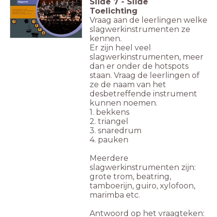
Slide
7
-
Slide
Slagwerk
Toelichting
Fanny wenst een orkest!
Helemaal achterin het orkest zie je
het slagwerk. Welke
slagwerkinstrumenten ken jij?
Vraag aan de leerlingen welke
1
2
slagwerkinstrumenten ze
3
4
kennen.
Er zijn heel veel
slagwerkinstrumenten, meer
dan er onder de hotspots
staan. Vraag de leerlingen of
ze de naam van het
desbetreffende instrument
kunnen noemen.
1. bekkens
2. triangel
3. snaredrum
4. pauken
Meerdere
slagwerkinstrumenten zijn:
grote trom, beatring,
tamboerijn, guiro, xylofoon,
marimba etc.
Antwoord op het vraagteken: