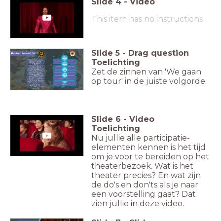
Slide
4
-
Video
This item has no instructions
Slide
5
-
Drag question
<span
We gaan op tour!
style="color:
<span
Toelichting
rgb(255, 255,
style="font-
en iedereen wil op de eerste rij.
255); font-
<span
weight: bold;
weight:
En kijk hier staan we in het
style="font-
color: rgb(255,
licht,
Zet de zinnen van 'We gaan
<span
bold">1</span>
weight: bold;
255,
style="font-
De mensen juichen, ze zijn blij
color: rgb(255,
<span
255)">2</span>
weight: bold;
255,
style="color:
op tour' in de juiste volgorde.
We gaan op tour!
color: rgb(255,
255)">3</span>
rgb(255, 255,
255,
want alle lampen zijn op ons
255); font-
gericht.
255)">4</span>
weight:
700">5</span>
Slide
6
-
Video
Toelichting
Nu jullie alle participatie-
elementen kennen is het tijd
om je voor te bereiden op het
theaterbezoek. Wat is het
theater precies? En wat zijn
de do's en don'ts als je naar
een voorstelling gaat? Dat
zien jullie in deze video.