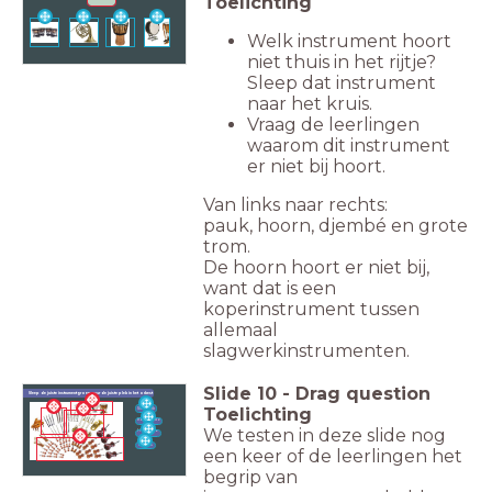
Toelichting
Welk instrument hoort
niet thuis in het rijtje?
Sleep dat instrument
naar het kruis.
Vraag de leerlingen
waarom dit instrument
er niet bij hoort.
Van links naar rechts:
pauk, hoorn, djembé en grote
trom.
De hoorn hoort er niet bij,
want dat is een
koperinstrument tussen
allemaal
slagwerkinstrumenten.
Slide
10
-
Drag question
Sleep de juiste instrumentgroep naar de juiste plek in het orkest
Toelichting
Slagwerk
Koperblaz
ers
We testen in deze slide nog
Houtblaz
ers
Strijkers
een keer of de leerlingen het
begrip van