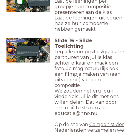
Laat de leerlingen per
Vertel waarom jullie voor deze geluiden hebben
2:00
gekozen.
Hoe ging het?
Geef ieder groepje één tip en één top.
groepje hun compositie
presenteren aan de klas.
Laat de leerlingen uitleggen
hoe ze hun compositie
hebben gemaakt.
Slide
16
-
Slide
Iedereen kan
componeren
Toelichting
Stuur jullie compositie op!
Leg alle composities/grafische
Anne-Maartje is Componist der Nederlanden.
Ze maakt een compositie speciaal voor het concert.
Helpen jullie Anne-Maartje inspireren?
Wie weet gebruiken we een deel van jullie compositie
in de voorstelling!
Anne-Maartje
partituren van jullie klas
achter elkaar en maak een
foto. Je mag natuurlijk ook
een filmpje maken van (een
uitvoering) van een
compositie.
We zouden het erg leuk
vinden als jullie dit met ons
willen delen. Dat kan door
een mail te sturen aan:
educatie@nno.nu
Op de site van
Componist der
Nederlanden
verzamelen we