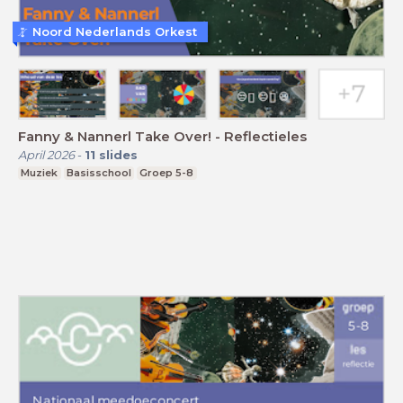
Noord Nederlands Orkest
Fanny & Nannerl Take Over! - Reflectieles
April 2026
-
11
slides
Muziek
Basisschool
Groep 5-8