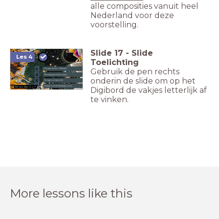
alle composities vanuit heel
Nederland voor deze
voorstelling.
Slide
17
-
Slide
Les 4
Toelichting
Gebruik de pen rechts
We gaan op tour!
- helemaal
Het slagwerk uit het orkest
onderin de slide om op het
Je eigen compositie
Filmpje over het theaterbezoek
Ben jij er klaar voor?
Digibord de vakjes letterlijk af
te vinken.
More lessons like this