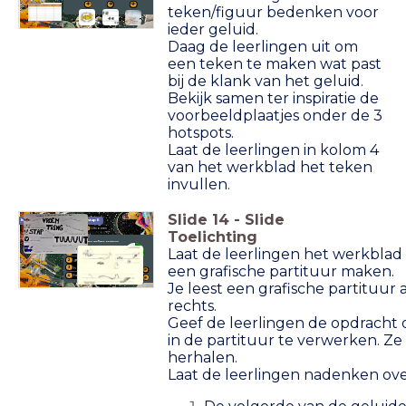
teken/figuur bedenken voor
ieder geluid.
Daag de leerlingen uit om
een teken te maken wat past
bij de klank van het geluid.
Bekijk samen ter inspiratie de
voorbeeldplaatjes onder de 3
hotspots.
Laat de leerlingen in kolom 4
van het werkblad het teken
invullen.
Slide
14
-
Slide
Iedereen kan componeren
stap 6
Uitvoeren
Toelichting
Samen aan de
slag
Maak jullie eigen grafische partituur!
let op:
Laat de leerlingen het werkblad
timer
volgorde
1
10:00
geluiden tegelijk
2
een
grafische partituur maken.
hoog en laag
3
hard en zacht
4
Je leest een grafische partituur a
rechts.
Geef de leerlingen de opdracht
in de partituur te verwerken. Z
herhalen.
Laat de leerlingen nadenken ove