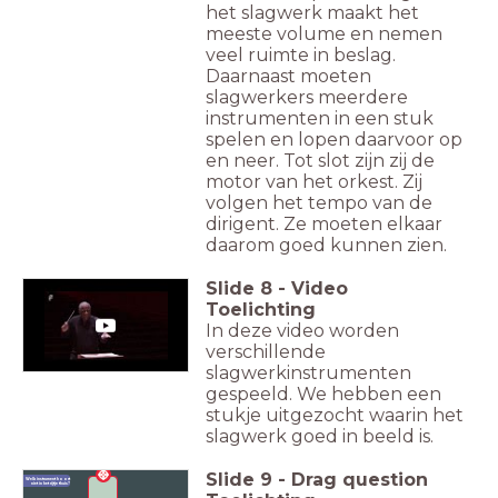
het slagwerk maakt het
meeste volume en nemen
veel ruimte in beslag.
Daarnaast moeten
slagwerkers meerdere
instrumenten in een stuk
spelen en lopen daarvoor op
en neer. Tot slot zijn zij de
motor van het orkest. Zij
volgen het tempo van de
dirigent. Ze moeten elkaar
daarom goed kunnen zien.
Slide
8
-
Video
Toelichting
In deze video worden
verschillende
slagwerkinstrumenten
gespeeld. We hebben een
stukje uitgezocht waarin het
slagwerk goed in beeld is.
Slide
9
-
Drag question
Welk instrument hoort
niet in het rijtje thuis?