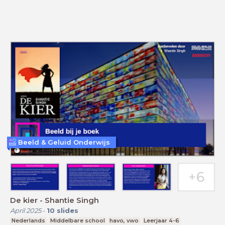
Beeld & Geluid Onderwijs
De kier - Shantie Singh
April 2025
-
10
slides
Nederlands
Middelbare school
havo, vwo
Leerjaar 4-6