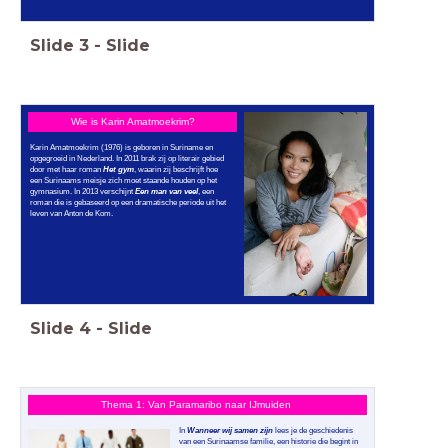
Slide
3
-
Slide
Wie is Karin Amatmoekrim?
Karin Amatmoekrim (1976) is geboren in Suriname en
opgegroeid in Nederland. In 2011 brak zij op literair gebied
door met haar roman
Het gym
, waarin zij beschrijft hoe
een Surinaams meisje zich moet staande houden op het
gymnasium. In 2013 verschijnt
Een man van veel
, een
roman die is gebaseerd op een dramatische periode uit het
leven van Anton de Kom.
Slide
4
-
Slide
Thema 1: Van Paramaribo naar IJmuiden
In
Wanneer wij samen zijn
lees je de geschiedenis
van een Surinaamse familie, een historie die begint in