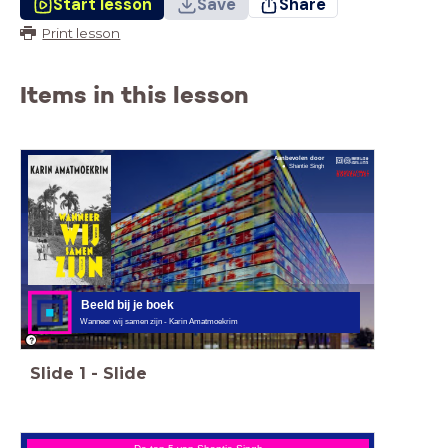
Start lesson
Save
Share
Print lesson
Items in this lesson
Aanbevolen door
Shantie Singh
Beeld bij je boek
Wanneer wij samen zijn - Karin Amatmoekrim
Slide
1
-
Slide