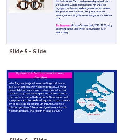
het Surinaamse Tambaredjo en eindigt in Nederland.
De overgang van het ene land naar het andere is
ingrijpend: er bestaan andere gewoontes en mensen
reageren anders. Dit alles vraagt geduld en het
vermogen om met grote veranderingen om te kunnen
gaan.
Dit fragment
(Bureau Vooroordeel, 2016; 19.46 min)
beschrijft enkele verschillen in opvattingen over
aanpassing.
Slide
5
-
Slide
Opdracht 1: Van Paramaribo naar
IJmuiden
In het fragment kon je enkele opmerkingen beluisteren
over (voor)oordelen over Nederlanderschap. Zo wordt
beweerd dat de zwarte mens nooit een Zeeuw kan zijn,
omdat hij of zij eenvoudigweg niet in Zeeland is geboren.
De vraag is nu wat de Nederlander tot Nederlander maakt.
Is de plaats van geboorte doorslaggevend, of gaat het meer
om de opstelling ten opzichte van culturele, sociale of
politieke opvattingen? Bestaat er eigenlijk wel zoiets als
Nederlanderschap? Wat is jouw mening hierover?