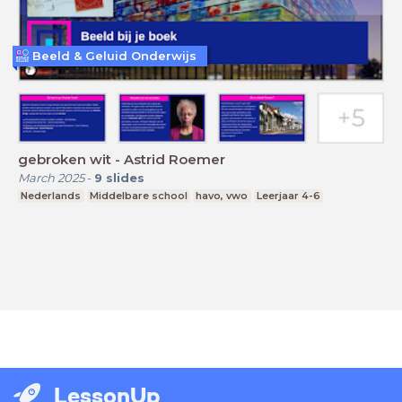
Beeld & Geluid Onderwijs
gebroken wit - Astrid Roemer
March 2025
-
9
slides
Nederlands
Middelbare school
havo, vwo
Leerjaar 4-6
LessonUp