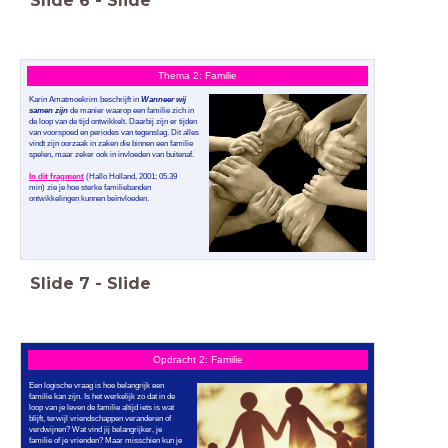
Slide
6
-
Slide
Thema 2: Familie
Karin Amatmoekrim beschrijft in
Wanneer wij
samen zijn
de manier waarop een familie zich in
de loop van de tijd ontwikkelt. Daarbij zijn er tijden
van voorspoed en periodes van tegenslag. Dit alles
vindt zijn oorzaak in zaken die binnen een familie
spelen, maar zeker ook in invloeden van buitenaf.
In dit fragment
(Hallo Holland, 2001; 05.39
min) zie je hoe sterke familiebanden
ontwikkelingen kunnen beïnvloeden.
Slide
7
-
Slide
Opdracht 2: Familie
Een logische vraag is hoe belangrijk een
familie kan zijn. Is het werkelijk zo dat in de
loop van je leven de familie altijd iets is wat
blijft, terwijl vriendschappen veranderen of
verdwijnen? Wat vind jij belangrijker, je
familie of je vrienden? Maar misschien kun je