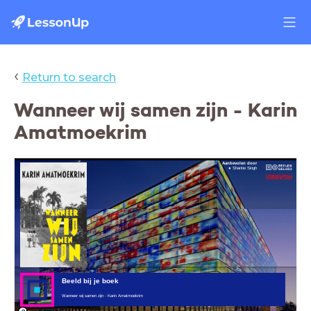
‹
Return to search
Wanneer wij samen zijn - Karin
Amatmoekrim
Aanbevolen door
Shantie Singh
Beeld bij je boek
Wanneer wij samen zijn - Karin Amatmoekrim