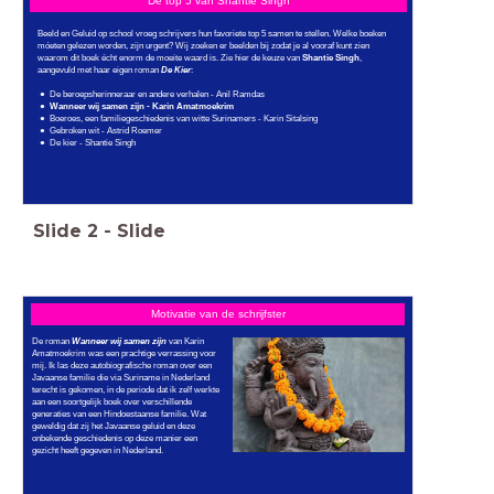
De top 5 van Shantie Singh
Beeld en Geluid op school vroeg schrijvers hun favoriete top 5 samen te stellen. Welke boeken
móeten gelezen worden, zijn urgent? Wij zoeken er beelden bij zodat je al vooraf kunt zien
waarom dit boek écht enorm de moeite waard is. Zie hier de keuze van
Shantie Singh
,
aangevuld met haar eigen roman
De Kier
:
De beroepsherinneraar en andere verhalen - Anil Ramdas
Wanneer wij samen zijn - Karin Amatmoekrim
Boeroes, een familiegeschiedenis van witte Surinamers - Karin Sitalsing
Gebroken wit - Astrid Roemer
De kier - Shantie Singh
Slide
2
-
Slide
Motivatie van de schrijfster
De roman
Wanneer wij samen zijn
van Karin
Amatmoekrim was een prachtige verrassing voor
mij. Ik las deze autobiografische roman over een
Javaanse familie die via Suriname in Nederland
terecht is gekomen, in de periode dat ik zelf werkte
aan een soortgelijk boek over verschillende
generaties van een Hindoestaanse familie. Wat
geweldig dat zij het Javaanse geluid en deze
onbekende geschiedenis op deze manier een
gezicht heeft gegeven in Nederland.