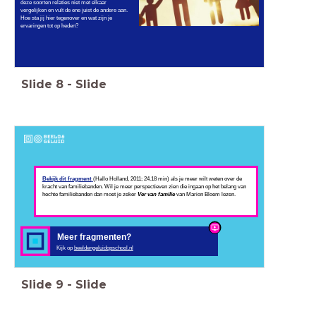
deze soorten relaties niet met elkaar
vergelijken en vult de ene juist de andere aan.
Hoe sta jij hier tegenover en wat zijn je
ervaringen tot op heden?
Slide
8
-
Slide
Bekijk dit fragment
(Hallo Holland, 2011; 24.18 min) als je meer wilt weten over de
kracht van familiebanden. Wil je meer perspectieven zien die ingaan op het belang van
hechte familiebanden dan moet je zeker
Ver van familie
van Marion Bloem lezen.
Meer fragmenten?
Kijk op
beeldengeluidopschool.nl
Slide
9
-
Slide