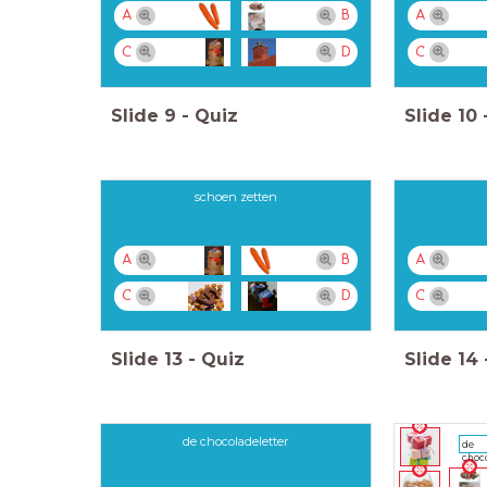
A
B
A
C
D
C
Slide
9
-
Quiz
Slide
10
schoen zetten
A
B
A
C
D
C
Slide
13
-
Quiz
Slide
14
de chocoladeletter
de
choc