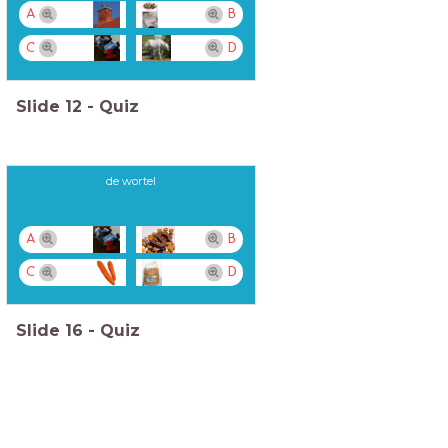
A
B
C
D
Slide
12
-
Quiz
de wortel
A
B
C
D
Slide
16
-
Quiz