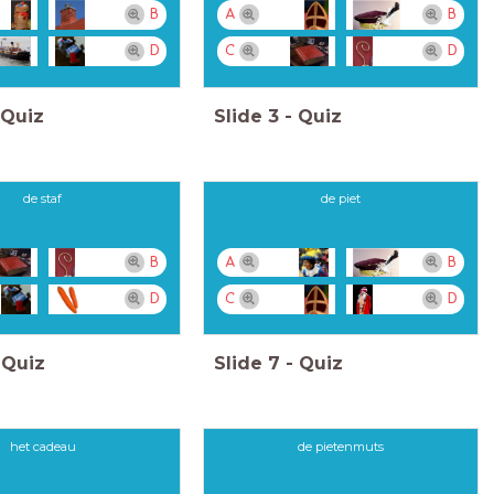
B
A
B
D
C
D
Quiz
Slide
3
-
Quiz
de staf
de piet
B
A
B
D
C
D
Quiz
Slide
7
-
Quiz
het cadeau
de pietenmuts