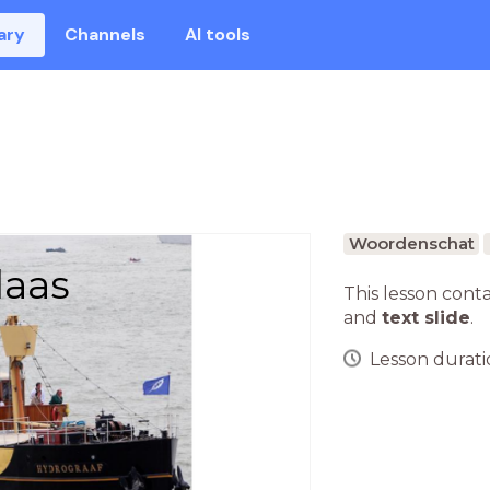
ary
Channels
AI tools
Woordenschat
laas
This lesson cont
and
text slide
.
Lesson duratio