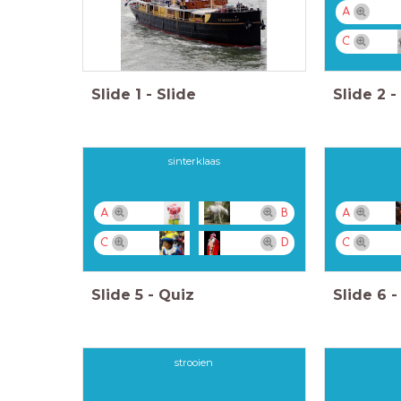
A
C
Slide
1
-
Slide
Slide
2
-
sinterklaas
A
B
A
C
D
C
Slide
5
-
Quiz
Slide
6
-
strooien