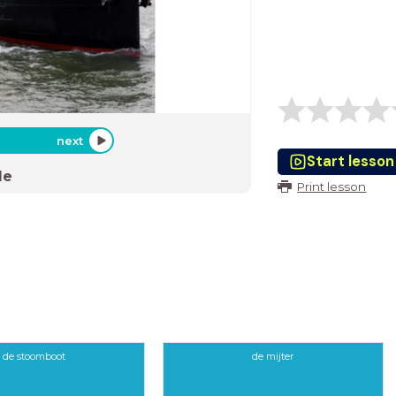
next
Start lesson
de
Print lesson
de stoomboot
de mijter