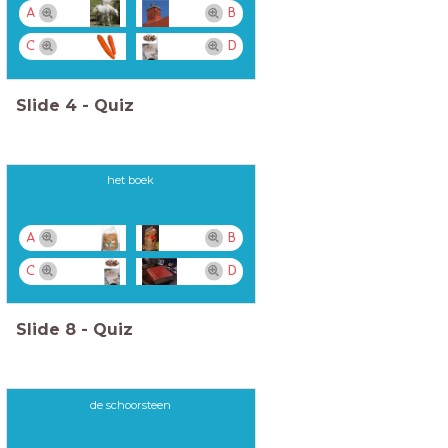
A
B
C
D
Slide
4
-
Quiz
het boek
A
B
C
D
Slide
8
-
Quiz
de schoorsteen