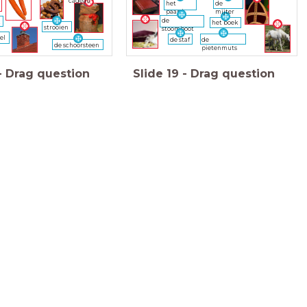
cadeau
de
het
mijter
paard
de
k
het boek
strooien
stoomboot
el
de staf
de
de schoorsteen
pietenmuts
-
Drag question
Slide
19
-
Drag question