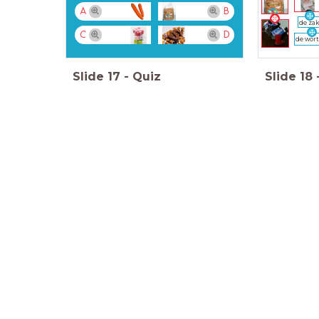
A
B
de za
C
D
de wort
Slide
17
-
Quiz
Slide
18