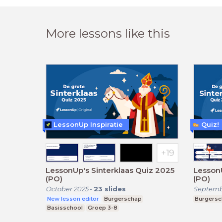
More lessons like this
LessonUp Inspiratie
Quiz!
LessonUp's Sinterklaas Quiz 2025
LessonU
(PO)
(PO)
October 2025
-
23
slides
Septemb
New lesson editor
Burgerschap
Burgers
Basisschool
Groep 3-8