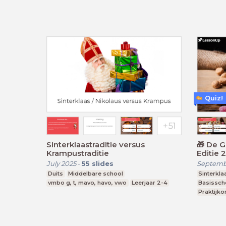
Quiz!
Sinterklaastraditie versus
🎁 De Grote Sinterklaas Quiz 🎁
Krampustraditie
Ed
July 2025
-
55
slides
Septemb
Duits
Middelbare school
Sinterkla
vmbo g, t, mavo, havo, vwo
Leerjaar 2-4
Basissch
Praktijko