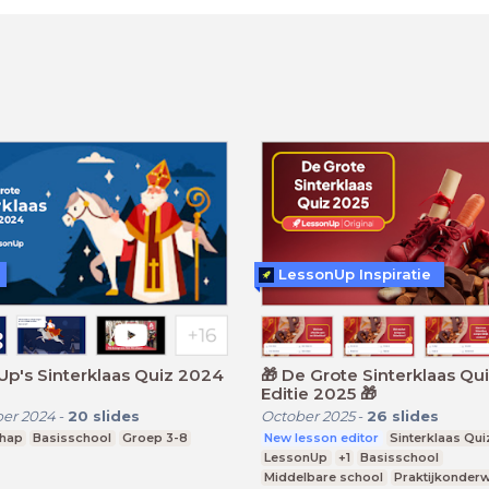
LessonUp Inspiratie
p's Sinterklaas Quiz 2024
🎁 De Grote Sinterklaas Quiz 🎁
Editie 2025 🎁
er 2024
-
20
slides
October 2025
-
26
slides
chap
Basisschool
Groep 3-8
New lesson editor
Sinterklaas Qui
LessonUp
+1
Basisschool
Middelbare school
Praktijkonderw