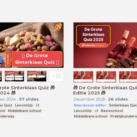
🎁 De Grote Sinterklaas Quiz 🎁
itie 2024 🎁
Editie 2025 🎁
er 2024
-
37
slides
December 2025
-
26
slides
as Quiz
LessonUp
+1
New lesson editor
Sinterklaas Qui
ool
Middelbare school
LessonUp
+1
Basisschool
nderwijs
Middelbare school
Praktijkonderw