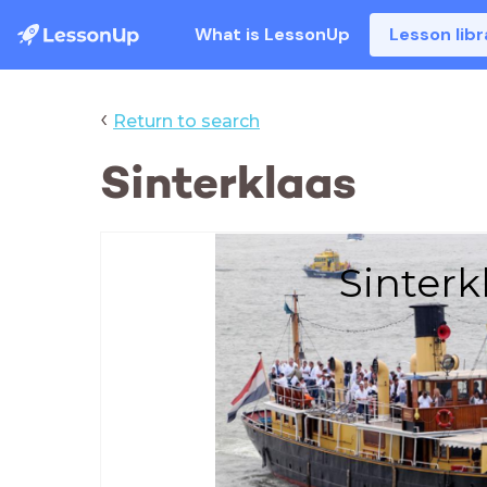
What is LessonUp
Lesson libr
‹
Return to search
Sinterklaas
Sinterk