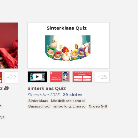
Sinterklaas Quiz
December 2025
-
29
slides
Sinterklaas
Middelbare school
z
Basisschool
vmbo k, g, t, mavo
Groep 5-8
ijs