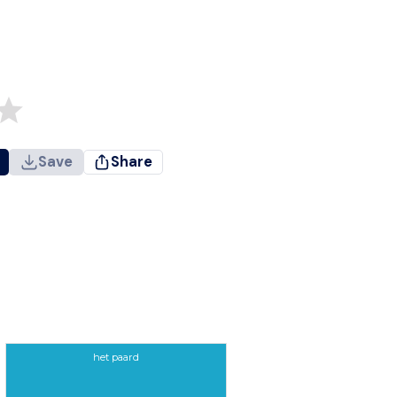
Save
Share
het paard