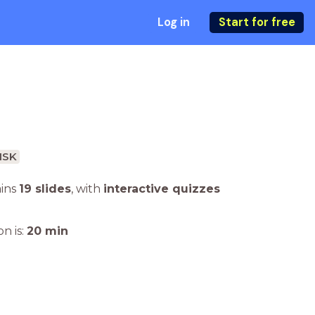
Log in
Start for free
ISK
ains
19 slides
,
with
interactive quizzes
n is:
20
min