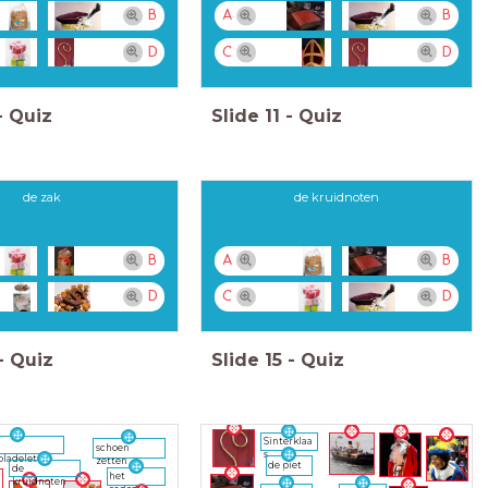
B
A
B
D
C
D
-
Quiz
Slide
11
-
Quiz
de zak
de kruidnoten
B
A
B
D
C
D
-
Quiz
Slide
15
-
Quiz
Sinterklaa
schoen
s
oladeletter
zetten
de piet
de
het
kruidnoten