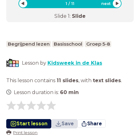
1
/
11
next
Slide
1
:
Slide
Begrijpend lezen
Basisschool
Groep 5-8
Lesson by
Kidsweek in de Klas
This lesson contains
11 slides
,
with
text slides
.
Lesson duration is:
60
min
Start lesson
Save
Share
Print lesson