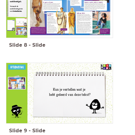
maken van hun kleding?
aantekeningen.
Welke uitvinding heeft ervoor gezorgd dat mode voor iedereen
Verwerk de
betaalbaar werd? Waarom werd mode hierdoor betaalbaarder?
aantekeningen in
een
treinschema.
Waarom werd tijdens oorlogen de kleding soberder? Leg je
antwoord uit.
Wat was het verschil tussen de tijd van de
jagers en de boeren
en
de
middeleeuwen
als je kijkt naar de
functie
die kleding had?
Markeer de antwoorden in de tekst.
Slide
8
-
Slide
Kun je vertellen wat je
hebt
geleerd van deze tekst?
Slide
9
-
Slide