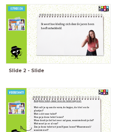
Ik weet hoe kleding zich door de jaren heen
heeft ontwikkeld.
Slide
2
-
Slide
Bekijk de tekst, maar lees de tekst nog niet.
Wat valt je op aan de vorm, de kopjes, de titel en de
plaatjes?
Wat is dit voor tekst?
Hoe ga je deze tekst lezen?
Waar denk je dat het over zal gaan, waarom denk je dat?
Wat weet je er al van?
Zou je deze tekst uit jezelf gaan lezen? Waarom wel/
waarom niet?