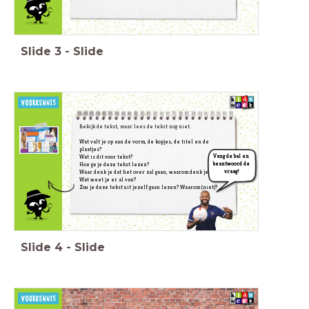
Slide
3
-
Slide
Bekijk de tekst, maar lees de tekst nog niet.
Wat valt je op aan de vorm, de kopjes, de titel en de
plaatjes?
Vang de bal en
Wat is dit voor tekst?
beantwoord de
Hoe ga je deze tekst lezen?
vraag!
Waar denk je dat het over zal gaan, waarom denk je dat?
Wat weet je er al van?
Zou je deze tekst uit jezelf gaan lezen? Waarom (niet)?
Slide
4
-
Slide