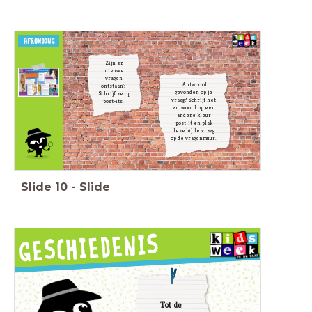
Zijn er
nieuwe
vragen
Antwoord
ontstaan?
gevonden op je
Schrijf ze op
vraag? Schrijf het
post-its.
antwoord op een
andere kleur
post-it en plak
deze bij de vraag
op de vragenmuur.
Slide
10
-
Slide
Tot de