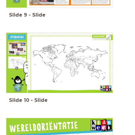
Slide
9
-
Slide
Zijn er
nieuwe
vragen
ontstaan?
Schrijf ze op
Antwoord
post-its.
gevonden op je
vraag? Schrijf het
antwoord op een
Wat hebben jullie
andere kleur
opgeschreven?
post-it en plak
deze bij de vraag
op de vragenmuur.
Heeft de schrijver
het beoogde doel
bereikt?
Slide
10
-
Slide