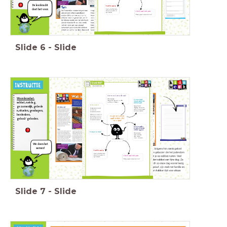
De leerkracht
doet het voor.
Slide
6
-
Slide
Woordenschat:
sabbat, rustdag,
gezamenlijk,
gebede
n, rituelen, geschapen,
herdenken,
gebod/
geboden.
We doen het
samen!
Slide
7
-
Slide