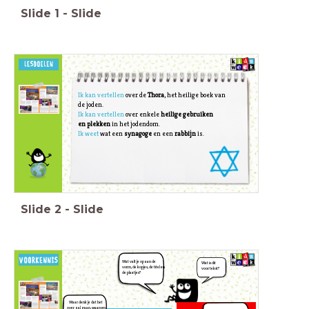
Slide
1
-
Slide
Ik kan vertellen
over de
Thora
, het heilige boek van
de
joden.
Ik kan vertellen
over enkele
heilige gebruiken
en
plekken
in het jodendom.
Ik weet
wat een
synagoge
en een
rabbijn
is.
Slide
2
-
Slide
Wat valt je op aan de
Wat is dit
vorm, de kopjes, de titel en
voor tekst?
de plaatjes?
Waar denk je dat het
over zal gaan, waarom