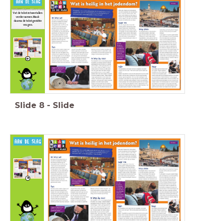
Vat de tekst in tweetallen
verder samen. Maak
Tekstgerichte vragen:
daarna de tekstgerichte
Wat is het belangrijkste deel van de Tenach, het
heilige boek van de
vragen.
joden?
Waarom gebruiken de lezers van de Thora een
leeswijzer, een
zogenaamde jad?
Op welke manier herdenken joden de zevende dag, de
rustdag, van
God toen hij de wereld schiep?
Noem enkele belangrijke kenmerken van het joodse
geloof.
Vind jij het belangrijk dat je gelooft in een religie? Waarom wel/
niet?
Als jij een briefje in de Klaagmuur zou mogen stoppen, wat zou daar
dan opstaan?
Slide
8
-
Slide
Cito-vraag:
De gelezen tekst is een voorbeeld van een:
A: amuserende tekst
B: betogende tekst
C: informerende tekst
D: activerende tekst