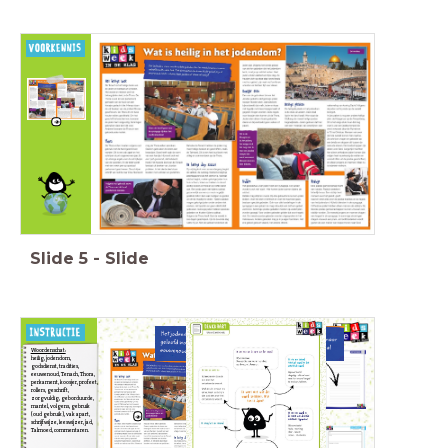
Heb je vragen
als je naar de
tekst kijkt?
Schrijf je vragen
op een post-it
(één vraag per
blaadje) en plak ze
op de
vragenmuur.
Slide
5
-
Slide
Woordenschat:
heilig, jodendom,
godsdienst,
tradities,
eeuwenoud, Tenach, Thora,
perkament,
koosjer, profeet,
rollers, geschrift,
zorgvuldig,
geborduurde,
mantel, volgens, gebruik
(oud gebruik),
vak apart,
schrijfwijze, leeswijzer, jad,
Talmoed,
commentaren.