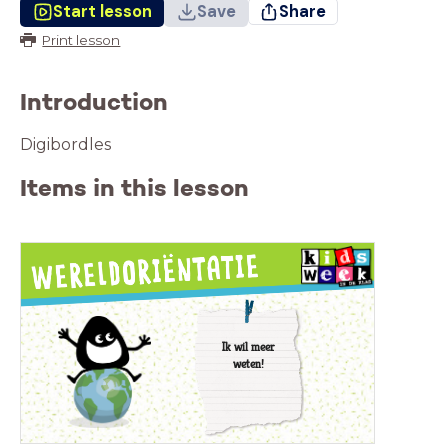
Start lesson
Save
Share
Print lesson
Introduction
Digibordles
Items in this lesson
Ik wil meer
weten!