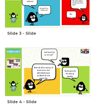
Wat wil de schrijver
denk je dat?
bereiken met deze
tekst?
Hoe ga je deze
tekst lezen?
En...
Slide
3
-
Slide
...wat weet je
er al van?
Schrijf alles wat je al
weet over het
En bespreek
jodendom op je
dit met je
wisbord of een
maatje.
papiertje.
Slide
4
-
Slide