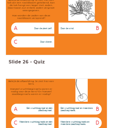
Bekijk de afbeelding. Je ziet hier een
tak van een naaldboom getekend. Aan
de tak hangt een kegel met zaden.
Daarnaast zijn enkele zaden vergroot
weergegeven.
Hoe worden de zaden van deze
naaldboom verspreid?
A
B
Door de plant zelf.
Door de wind.
C
Door dieren.
Slide
26
-
Quiz
Bekijk de afbeelding. Je ziet hier een
kers.
Hoeveel vruchtbeginsels waren er
nodig voor deze kers? En hoeveel
zaadbeginsels waren er nodig?
A
B
Eén vruchtbeginsel en één
Eén vruchtbeginsel en meerdere
zaadbeginsel.
zaadbeginsels.
C
D
Meerdere vruchtbeginsels en één
Meerdere vruchtbeginsels en
zaadbeginsel.
meerdere zaadbeginsels.