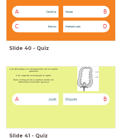
A
B
Celdeling
Meiose
C
D
Stekken
Weefselkweek
Slide
40
-
Quiz
In de afbeelding is een doorgesneden van een paprika
getekend.
Is de volgende bewering juist of onjuist?
Bij de vorming van deze paprika is slechts één
stuifmeelkorrel betrokken geweest.
A
B
Juist
Onjuist
Slide
41
-
Quiz