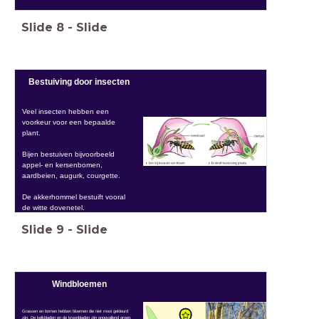
Slide
8
-
Slide
Bestuiving door insecten
Veel insecten hebben een
voorkeur voor een bepaalde
plant.
Bijen bestuiven bijvoorbeeld
appel- en kersenbomen,
aardbeien, augurk, courgette.
De akkerhommel bestuift vooral
de witte dovenetel.
Slide
9
-
Slide
Windbloemen
Grassen en bomen hebben bloemen die niet mooi gekleurd
zijn. De kelkbladen en de kroonbladen zijn onopvallend groen.