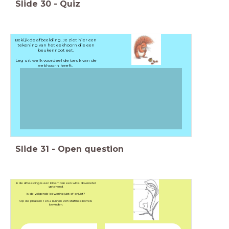
Slide
30
-
Quiz
Bekijk de afbeelding. Je ziet hier een
tekening van het eekhoorn die een
beukennoot eet.
Leg uit welk voordeel de beuk van de
eekhoorn heeft.
Slide
31
-
Open question
In de afbeelding is een bloem van een witte dovenetel
getekend.
Is de volgende bewering juist of onjuist?
Op de plaatsen 1 en 2 kunnen zich stuifmeelkorrels
bevinden.