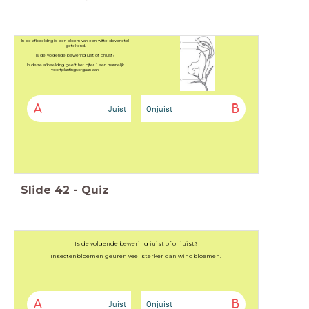
In de afbeelding is een bloem van een witte dovenetel
getekend.
Is de volgende bewering juist of onjuist?
In deze afbeelding geeft het cijfer 1 een mannelijk
voortplantingsorgaan aan.
A
B
Juist
Onjuist
Slide
42
-
Quiz
Is de volgende bewering juist of onjuist?
Insectenbloemen geuren veel sterker dan windbloemen.
A
B
Juist
Onjuist