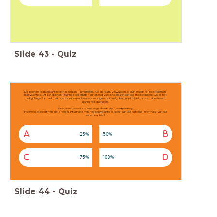
Slide
43
-
Quiz
De pannenkoekenplant is een populaire kamerplant. Als de plant volwassen is, dan maakt hij zogenaamde
babyplantjes. Dit zijn kleinere plantjes die onder de grond verbonden zijn aan de moederplant. Als je het
babyplantje losmaakt van de moederplant en in een eigen pot zet, dan groeit hij uit tot een volwassen
pannenkoekenplant.
Dit is een voorbeeld van ongeslachtelijke voortplanting.
Hoeveel procent van de erfelijke informatie van het babyplantje is gelijk aan de erfelijke informatie van de
moederplant?
A
B
25%
50%
C
D
75%
100%
Slide
44
-
Quiz