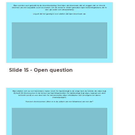
Bijen worden veel gebruikt bij de bloembestuiving. Veel bijen zijn bloemvast, dat wil zeggen dat ze steeds
bloemen van één bepaalde soort bezoeken. Om de nectar te vinden gebruiken bijen herkenningstekens die te
zien zijn onder een ultravioletlamp.
Leg uit dat het gunstig is voor planten dat bijen bloemvast zijn.
Slide
15
-
Open question
Bijen planten zich op een bijzondere manier voort. De bijenkoningin is de enige bij in de kolonie die eitjes legt.
Zij heeft 32 chromosomen in de kernen van haar lichaamscellen. De bijenkoningin legt eitjes, waarvan een deel
bevrucht wordt en een deel niet. De niet-bevruchte eitjes ontwikkelen zich vervolgens tot darren
(mannetjesbijen).
Hoeveel chromosomen zitten er in de celkern van een lichaamscel van een dar?