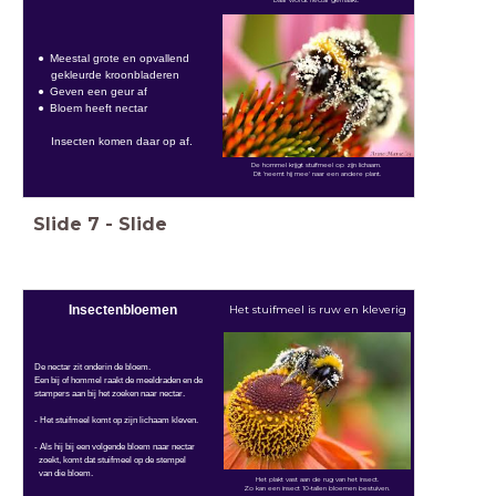
Meestal grote en opvallend
gekleurde kroonbladeren
Geven een geur af
Bloem heeft nectar
Insecten komen daar op af.
De hommel krijgt stuifmeel op zijn lichaam.
Dit 'neemt hij mee' naar een andere plant.
Slide
7
-
Slide
Insectenbloemen
Het stuifmeel is ruw en kleverig
De nectar zit onderin de bloem.
Een bij of hommel raakt de meeldraden en de
stampers aan bij het zoeken naar nectar.
-
Het stuifmeel komt op zijn lichaam kleven.
- Als hij bij een volgende bloem naar nectar
zoekt, komt dat stuifmeel op de stempel
van
die bloem.
Het plakt vast aan de rug van het insect.
Zo kan een insect 10-tallen bloemen bestuiven.