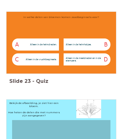
In welke delen van bloemen komen zaadbeginsels voor?
A
B
Alleen in de helmdraden.
Alleen in de helmhokjes.
C
D
Alleen in de meeldraden en in de
Alleen in de vruchtbeginsels.
stampers.
Slide
23
-
Quiz
Bekijk de afbeelding, je ziet hier een
bloem.
Hoe heten de delen die met nummers
zijn aangegeven?