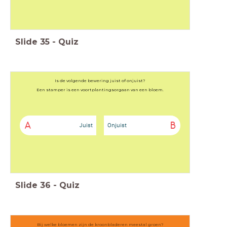
Slide
35
-
Quiz
Is de volgende bewering juist of onjuist?
Een stamper is een voortplantingsorgaan van een bloem.
A
B
Juist
Onjuist
Slide
36
-
Quiz
Bij welke bloemen zijn de kroonbladeren meestal groen?