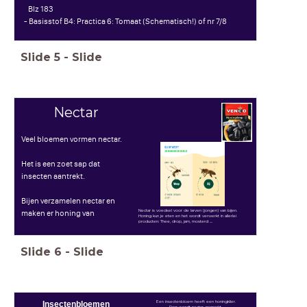
Blz 183
- Basisstof B4: Practica 6: Tomaat (Schematisch!) of nr 7/8
Slide
5
-
Slide
Nectar
Veel bloemen vormen nectar.
Het is een zoet sap dat
insecten aantrekt.
Bijen verzamelen nectar en
Nectar is voedsel voor de larven (jongen) van bijen.
maken er honing van
Honing kun je eten en het wordt verwerkt in allerlei
producten: Thee, drop, jam, mosterd ....
Slide
6
-
Slide
Een insectenbloem heeft een honingklier.
Insectenbloemen
Daar wordt nectar gemaakt.