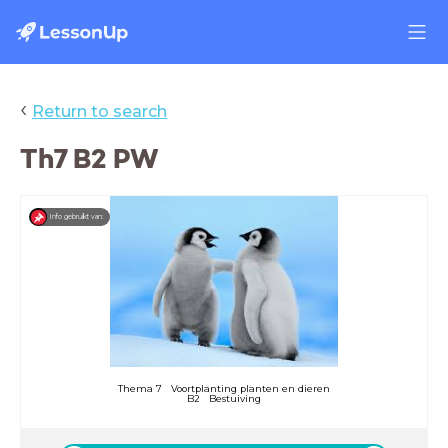
‹
Return to search
Th7 B2 PW
Info gebruikt van:
Thema 7 Voortplanting planten en dieren
B2 Bestuiving