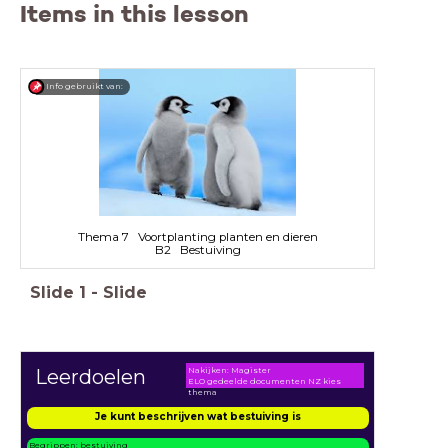
Items in this lesson
Info gebruikt van:
Thema 7 Voortplanting planten en dieren
B2 Bestuiving
Slide
1
-
Slide
Nakijken: Magister
Leerdoelen
ELO gedeelde documenten NZ kies
thema
Je kunt beschrijven wat bestuiving is
Begrippen: bestuiving