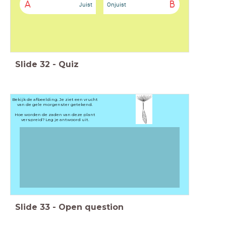
A
B
Juist
Onjuist
Slide
32
-
Quiz
Bekijk de afbeelding. Je ziet een vrucht
van de gele morgenster getekend.
Hoe worden de zaden van deze plant
verspreid? Leg je antwoord uit.
Slide
33
-
Open question