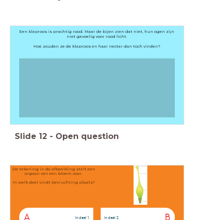
Een klaproos is prachtig rood. Maar de bijen zien dat niet, hun ogen zijn
niet gevoelig voor rood licht.
Hoe zouden ze de klaproos en haar nectar dan toch vinden?
Slide
12
-
Open question
De tekening in de afbeelding stelt een
orgaan van een bloem voor.
In welk deel vindt bevruchting plaats?
A
B
In deel 1.
In deel 2.