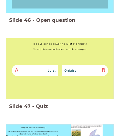
Slide
46
-
Open question
Is de volgende bewering juist of onjuist?
De stijl is een onderdeel van de stamper.
A
B
Juist
Onjuist
Slide
47
-
Quiz
Bekijk en lees de afbeelding.
Worden de bloemen van de kikkererwtenplant bestoven
door de wind of door insecten?
Noem twee kenmerken van de bloem waaraan dit kan worden