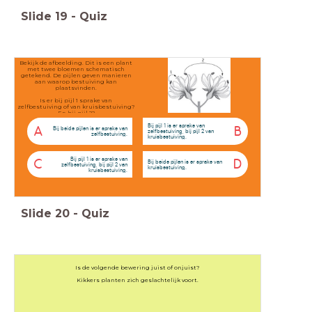
Slide
19
-
Quiz
Bekijk de afbeelding. Dit is een plant
met twee bloemen schematisch
getekend. De pijlen geven manieren
aan waarop bestuiving kan
plaatsvinden.
Is er bij pijl 1 sprake van
zelfbestuiving of van kruisbestuiving?
En bij pijl 2?
Bij pijl 1 is er sprake van
A
B
Bij beide pijlen is er sprake van
zelfbestuiving, bij pijl 2 van
zelfbestuiving.
kruisbestuiving.
Bij pijl 1 is er sprake van
C
D
Bij beide pijlen is er sprake van
zelfbestuiving, bij pijl 2 van
kruisbestuiving.
kruisbestuiving.
Slide
20
-
Quiz
Is de volgende bewering juist of onjuist?
Kikkers planten zich geslachtelijk voort.