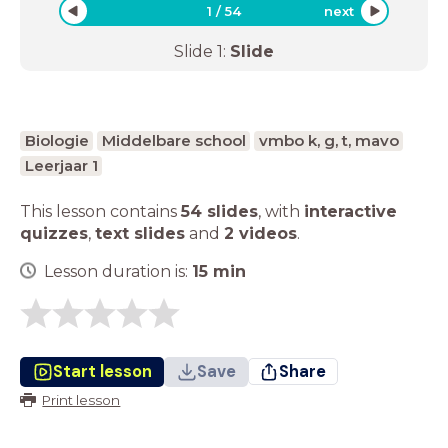
1
/
54
next
Slide
1
:
Slide
Biologie
Middelbare school
vmbo k, g, t, mavo
Leerjaar 1
This lesson contains
54 slides
,
with
interactive
quizzes
,
text slides
and
2 videos
.
Lesson duration is:
15
min
Start lesson
Save
Share
Print lesson