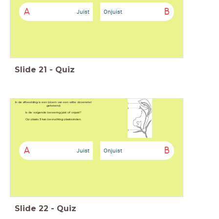
A
B
Juist
Onjuist
Slide
21
-
Quiz
In de afbeelding is een bloem van een witte dovenetel
getekend.
Is de volgende bewering juist of onjuist?
Op plaats 3 kan bevruchting plaatsvinden.
A
B
Juist
Onjuist
Slide
22
-
Quiz