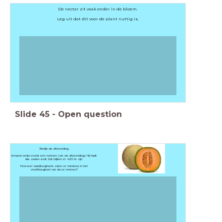
De nectar zit vaak onder in de bloem.
Leg uit dat dit voor de plant nuttig is.
Slide
45
-
Open question
Bekijk de afbeelding.
Iemand onderzoekt een meloen (zie de afbeelding). Hij haalt
alle zaden eruit. Dat blijken er 420 te zijn.
Hoeveel zaadbeginsels zaten er minstens in het
vruchtbeginsel van deze meloen?