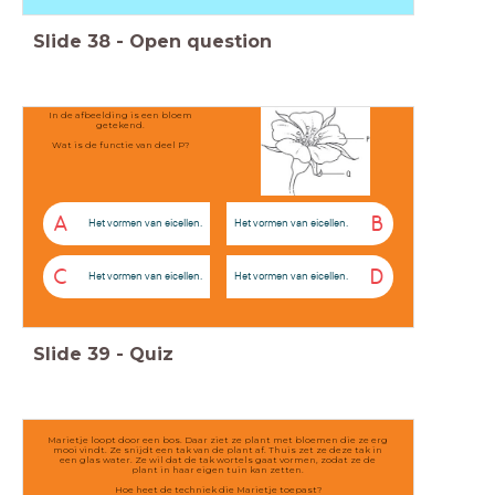
Slide
38
-
Open question
In de afbeelding is een bloem
getekend.
Wat is de functie van deel P?
A
B
Het vormen van eicellen.
Het vormen van eicellen.
C
D
Het vormen van eicellen.
Het vormen van eicellen.
Slide
39
-
Quiz
Marietje loopt door een bos. Daar ziet ze plant met bloemen die ze erg
mooi vindt. Ze snijdt een tak van de plant af. Thuis zet ze deze tak in
een glas water. Ze wil dat de tak wortels gaat vormen, zodat ze de
plant in haar eigen tuin kan zetten.
Hoe heet de techniek die Marietje toepast?