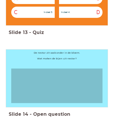
C
D
In deel 3.
In deel 4.
Slide
13
-
Quiz
De nectar zit vaak onder in de bloem.
Wat maken de bijen uit nectar?
Slide
14
-
Open question