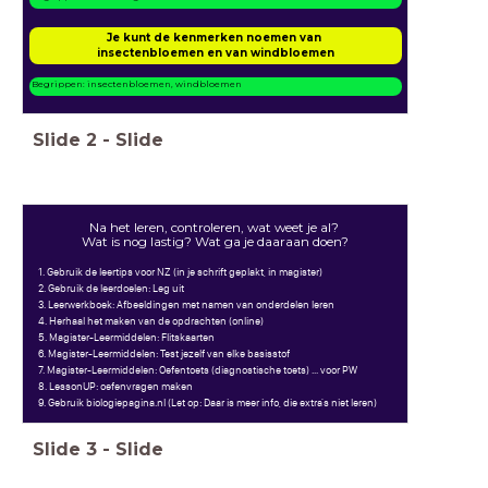
Je kunt de kenmerken noemen van
insectenbloemen en van windbloemen
Begrippen: insectenbloemen, windbloemen
Slide
2
-
Slide
Na het leren, controleren, wat weet je al?
Wat is nog lastig? Wat ga je daaraan doen?
1. Gebruik de leertips voor NZ (in je schrift geplakt, in magister)
2. Gebruik de leerdoelen: Leg uit
3. Leerwerkboek: Afbeeldingen met namen van onderdelen leren
4. Herhaal het maken van de opdrachten (online)
5. Magister-Leermiddelen: Flitskaarten
6. Magister-Leermiddelen: Test jezelf van elke basisstof
7. Magister-Leermiddelen: Oefentoets (diagnostische toets) ... voor PW
8. LessonUP: oefenvragen maken
9. Gebruik biologiepagina.nl (Let op: Daar is meer info, die extra's niet leren)
Slide
3
-
Slide