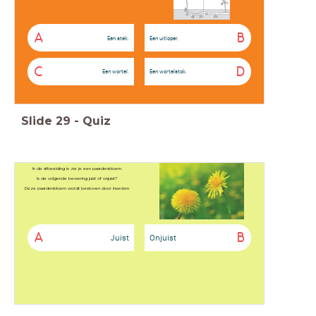
A
B
Een stek.
Een uitloper.
C
D
Een wortel.
Een wortelstok.
Slide
29
-
Quiz
In de afbeelding is zie je een paardenbloem.
Is de volgende bewering juist of onjuist?
Deze paardenbloem wordt bestoven door insecten.
A
B
Juist
Onjuist