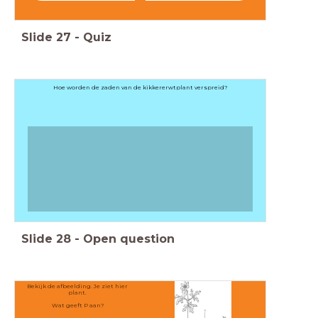
Slide
27
-
Quiz
Hoe worden de zaden van de kikkererwtplant verspreid?
Slide
28
-
Open question
Bekijk de afbeelding. Je ziet hier
plant.
Wat geeft P aan?