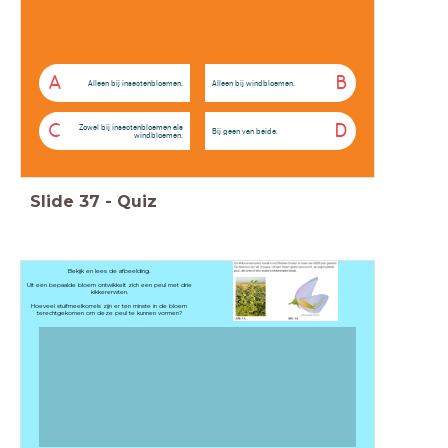
A
B
Alleen bij insectenbloemen.
Alleen bij windbloemen.
C
D
Zowel bij insectenbloemen als
Bij geen van beide.
windbloemen.
Slide
37
-
Quiz
Bekijk en lees de afbeelding.
Uit een bepaalde bloem ontwikkelt zich een peul met drie
kikkererwten.
Hoeveel stuifmeelkorrels zijn er ten minste in de bloem
terechtgekomen om deze peul te kunnen vormen?