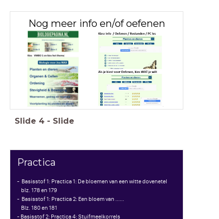
Nog meer info en/of oefenen
Slide
4
-
Slide
Practica
- Basisstof 1: Practica 1: De bloemen van een witte dovenetel
blz. 178 en 179
- Basisstof 1: Practica 2: Een bloem van ......
Blz. 180 en 181
- Basisstof 2: Practica 4: Stuifmeelkorrels