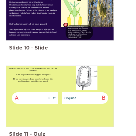
De bloemen worden door de wind bestoven.
De wind blaast het stuifmeel weg. Dat stuifmeel kan dan
toevallig op de stempel van een bloem van dezelfde
plantensoort komen. De kans is klein daarom is het handig de
windbloemen veel stuifmeel maken (in verhouding meer dan
insectenboelen).
Stuifmeelkorrels worden ook wel pollen genoemd.
Helmdraad met lange
helmknoppen met heel veel
Sommige mensen zijn voor pollen allergisch, zij krijgen een
stuifmeel.<div>Ze hangen
loopneus, verstopte neus of tranende ogen van het stuifmeel
buiten de bloem.</div><div>De
wind kan het lichte, gladde
dat in de lucht aanwezig is.
stuifmeel makkelijk
'meenemen'.</div>
Slide
10
-
Slide
In de afbeelding is een doorgesneden van een paprika
getekend.
Is de volgende bewering juist of onjuist?
Bij de vorming van deze paprika is slechts één
vruchtbeginsel betrokken geweest.
A
B
Juist
Onjuist
Slide
11
-
Quiz