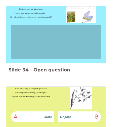
Bekijk en lees de afbeelding.
In een peul van de plant zitten erwten.
Uit welk deel van een bloem is een peul gegroeid?
Slide
34
-
Open question
In de afbeelding is een plant getekend.
Is de volgende bewering juist of onjuist?
De plant in deze afbeelding heeft windbloemen.
A
B
Juist
Onjuist