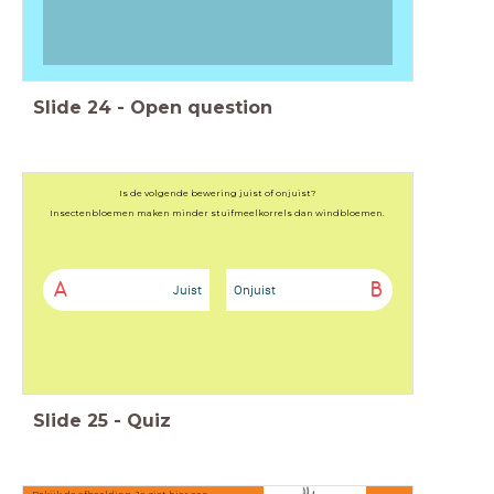
Slide
24
-
Open question
Is de volgende bewering juist of onjuist?
Insectenbloemen maken minder stuifmeelkorrels dan windbloemen.
A
B
Juist
Onjuist
Slide
25
-
Quiz