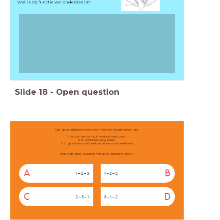
Wat is de functie van onderdeel 3?
Slide
18
-
Open question
Drie gebeurtenissen in het leven van een bloem kunnen zijn:
1: De top van een stuifmeelbuis barst open.
2: Er vindt bestuiving plaats.
3: Er groeit een stuifmeelbuis uit een stuifmeelkorrel.
Wat is de juiste volgorde van deze gebeurtenissen?
A
B
1 – 2 – 3.
1 – 2 – 3.
C
D
2 – 3 – 1.
3 – 1 – 2.