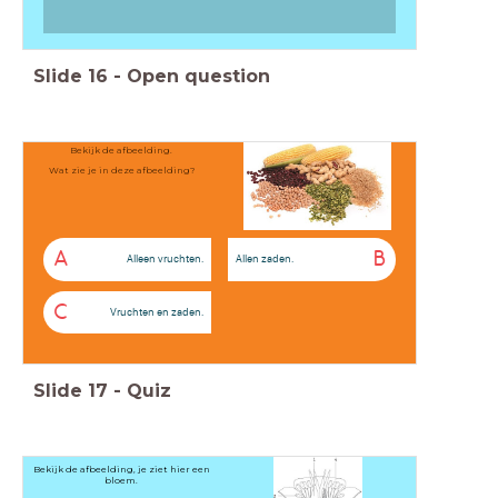
Slide
16
-
Open question
Bekijk de afbeelding.
Wat zie je in deze afbeelding?
A
B
Alleen vruchten.
Allen zaden.
C
Vruchten en zaden.
Slide
17
-
Quiz
Bekijk de afbeelding, je ziet hier een
bloem.