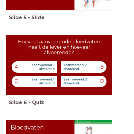
Slide
5
-
Slide
Hoeveel aanvoerende bloedvaten
heeft de lever en hoeveel
afvoerende?
1 aanvoerend, 1
1 aanvoerend, 2
A
B
afvoerend
afvoerend
2 aanvoerend, 1
2 aanvoerend, 2
C
D
afvoerend
afvoerend
Slide
6
-
Quiz
Bloedvaten