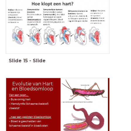
Slide
15
-
Slide
Evolutie van Hart
en Bloedsomloop
Van een open...
- Buisvormig hart
- Hemolymfe (lichaamsvloeistof)
vloeistof
...naar een gesloten bloedsomloop
- Bloed is gescheiden van
lichaamsvloeistof in bloedvaten