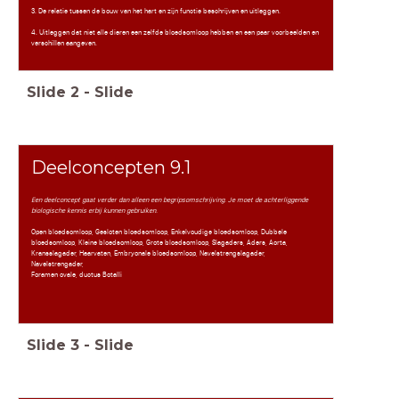
3. De relatie tussen de bouw van het hart en zijn functie beschrijven en uitleggen.
4. Uitleggen dat niet alle dieren een zelfde bloedsomloop hebben en een paar voorbeelden en
verschillen aangeven.
Slide
2
-
Slide
Deelconcepten 9.1
Een deelconcept gaat verder dan alleen een begripsomschrijving. Je moet de achterliggende
biologische kennis erbij kunnen gebruiken.
Open bloedsomloop, Gesloten bloedsomloop, Enkelvoudige bloedsomloop, Dubbele
bloedsomloop, Kleine bloedsomloop, Grote bloedsomloop, Slagaders, Aders, Aorta,
Kransslagader, Haarvaten, Embryonale bloedsomloop, Navelstrengslagader,
Navelstrengader,
Foramen ovale, ductus Botalli
Slide
3
-
Slide