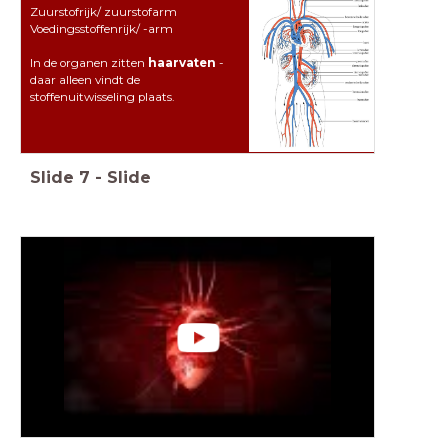
Zuurstofrijk/ zuurstofarm
Voedingsstoffenrijk/ -arm
In de organen zitten
haarvaten
-
daar alleen vindt de
stoffenuitwisseling plaats.
Slide
7
-
Slide