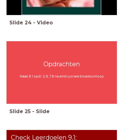
Slide
24
-
Video
Opdrachten
Maak 9.1 opdr. 2, 6, 7, 8 na embryonale bloedsomloop
Slide
25
-
Slide
Check Leerdoelen 9.1: