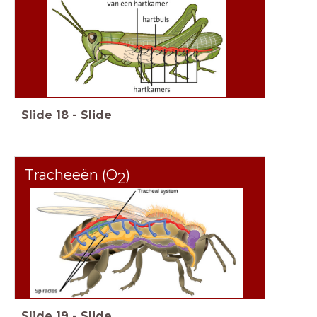
Slide
18
-
Slide
Tracheeën (O
)
2
Slide
19
-
Slide