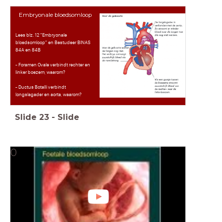
Embryonale bloedsomloop
Lees blz. 12 “Embryonale
bloedsomloop” en Bestudeer BINAS
84A en 84B
- Foramen Ovale verbindt rechter en
linker boezem, waarom?
- Ductus Botalli verbindt
longslagader en aorta, waarom?
Slide
23
-
Slide
0