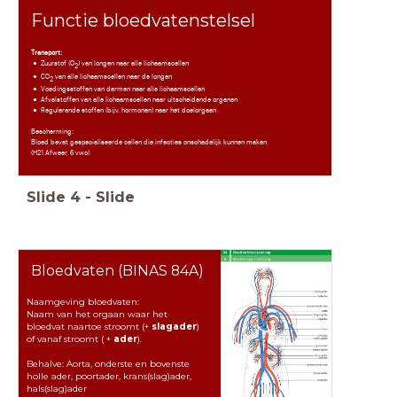
Functie bloedvatenstelsel
Transport:
Zuurstof (O
) van longen naar alle lichaamscellen
2
CO
van alle lichaamscellen naar de longen
2
Voedingsstoffen van darmen naar alle lichaamscellen
Afvalstoffen van alle lichaamscellen naar uitscheidende organen
Regulerende stoffen (bijv. hormonen) naar het doelorgaan
Bescherming:
Bloed bevat gespecialiseerde cellen die infecties onschadelijk kunnen maken
(H21 Afweer, 6 vwo)
Slide
4
-
Slide
Bloedvaten (BINAS 84A)
Naamgeving bloedvaten:
Naam van het orgaan waar het
bloedvat naartoe stroomt (+
slagader
)
of vanaf stroomt ( +
ader
).
Behalve: Aorta, onderste en bovenste
holle ader, poortader, krans(slag)ader,
hals(slag)ader