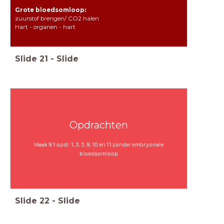
Grote bloedsomloop:
zuurstof brengen/ CO2 halen
Hart - organen - hart
Slide
21
-
Slide
Opdrachten
Maak 9.1 opdr. 1, 3, 5, 9, 10 en 11 zonder embryonale
bloedsomloop
Slide
22
-
Slide