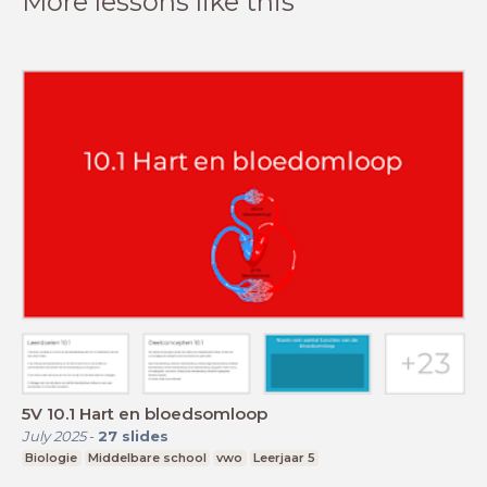
More lessons like this
5V 10.1 Hart en bloedsomloop
July 2025
-
27
slides
Biologie
Middelbare school
vwo
Leerjaar 5