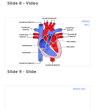
Slide
8
-
Video
BINAS
84C
Slide
9
-
Slide
BINAS 84C