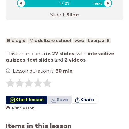
1
/
27
next
Slide
1
:
Slide
Biologie
Middelbare school
vwo
Leerjaar 5
This lesson contains
27 slides
,
with
interactive
quizzes
,
text slides
and
2 videos
.
Lesson duration is:
80
min
Start lesson
Save
Share
Print lesson
Items in this lesson