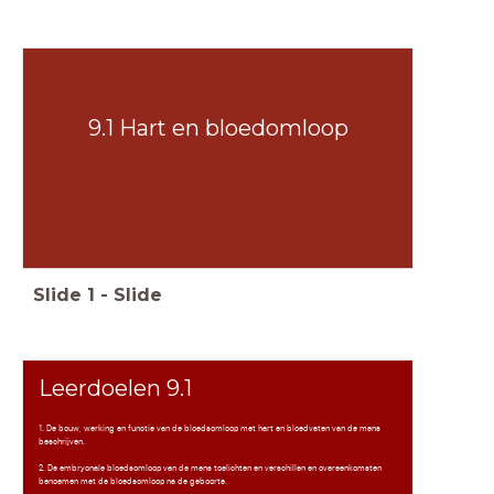
9.1 Hart en bloedomloop
Slide
1
-
Slide
Leerdoelen 9.1
1. De bouw, werking en functie van de bloedsomloop met hart en bloedvaten van de mens
beschrijven.
2. De embryonale bloedsomloop van de mens toelichten en verschillen en overeenkomsten
benoemen met de bloedsomloop na de geboorte.