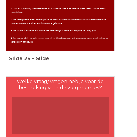
1. De bouw, werking en functie van de bloedsomloop met hart en bloedvaten van de mens
beschrijven.
2. De embryonale bloedsomloop van de mens toelichten en verschillen en overeenkomsten
benoemen met de bloedsomloop na de geboorte.
3. De relatie tussen de bouw van het hart en zijn functie beschrijven en uitleggen.
4. Uitleggen dat niet alle dieren eenzelfde bloedsomloop hebben en een paar voorbeelden en
verschillen aangeven.
Slide
26
-
Slide
Welke vraag/ vragen heb je voor de
bespreking voor de volgende les?