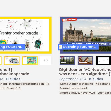
ting FutureNL
Stichting FutureNL
ener! |
Digi-doener! VO Nederlands
nboekenparade
was eens... een algoritme (1
go
-
11
slides
September 2024
-
8
slides
sheid
Informatievaardigheden
+1
Computational thinking
Nederland
ool
Groep 1-3
Middelbare school
vmbo t, mavo, havo, vwo
Leerjaar 