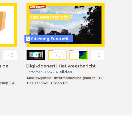
Stichting FutureNL
s de
Digi-doener! | Het weerbericht
October 2024
-
6
slides
Mediawijsheid
Informatievaardigheden
+2
roep 1-3
Basisschool
Groep 1-3