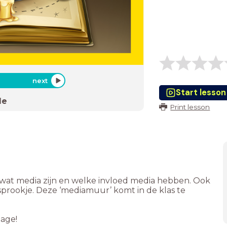
next
Start lesson
de
Print lesson
n wat media zijn en welke invloed media hebben. Ook
sprookje. Deze ‘mediamuur’ komt in de klas te
lage!