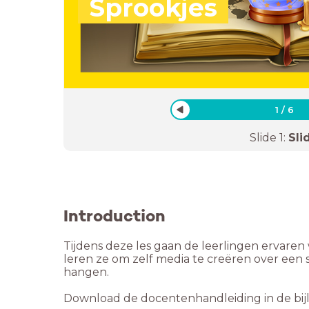
Sprookjes
1
/
6
Slide
1
:
Sli
Introduction
Tijdens deze les gaan de leerlingen ervare
leren ze om zelf media te creëren over een 
hangen.
Download de docentenhandleiding in de bij