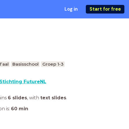
Log in
Start for free
Taal
Basisschool
Groep 1-3
Stichting FutureNL
ains
6 slides
,
with
text slides
.
n is:
60
min