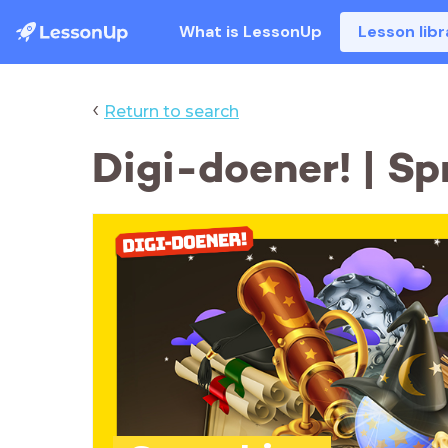
What is LessonUp
Lesson libr
‹
Return to search
Digi-doener! | Sp