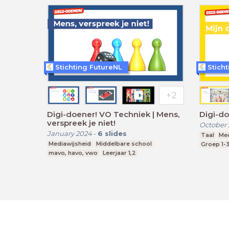
Stichting FutureNL
Stich
Digi-doener! VO Techniek | Mens,
Digi-do
verspreek je niet!
October
January 2024
-
6
slides
Taal
Med
Mediawijsheid
Middelbare school
Groep 1-
mavo, havo, vwo
Leerjaar 1,2