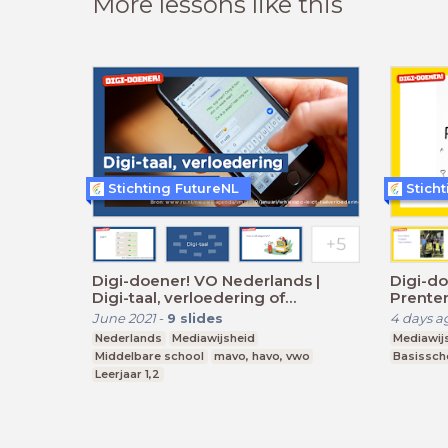
More lessons like this
Stichting FutureNL
Stich
Digi-doener! VO Nederlands |
Digi-do
Digi-taal, verloedering of
Prente
verrijking?
June 2021
-
9
slides
4 days a
Nederlands
Mediawijsheid
Mediawij
Middelbare school
mavo, havo, vwo
Basissch
Leerjaar 1,2