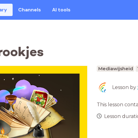
ary
Channels
AI tools
rookjes
Mediawijsheid
Lesson by
This lesson cont
Lesson duratio