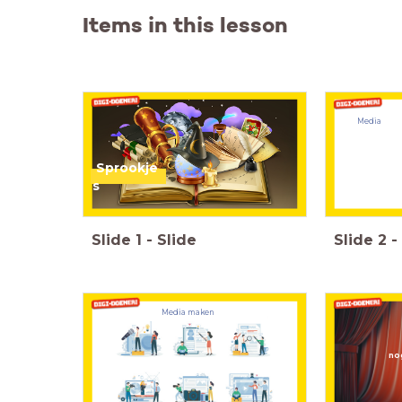
Items in this lesson
Media
Sprookje
s
Slide
1
-
Slide
Slide
2
-
Media
maken
no