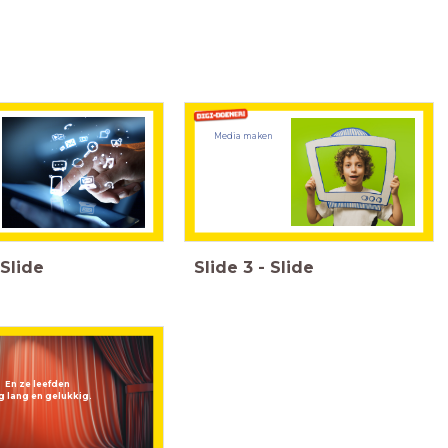
Media maken
Slide
Slide
3
-
Slide
En ze leefden
g lang en gelukkig.