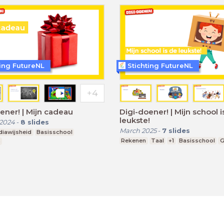
ting FutureNL
Stichting FutureNL
ener! | Mijn cadeau
Digi-doener! | Mijn school i
leukste!
 2024
-
8
slides
March 2025
-
7
slides
iawijsheid
Basisschool
Rekenen
Taal
+1
Basisschool
G
3