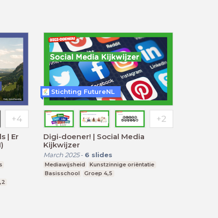
Stichting FutureNL
 | Er
Digi-doener! | Social Media
)
Kijkwijzer
March 2025
-
6
slides
s
Mediawijsheid
Kunstzinnige oriëntatie
Basisschool
Groep 4,5
1,2