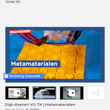
Groep 7,8
Stichting FutureNL
Digi-doener! VO TK | Metamaterialen
March 2022
-
6
slides