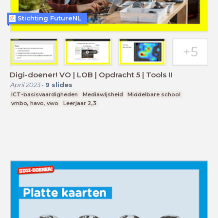
Stichting FutureNL
Digi-doener! VO | LOB | Opdracht 5 | Tools II
April 2023
-
9
slides
ICT-basisvaardigheden
Mediawijsheid
Middelbare school
vmbo, havo, vwo
Leerjaar 2,3