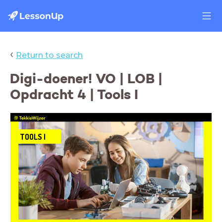
‹
Return to search
Digi-doener! VO | LOB |
Opdracht 4 | Tools I
TOOLS I