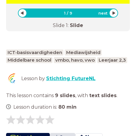
1
/
9
next
Slide
1
:
Slide
ICT-basisvaardigheden
Mediawijsheid
Middelbare school
vmbo, havo, vwo
Leerjaar 2,3
Lesson by
Stichting FutureNL
This lesson contains
9 slides
,
with
text slides
.
Lesson duration is:
80
min