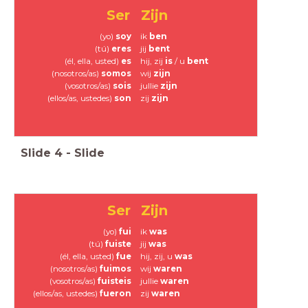
Ser
Zijn
(yo)
soy
ik
ben
(tú)
eres
jij
bent
(él, ella, usted)
es
hij, zij
is
/
u
bent
(nosotros/as)
somos
wij
zijn
(vosotros/as)
sois
jullie
zijn
(ellos/as, ustedes)
son
zij
zijn
Slide
4
-
Slide
Zijn
Ser
(yo)
fui
ik
was
(tú)
fuiste
jij
was
(él, ella, usted)
fue
hij, zij, u
was
(nosotros/as)
fuimos
wij
waren
(vosotros/as)
fuisteis
jullie
waren
(ellos/as, ustedes)
fueron
zij
waren