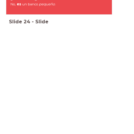
No,
es
un banco
pequeño
.
Slide
24
-
Slide