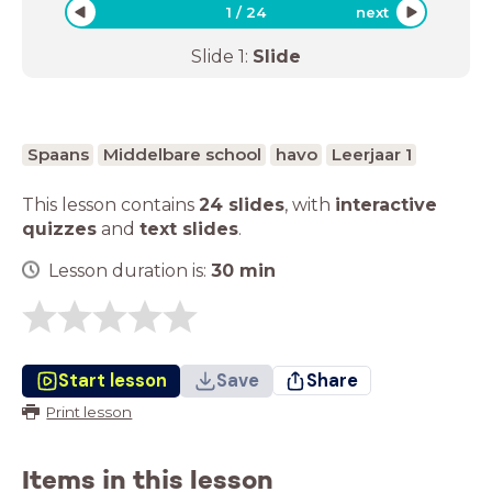
1
/
24
next
Slide
1
:
Slide
Spaans
Middelbare school
havo
Leerjaar 1
This lesson contains
24 slides
,
with
interactive
quizzes
and
text slides
.
Lesson duration is:
30
min
Start lesson
Save
Share
Print lesson
Items in this lesson