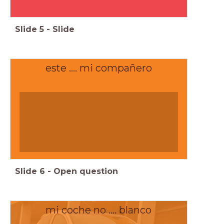
Slide
5
-
Slide
este .... mi compañero
Slide
6
-
Open question
mi coche no .... blanco