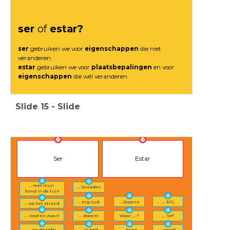
ser
of
estar?
ser
gebruiken we voor
eigenschappen
die niet
veranderen.
estar
gebruiken we voor
plaatsbepalingen
en voor
eigenschappen
die wél veranderen.
Slide
15
-
Slide
Ser
Estar
... met mijn
... tevreden
hond
in de tuin
... erg oud
... Japans
... blij
... op het strand
... rood en zwart
... docent
... lief
Waar ... ?
... op de tafel
... groot
... in bad
... knap