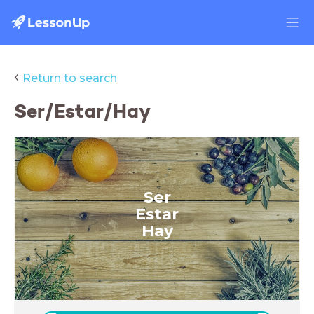
‹
Return to search
Ser/Estar/Hay
Ser
Estar
Hay