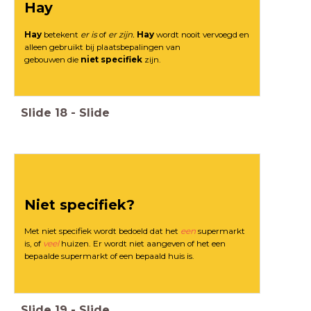
Hay
Hay
betekent
er is
of
er zijn.
Hay
wordt nooit vervoegd en
alleen gebruikt bij plaatsbepalingen van
gebouwen die
niet specifiek
zijn.
Slide
18
-
Slide
Niet specifiek?
Met niet specifiek wordt bedoeld dat het
een
supermarkt
is, of
veel
huizen. Er wordt niet aangeven of het een
bepaalde supermarkt of een bepaald huis is.
Slide
19
-
Slide