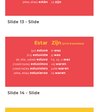
(ellos, ellas)
están
zij
zijn
Slide
13
-
Slide
Zijn
Estar
(zich bevinden)
(yo)
estuve
ik
was
(tú)
estuviste
jij
was
(el, ella, usted)
estuvo
hij, zij, u
was
(nosotros/as)
estuvimos
wij
waren
(vosotros/as)
estuvisteis
jullie
waren
(ellos, ellas)
estuvieron
zij
waren
Slide
14
-
Slide