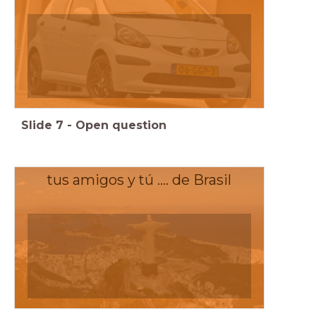
Slide
7
-
Open question
tus amigos y tú .... de Brasil