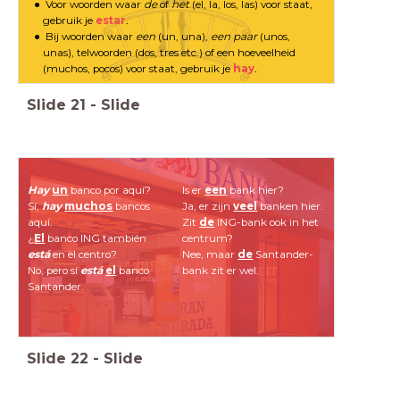
Voor woorden waar
de
of
het
(el, la, los, las) voor staat,
gebruik je
estar
.
Bij woorden waar
een
(un, una),
een paar
(unos,
unas), telwoorden (dos, tres etc.) of een hoeveelheid
(muchos, pocos) voor staat, gebruik je
hay
.
Slide
21
-
Slide
Hay
un
banco por aquí?
Is er
een
bank hier?
Sí,
hay
muchos
bancos
Ja, er zijn
veel
banken hier.
aquí.
Zit
de
ING-bank ook in het
¿
El
banco ING también
centrum?
está
en el centro?
Nee, maar
de
Santander-
No, pero sí
está
el
banco
bank zit er wel.
Santander.
Slide
22
-
Slide