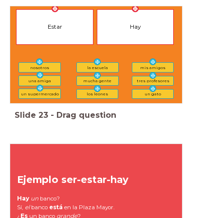
Estar
Hay
nosotros
la escuela
mis amigos
una amiga
mucha gente
tres profesores
un supermercado
los leones
un gato
Slide
23
-
Drag question
Ejemplo ser-estar-hay
Hay
un
banco?
Sí,
el
banco
está
en la Plaza Mayor.
¿
Es
un banco
grande
?