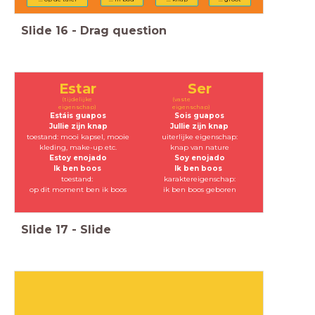
Slide
16
-
Drag question
Estar
Ser
(tijdelijke
(vaste
eigenschap)
eigenschap)
Estáis guapos
Sois guapos
Jullie zijn knap
Jullie zijn knap
toestand: mooi kapsel, mooie
uiterlijke eigenschap:
kleding, make-up etc.
knap van nature
Estoy enojado
Soy enojado
Ik ben boos
Ik ben boos
toestand:
karaktereigenschap:
op dit moment ben ik boos
ik ben boos geboren
Slide
17
-
Slide