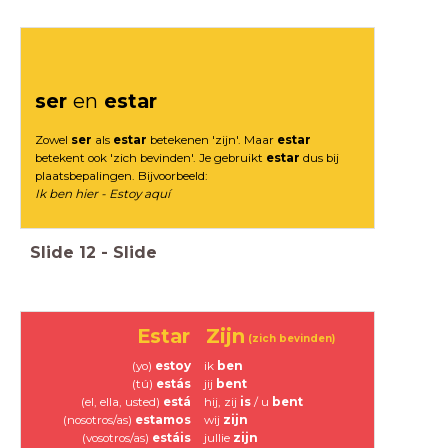
ser
en
estar
Zowel
ser
als
estar
betekenen 'zijn'. Maar
estar
betekent ook 'zich bevinden'. Je gebruikt
estar
dus bij
plaatsbepalingen. Bijvoorbeeld:
Ik ben hier - Estoy aquí
Slide
12
-
Slide
Estar
Zijn
(zich bevinden)
(yo)
estoy
ik
ben
(tú)
estás
jij
bent
(el, ella, usted)
está
hij, zij
is
/ u
bent
(nosotros/as)
estamos
wij
zijn
(vosotros/as)
estáis
jullie
zijn