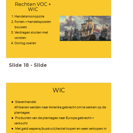
Rechten VOC +
WIC
Handelsmonopolie
Forten + handelsposten
bouwen
Verdragen sluiten met
vorsten
Oorlog voeren
Slide
18
-
Slide
WIC
Slavenhandel:
Afrikanen werden naar Amerika gebracht om te werken op de
plantages
Producten van de plantages naar Europa gebracht +
verkocht
Met geld wapens/buskruit/textiel kopen en weer verkopen in