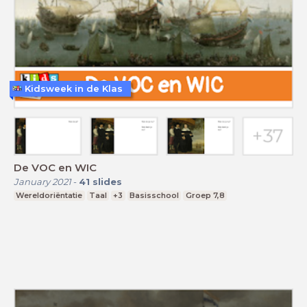
Kidsweek in de Klas
De VOC en WIC
January 2021
-
41
slides
Wereldoriëntatie
Taal
+3
Basisschool
Groep 7,8