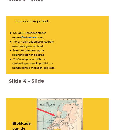
Economie Republiek
Na 1450: Hollandse steden
nemen
Oostzeevaart
over
1540: A'dam uitgegroeid tot grote
markt voor graan en hout
Maar... Antwerpen nog de
belangrijkste handelsstad
Val Antwerpen in 1585 -->
vluchtelingen naar Republiek -->
namen kennis, macht en geld mee
Slide
4
-
Slide
Blokkade
van de