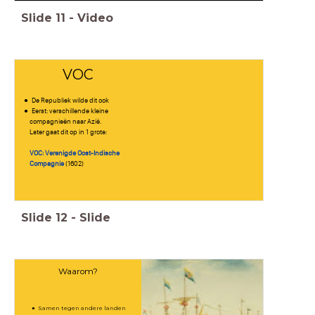
Slide
11
-
Video
VOC
De Republiek wilde dit ook
Eerst: verschillende kleine
compagnieën naar Azië.
Later gaat dit op in 1 grote:
VOC: Verenigde Oost-Indische
Compagnie
(1602)
Slide
12
-
Slide
Waarom?
Samen tegen andere landen