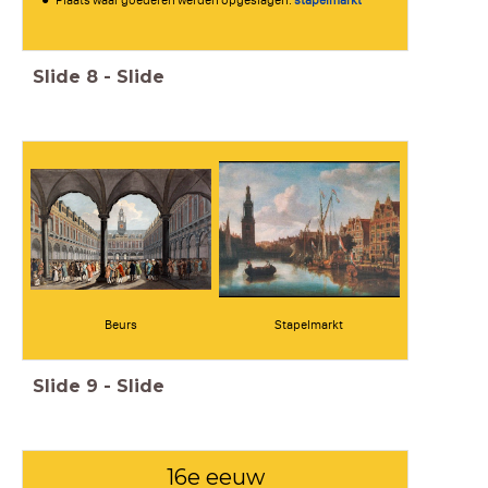
Plaats waar goederen werden opgeslagen:
stapelmarkt
Slide
8
-
Slide
Beurs
Stapelmarkt
Slide
9
-
Slide
16e eeuw