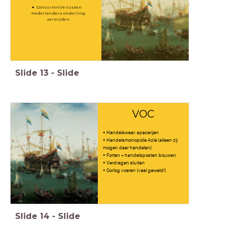
Concurrentie tussen
Nederlanders onderling
vermijden
Slide
13
-
Slide
VOC
• Handelswaar: specerijen
• Handelsmonopolie Azië (alleen zij
mogen daar handelen)
• Forten + handelsposten bouwen
• Verdragen sluiten
• Oorlog voeren (veel geweld!)
Slide
14
-
Slide