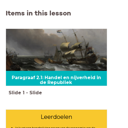
Items in this lesson
Paragraaf 2.1: Handel en nijverheid in
de Republiek
Slide
1
-
Slide
Leerdoelen
Je kunt een beschrijving geven van de economie van de