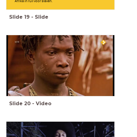
Afrika in ruil voor slaven.
Slide
19
-
Slide
Slide
20
-
Video