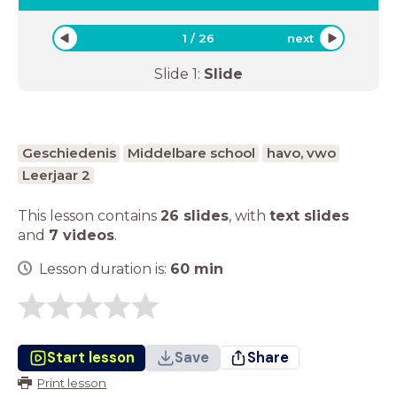
1
/
26
next
Slide
1
:
Slide
Geschiedenis
Middelbare school
havo, vwo
Leerjaar 2
This lesson contains
26 slides
,
with
text slides
and
7 videos
.
Lesson duration is:
60
min
Start lesson
Save
Share
Print lesson