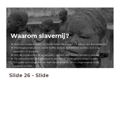
Waarom slavernij?
Veel plantages lagen in Zuid-Amerika en waren bezit van Europeanen
Plantageproducten, zoals koffie, tabak, katoen en suiker, zijn erg
populair in Europa
Om de producten te verbouwen waren veel landarbeiders nodig.
De oorspronkelijke bewoners van dit gebied waren volgens de
Europeanen 'ongeschikt' voor deze arbeid...of al uitgemoord in de
eeuwen ervoor...
Slide
26
-
Slide