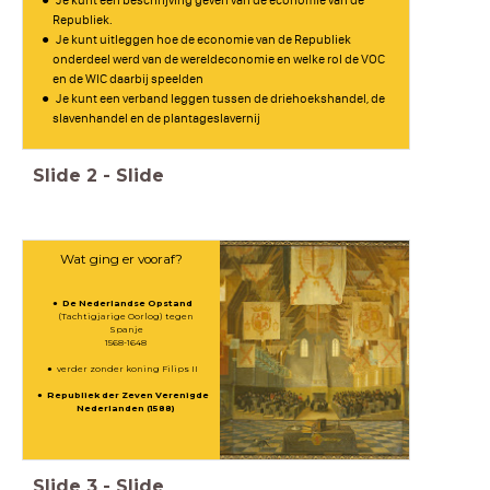
Republiek.
Je kunt uitleggen hoe de economie van de Republiek
onderdeel werd van de wereldeconomie en welke rol de VOC
en de WIC daarbij speelden
Je kunt een verband leggen tussen de driehoekshandel, de
slavenhandel en de plantageslavernij
Slide
2
-
Slide
Wat ging er vooraf?
De Nederlandse Opstand
(Tachtigjarige Oorlog) tegen
Spanje
1568-1648
verder zonder koning Filips II
Republiek der Zeven Verenigde
Nederlanden (1588)
Slide
3
-
Slide