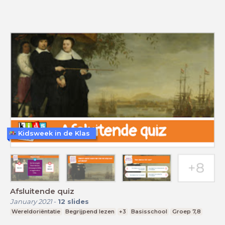
Kidsweek in de Klas
Afsluitende quiz
January 2021
-
12
slides
Wereldoriëntatie
Begrijpend lezen
+3
Basisschool
Groep 7,8