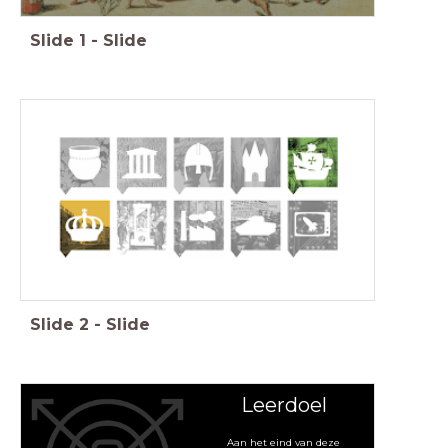
Slide
1
-
Slide
Feniks, Geschiedenis Werkplaats, Memo, Saga
Slide
2
-
Slide
Leerdoel
Aan het eind van deze