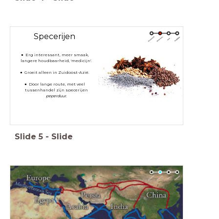
Specerijen
Erg interessant, meer smaak,
langere houdbaarheid, 'medicijn'.
Groeit alleen in Zuidoost-Azië.
Door lange route, met veel
tussenhandel zijn specerijen
peperduur
.
Slide
5
-
Slide