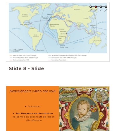
Slide
8
-
Slide
Nederlanders willen dat ook!
Spionage!
Jan Huygen van Linschoten
reist mee en beschrijft de reis in
zijn
Itinerario