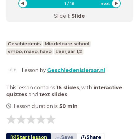
1
/
16
next
Slide
1
:
Slide
Geschiedenis
Middelbare school
vmbo, mavo, havo
Leerjaar 1,2
Lesson by
Geschiedenisleraar.nl
This lesson contains
16 slides
,
with
interactive
quizzes
and
text slides
.
Lesson duration is:
50
min
Start lesson
Save
Share