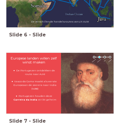
De verschillende handelsroutes vanuit Azië
Slide
6
-
Slide
Europese landen willen zelf
winst maken
De Portugezen ontdekken de
route naar Azië
Vasco da Gama maakt als eerste
Europeaan de zeereis naar India
(1498)
Portugezen houden deze
Carreira da India
strikt geheim
Slide
7
-
Slide