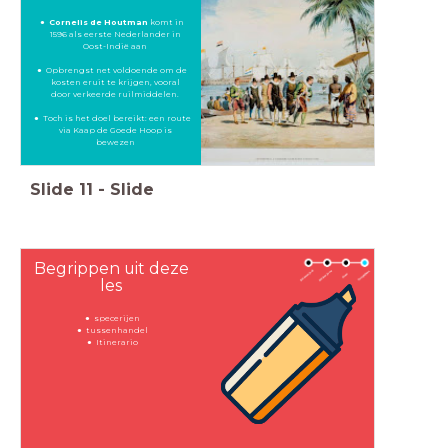
Cornelis de Houtman
komt in
1596 als eerste Nederlander in
Oost-Indië aan
Opbrengst net voldoende om de
kosten eruit te krijgen, vooral
door verkeerde ruilmiddelen.
Toch is het doel bereikt: een route
via Kaap de Goede Hoop is
bewezen
Slide
11
-
Slide
Begrippen uit deze
les
specerijen
tussenhandel
Itinerario