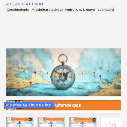
May 2019
-
41
slides
Geschiedenis
Middelbare school
vmbo k, g, t, mavo
Leerjaar 2
Kidsweek in de Klas