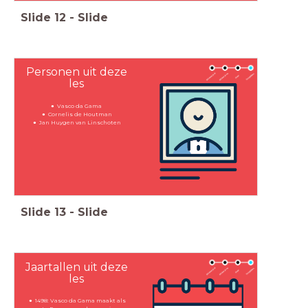
Slide
12
-
Slide
Personen uit deze
les
Vasco da Gama
Cornelis de Houtman
Jan Huygen van Linschoten
Slide
13
-
Slide
Jaartallen uit deze
les
1498: Vasco da Gama maakt als