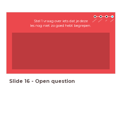
Stel 1 vraag over iets dat je deze
les nog niet zo goed hebt begrepen.
Slide
16
-
Open question