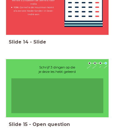
eerste Europeaan de zeereis naar
India
1596: Cornelis de Houtman komt
als eerste Nederlander in Oost-
Indië aan
Slide
14
-
Slide
Schrijf 3 dingen op die
je deze les hebt geleerd
Slide
15
-
Open question