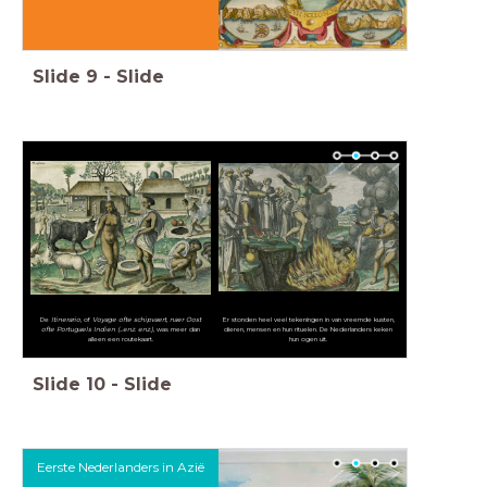
Slide
9
-
Slide
De
Itinerario
, of
Voyage ofte schipvaert, naer Oost
Er stonden heel veel tekeningen in van vreemde kusten,
ofte Portugaels Indien (...enz. enz.)
, was meer dan
dieren, mensen en hun rituelen. De Nederlanders keken
alleen een routekaart.
hun ogen uit.
Slide
10
-
Slide
Eerste Nederlanders in Azië