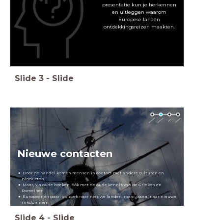
presentatie kun je herkennen
en uitleggen waarom
Europese landen
ontdekkingsreizen maakten.
Slide
3
-
Slide
Nieuwe contacten
Door de handel komen mensen in contact met andere culturen en
producten.
Maar, via oude boeken, óók met de oude kennis van de Grieken en
Romeinen
Europeanen gaan op zoek naar nieuwe landen, maar vooral naar nieuwe
rijkdommen
Slide
4
-
Slide