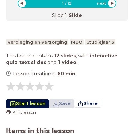
1
/
12
next
Slide
1
:
Slide
Verpleging en verzorging
MBO
Studiejaar 3
This lesson contains
12 slides
,
with
interactive
quiz
,
text slides
and
1 video
.
Lesson duration is:
60
min
Start lesson
Save
Share
Print lesson
Items in this lesson