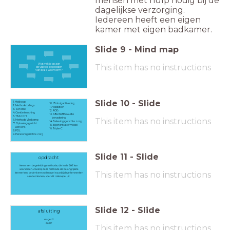
mensen met hulp nodig bij de
dagelijkse verzorging.
Iedereen heeft een eigen
kamer met eigen badkamer.
Slide
9
-
Mind map
Wat valt je op aan
This item has no instructions
de visie op begeleiden
van deze woonvorm?
Slide
10
-
Slide
1. Heijkoop
10. Zintuigactivering
2. Methode Urlings
11. Validation
3. Son Rise
12. ROB
4. Gentle teaching
13. Affectief Bewuste
5. TEACCH
benadering
This item has no instructions
6. Methode Vlaskamp
14. Belevingsgerichte zorg
7. Oplossingsgericht
15. Eigen initiatief model
werkens
16. Triple-C
8. PDL
9. Persoonsgerichte zorg
Slide
11
-
Slide
opdracht
Neem een begeleidingsmethode, die in de GHZ kan
voorkomen. Zoek bij deze methode de belangrijkste
This item has no instructions
kenmerken, bedenk een rollenspel waarbij deze kenmerken
aanbod komen, voer dit rollenspel uit.
Slide
12
-
Slide
afsluiting
vragen?
doel?
This item has no instructions