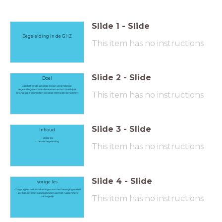
Slide
1
-
Slide
Begeleiding in de GHZ
This item has no instructions
Slide
2
-
Slide
Doel
Aan het einde van deze les kan verschillende
begeleidingsmethodes benoemen en kan daarbij de
This item has no instructions
belangrijkste kenmerken van deze methodes benoemen.
Slide
3
-
Slide
Inhoud
- vorige les
- theorie begeleiding
This item has no instructions
Slide
4
-
Slide
vorige les
- Zorgvragers met aandoeningen aan het bewegingsstelsel
- Zorgvragers met aandoeningen aan het ruggenmerg
This item has no instructions
-zintuigelijk