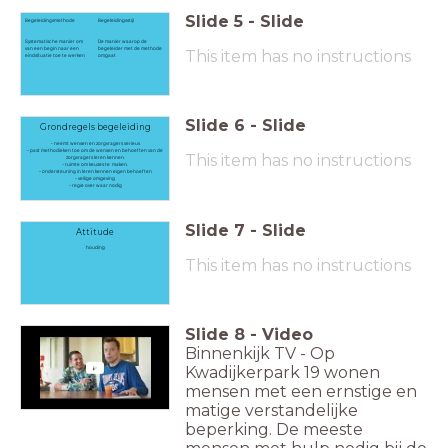
Slide
5
-
Slide
Begeleidingsmethode
Begeleidingsstijl
Systematische manier om
De manier waarop de
van een begin naar een
begeleider met de methode
This item has no instructions
eindsituatie toe te werken
omgaat
Slide
6
-
Slide
Grondregels begeleiding
- neemt wensen en zorgvragers serieus
- past methodieken toe om de wensen en behoeften van de
This item has no instructions
zorgvragers leren kennen.
- ruimte om keuzes te maken.
- ondersteuning in leren kennen eigen behoeften
- veilige omgeving
- regie over waar nodig
Slide
7
-
Slide
Attitude
houding
This item has no instructions
Slide
8
-
Video
Binnenkijk TV - Op
Kwadijkerpark 19 wonen
mensen met een ernstige en
matige verstandelijke
beperking. De meeste