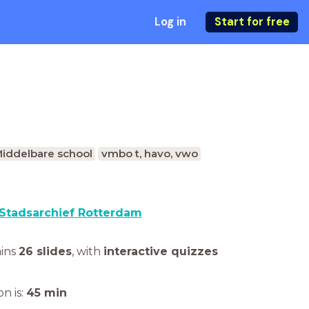
Log in
Start for free
iddelbare school
vmbo t, havo, vwo
Stadsarchief Rotterdam
ains
26 slides
,
with
interactive quizzes
n is:
45
min