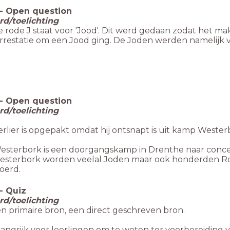
-
Open question
d/toelichting
 rode J staat voor 'Jood'. Dit werd gedaan zodat het mak
arrestatie om een Jood ging. De Joden werden namelijk 
-
Open question
d/toelichting
erlier is opgepakt omdat hij ontsnapt is uit kamp Wester
sterbork is een doorgangskamp in Drenthe naar concen
esterbork worden veelal Joden maar ook honderden Roma
oerd.
-
Quiz
d/toelichting
en primaire bron, een direct geschreven bron.
elangrijk voor leerlingen om te weten ter voorbereiding