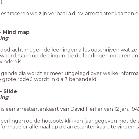
).
les traceren we zijn verhaal a.d.h.v. arrestantenkaarten 
-
Mind map
ting
 opdracht mogen de leerlingen alles opschrijven wat ze z
woord. Ga in op de dingen die de leerlingen noteren en 
vinden is.
olgende dia wordt er meer uitgelegd over welke informat
e grote rode J wordt in dia 7 behandeld.
-
Slide
ting
is een arrestantenkaart van David Fierlier van 12 jan. 194
 leerlingen op de hotspots klikken (aangegeven met de 
formatie er allemaal op de arrestantenkaart te vinden is