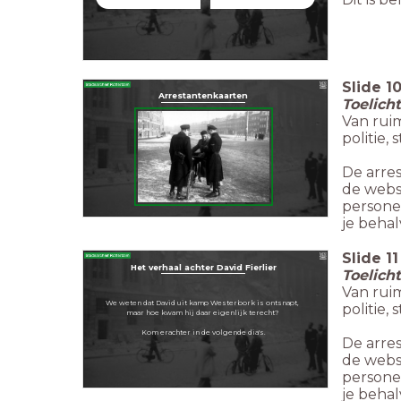
Slide
1
Arrestantenkaarten
Toelich
Van rui
politie,
De arre
de webs
persone
je beha
Slide
11
Het verhaal achter David Fierlier
Toelich
Van rui
We weten dat David uit kamp Westerbork is ontsnapt,
politie,
maar hoe kwam hij daar eigenlijk terecht?
Kom erachter in de volgende dia's.
De arre
de webs
persone
je beha