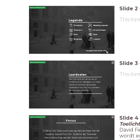
Slide
2
This ite
Legenda
Dit weet je al
Afbeelding vergroten
Dit leer je nu
Klik op de hotspot
Doen
Kijken
Terugkijken
Luisteren
Navigeren door de les
Slide
3
This ite
Leerdoelen
Aan het eind van de les kun je
herkennen en uitleggen op welke
manier je bronnen goed kunt
bestuderen en wat voor verhalen
de bronnen vertellen.
Slide
4
Focus
Toelich
David F
In deze les focussen we op het verhaal van de
wordt e
Joodse David Fierlier tijdens de Tweede
Wereldoorlog aan de hand van bronnen uit