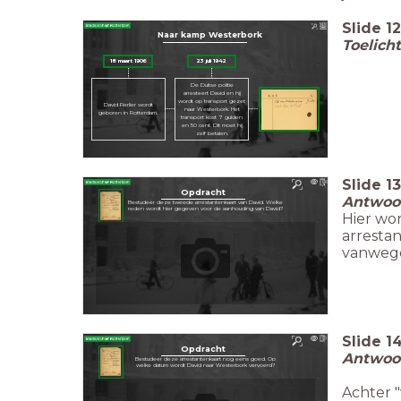
Slide
12
Naar kamp Westerbork
Toelich
18 maart 1906
23 juli
1942
De Duitse politie
arresteert David en hij
wordt op transport gezet
David Fierlier wordt
naar Westerbork. Het
geboren in Rotterdam.
transport kost 7 gulden
en 50 cent. Dit moet hij
zelf betalen.
Slide
13
Opdracht
Antwoor
Bestudeer deze tweede arrestantenkaart van David. Welke
reden wordt hier gegeven voor de aanhouding van David?
Hier wor
arresta
vanwege
Slide
1
Opdracht
Antwoor
Bestudeer deze arrestantenkaart nog eens goed. Op
welke datum wordt David naar Westerbork vervoerd?
Achter "