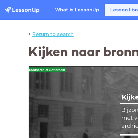
What is LessonUp
Lesson libr
‹
Return to search
Kijken naar bronn
Kijk
Bijzo
met v
archie