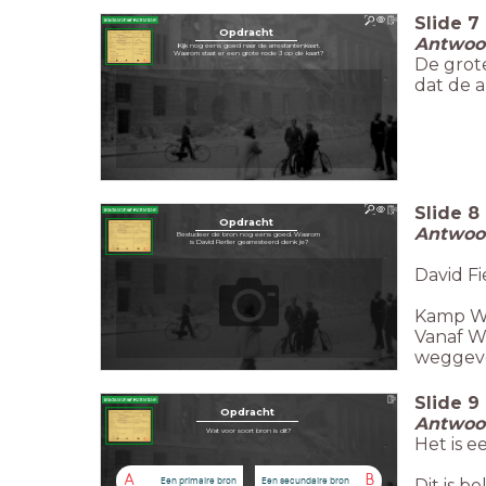
Slide
7
Opdracht
Antwoor
Kijk nog eens goed naar de arrestantenkaart.
Waarom staat er een grote rode J op de kaart?
De grote
dat de 
Slide
8
Opdracht
Antwoor
Bestudeer de bron nog eens goed. Waarom
is David Fierlier gearresteerd denk je?
David Fi
Kamp We
Vanaf W
weggev
Slide
9
Opdracht
Antwoor
Wat voor soort bron is dit?
Het is e
A
B
Een primaire bron
Een secundaire bron
Dit is b