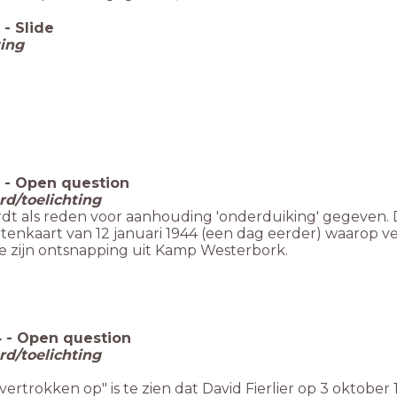
-
Slide
ting
-
Open question
d/toelichting
dt als reden voor aanhouding 'onderduiking' gegeven. D
ntenkaart van 12 januari 1944 (een dag eerder) waarop
 zijn ontsnapping uit Kamp Westerbork.
4
-
Open question
d/toelichting
vertrokken op" is te zien dat David Fierlier op 3 oktobe