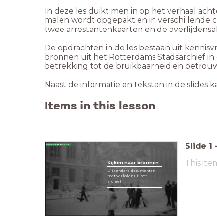
In deze les duikt men in op het verhaal ac
malen wordt opgepakt en in verschillende c
twee arrestantenkaarten en de overlijdensakt
De opdrachten in de les bestaan uit kennisvr
bronnen uit het Rotterdams Stadsarchief in 
betrekking tot de bruikbaarheid en betro
Naast de informatie en teksten in de slides 
Items in this lesson
Slide
1
This ite
Kijken naar bronnen
Bijzondere documenten
met verhalen uit het
archief