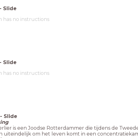
-
Slide
m has no instructions
-
Slide
m has no instructions
-
Slide
ting
ierlier is een Joodse Rotterdammer die tijdens de Twe
n uiteindelijk om het leven komt in een concentratieka