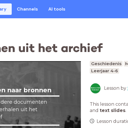
ary
Channels
AI tools
en uit het archief
Geschiedenis
M
Leerjaar 4-6
Lesson by
en naar bronnen
ndere documenten
This lesson cont
erhalen uit het
and
text slides
.
f
Lesson duratio