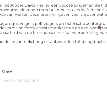
hter de Joodse David Fierlier, een Joodse jongeman die
oncentratiekampen terecht komt. Hij overleeft de oorlo
e van Fierlier. Deze bronnen geven veel vrij over wat e
agen, quizvragen, poll-vragen, en historische achtergro
de vorm van foto's, arrestantenkaarten en een overlijde
uwbaarheid van de bronnen dienen ter voorbereiding v
kan de leraar toelichting en antwoorden tot de opdrachten
-
Slide
m has no instructions