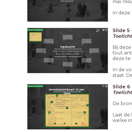
mei 1945
het archief.
In deze 
Slide
5
Toelich
Bij deze
Opdracht
Bekijk de bron. Schrijf 3 dingen op
fout ant
die je ziet of die je opvallen.
deze te 
In de v
staat. D
Slide
6
Arrestantenkaart 12 jan.
Toelich
1944
De bron 
Laat de
welke in