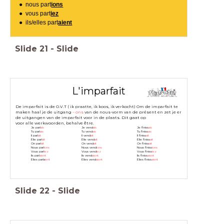
nous part
ions
vous part
iez
ils/elles part
aient
Slide
21
-
Slide
L'imparfait
De imparfait is de O.V.T ( ik praatte, ik koos, ik verkocht) Om de imparfait te
maken haal je de uitgang
– ons
van de nous-vorm van de présent en zet je er
de uitgangen van de imparfait voor in de plaats. Dit gaat op
voor alle werkwoorden, behalve être.
Je parl
ais
Je vend
ais
Je finiss
ais
Tu parl
ais
Tu vend
ais
Tu finiss
ais
Il parl
ait
Il vend
ait
Il finiss
ait
Elle parl
ait
Elle vend
ait
Elle finiss
ait
On parl
ait
On vend
ait
On finiss
ait
Nous parl
ions
Nous vend
ions
Nous finiss
ions
Vous parl
iez
Vous vend
iez
Vous finiss
iez
Ils parl
aient
Ils vend
aient
Ils finiss
aient
Elles parla
ient
Elles vend
aient
Elles finiss
aient
Elle vendait
Slide
22
-
Slide
On vendait
Nous vendions
Vous vendiez
Ils vendaient
Elles vendaient