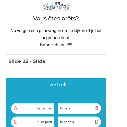
Vous êtes prêts?
Nu volgen een paar vragen om te kijken of je het
begrepen hebt.
Bonne chance!!!!
Slide
23
-
Slide
jij vertrok
A
B
tu partiras
tu pars
C
D
tu es parti
tu partais