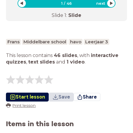
1
/
46
next
Slide
1
:
Slide
Frans
Middelbare school
havo
Leerjaar 3
This lesson contains
46 slides
,
with
interactive
quizzes
,
text slides
and
1 video
.
Start lesson
Save
Share
Print lesson
Items in this lesson