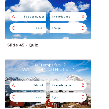
A
B
il y a des nuages
il y a de la pluie
C
D
il pleut
il neige
Slide
45
-
Quiz
Quel temps fait-il?
WAT HOORT ER NIET BIJ?
A
B
il fait froid
il y a de la neige
C
D
il pleut
il gèle