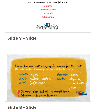
Van deze werkwoorden moet je kennen
présent
passé composé
imparfait
futur simple
Slide
7
-
Slide
Slide
8
-
Slide