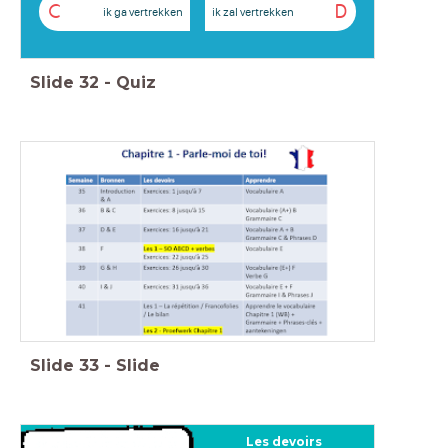
C
D
ik ga vertrekken
ik zal vertrekken
Slide
32
-
Quiz
Slide
33
-
Slide
Les devoirs