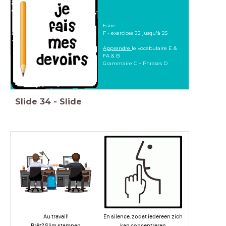
Faire
F - exercices 22 jusqu'à 25
Apprendre
le vocabulaire E &
FA & B
Grammaire C + Phrases D
Slide
34
-
Slide
Au travail!
En silence, zodat iedereen zich
Prêt? Slim stampen
kan concentreren