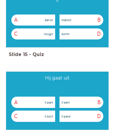
=
A
B
servir
mentir
C
D
rougir
sortir
Slide
15
-
Quiz
Hij gaat uit
A
B
il part
il sert
C
D
il sort
il pars