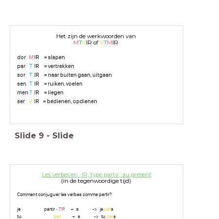
Het zijn de werkwoorden van
M
T
V
IR of
V
T
M
IR
dor
M
IR = slapen
par
T
IR = vertrekken
sor
T
IR = naar buiten gaan, uitgaan
sen
T
IR = ruiken, voelen
men
T
IR = liegen
ser
V
IR = bedienen, opdienen
Slide
9
-
Slide
Les verbes en -IR, type partir, au présent
(in de tegenwoordige tijd)
Comment conjuguer les verbes comme partir?
je partir
- TIR
+ s -> je
par
s
tu
par
+ s -> tu
par
s