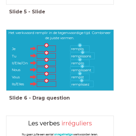
Slide
5
-
Slide
Het werkwoord remplir in de tegenwoordige tijd. Combineer
de juiste vormen.
Je
remplis
Tu
remplissons
Il/Elle/On
remplis
Nous
remplissent
Vous
remplit
Ils/Elles
remplissez
Slide
6
-
Drag question
Les verbes
irréguliers
Nu gaan jullie een aantal
onregelmatige
werkwoorden leren.