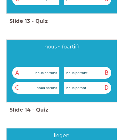
Slide
13
-
Quiz
nous ~ (partir)
A
B
nous partons
nous partont
C
D
nous parons
nous paront
Slide
14
-
Quiz
liegen