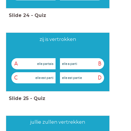
Slide
24
-
Quiz
zij is vertrokken
A
B
elle partais
elle a parti
C
D
elle est parti
elle est partie
Slide
25
-
Quiz
jullie zullen vertrekken