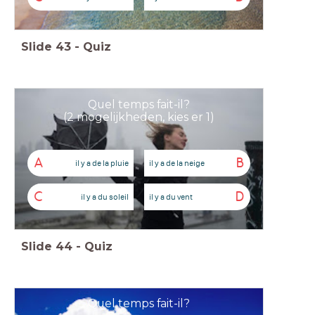
Slide
43
-
Quiz
Quel temps fait-il?
(2 mogelijkheden, kies er 1)
A
B
il y a de la pluie
il y a de la neige
C
D
il y a du soleil
il y a du vent
Slide
44
-
Quiz
Quel temps fait-il?