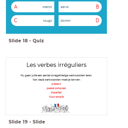
A
B
mentir
servir
C
D
rougir
dormir
Slide
18
-
Quiz
Les verbes irréguliers
Nu gaan jullie een aantal onregelmatige werkwoorden leren.
Van deze werkwoorden moet je kennen:
présent
passé composé
imparfait
futur simple
Slide
19
-
Slide