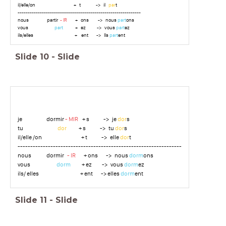
il/elle/on + t -> il
par
t
-------------------------------------------------------------
nous partir
- IR
+ ons -> nous
part
ons
vous
part
+ ez -> vous
part
ez
ils/elles + ent -> Ils
part
ent
Slide
10
-
Slide
je dormir
- MIR
+ s -> je
dor
s
tu
dor
+ s -> tu
dor
s
il/elle /on + t -> elle
dor
t
-----------------------------------------------------------------
nous dormir
- IR
+ ons -> nous
dorm
ons
vous
dorm
+ ez -> vous
dorm
ez
ils/ elles + ent -> elles
dorm
ent
Slide
11
-
Slide