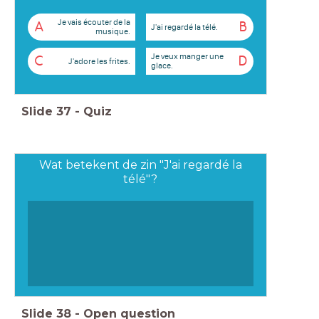
Je vais écouter de la
A
B
J'ai regardé la télé.
musique.
Je veux manger une
C
D
J'adore les frites.
glace.
Slide
37
-
Quiz
Wat betekent de zin "J'ai regardé la
télé"?
Slide
38
-
Open question