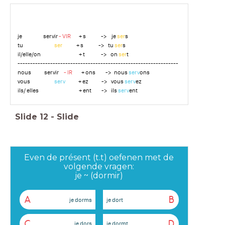
je servir
- VIR
+ s -> je
ser
s
tu
ser
+ s -> tu
ser
s
il/elle/on + t -> on
ser
t
----------------------------------------------------------------
nous servir
- IR
+ ons -> nous
serv
ons
vous
serv
+ ez -> vous
serv
ez
ils/ elles + ent -> ils
serv
ent
Slide
12
-
Slide
Even de présent (t.t) oefenen met de
volgende vragen:
je ~ (dormir)
A
B
je dorms
je dort
C
D
je dors
je dormt