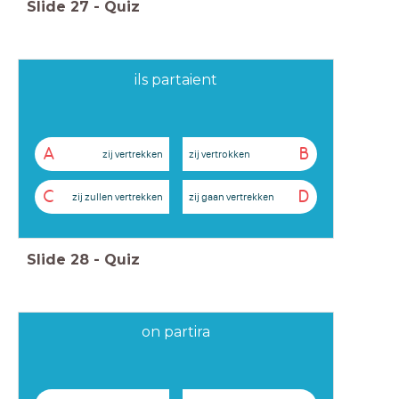
Slide
27
-
Quiz
ils partaient
A
B
zij vertrekken
zij vertrokken
C
D
zij zullen vertrekken
zij gaan vertrekken
Slide
28
-
Quiz
on partira