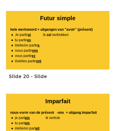
Futur simple
hele werkwoord + uitgangen van "avoir" (présent)
Je partir
ai
ik
zal
vertrekken
tu partir
as
il/elle/on partir
a
nous partir
ons
vous partir
ez
ils/elles partir
ont
Slide
20
-
Slide
Imparfait
nous-vorm van de présent -ons + uitgang imparfait
je part
ais
ik vertrok
tu part
ais
il/elle/on part
ait