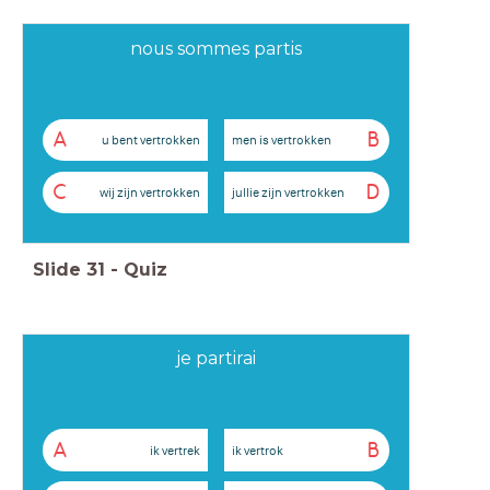
nous sommes partis
A
B
u bent vertrokken
men is vertrokken
C
D
wij zijn vertrokken
jullie zijn vertrokken
Slide
31
-
Quiz
je partirai
A
B
ik vertrek
ik vertrok