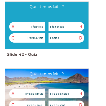
Quel temps fait-il?
A
B
il fait froid
il fait chaud
C
D
il fait mauvais
il neige
Slide
42
-
Quiz
Quel temps fait-il?
A
B
il y a de la pluie
il y a de la neige
C
D
il y a du soleil
il y a du vent