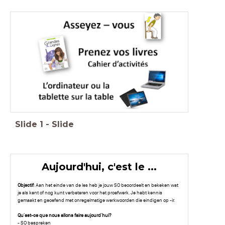
Slide
1
-
Slide
Aujourd'hui, c'est le ...
Objectif
: Aan het einde van de les heb je jouw SO beoordeelt en bekeken wat
je als kent of nog kunt verbeteren voor het proefwerk. Je hebt kennis
gemaakt en geoefend met onregelmatige werkwoorden die eindigen op -ir.
Qu'est-ce que nous allons faire aujourd'hui?
- SO bespreken