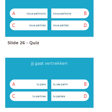
A
B
nous partirons
nous partions
C
D
vous partirez
vous partiez
Slide
26
-
Quiz
jij gaat vertrekken
A
B
tu pars
tu vas partir
C
D
tu partiras
tu partais