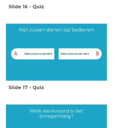
Slide
16
-
Quiz
Mijn zussen dienen op/ bedienen
A
B
Mes soeurs sertent
Mes soeurs servent
Slide
17
-
Quiz
Welk werkwoord is niet
onregelmatig?