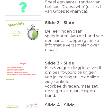
Speel een aantal rondes van
het spel ‘Guess who’ (uit les 1
van Groepsdynamica).
Slide
2
-
Slide
De leerlingen gaan
speeddaten. Aan de hand van
een aantal stappen gaan ze
informatie verzamelen over
elkaar.
Slide
3
-
Slide
Vragen
Kies 5 vragen die jij leuk vindt
Wat zijn al je voornamen?
Leukste activiteit in je vrije tijd?
om beantwoord te krijgen
Favoriete vakantieland?
Naam en leeftijd broers en zussen?
Waar mogen ze je 's nachts voor wakker maken?
van je leerlingen. In de slide
zie je enkele
voorbeeldvragen, maar zet
deze gerust naar je eigen
hand.
Slide
4
-
Slide