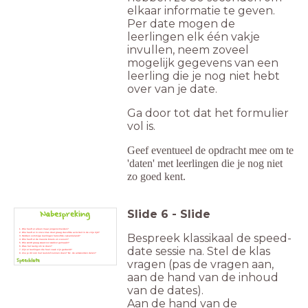
elkaar informatie te geven.
Per date mogen de
leerlingen elk één vakje
invullen, neem zoveel
mogelijk gegevens van een
leerling die je nog niet hebt
over van je date.
Ga door tot dat het formulier
vol is.
Geef eventueel de opdracht mee om te
'daten' met leerlingen die je nog niet
zo goed kent.
Slide
6
-
Slide
Wie
heeft er alleen maar jongens/meiden?
Wie
heeft er in onze klas doet graag dezelfde activiteit in de vrije tijd?
Bespreek klassikaal de speed-
Hebben
sommige leerlingen hetzelfde vakantieland?
Wie
heeft er de meeste broers en zussen?
Wie
wordt graag waarvoor wakker gemaakt?
Was
het lastig om te doen?
date sessie na. Stel de klas
Zijn
er leerlingen die heel vaak zijn gedeeld?
Zou
je dit ook met leerstof kunnen doen? Bv. de antwoorden delen?
vragen (pas de vragen aan,
aan de hand van de inhoud
van de dates).
Aan de hand van de