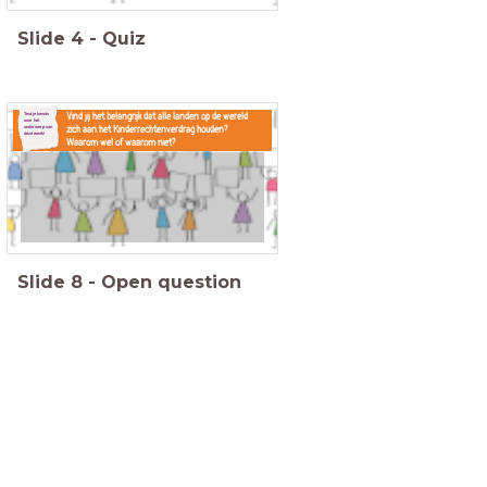
Slide
4
-
Quiz
Test je kennis
Vind jij het belangrijk dat alle landen op de wereld
over het
onderwerp van
zich aan het Kinderrechtenverdrag houden?
deze week!
Waarom wel of waarom niet?
Slide
8
-
Open question