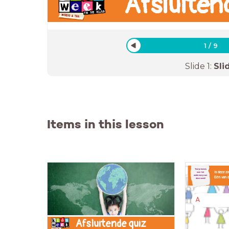
Afsluiten
1
/
9
Slide
1
:
Sli
Items in this lesson
Test je kennis
Is deze z
over het
onderwerp van
Eén van de
deze week!
A
Afsluitende quiz