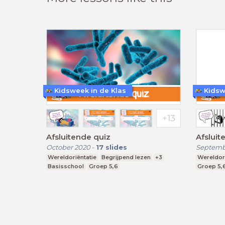
Kidsweek in de Klas
Kidsw
Afsluitende quiz
Afsluit
October 2020
-
17
slides
Septemb
Wereldoriëntatie
Begrijpend lezen
+3
Wereldori
Basisschool
Groep 5,6
Groep 5,