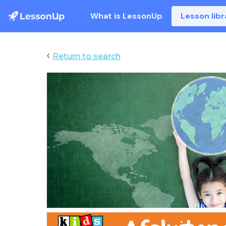
What is LessonUp
Lesson libr
‹
Return to search