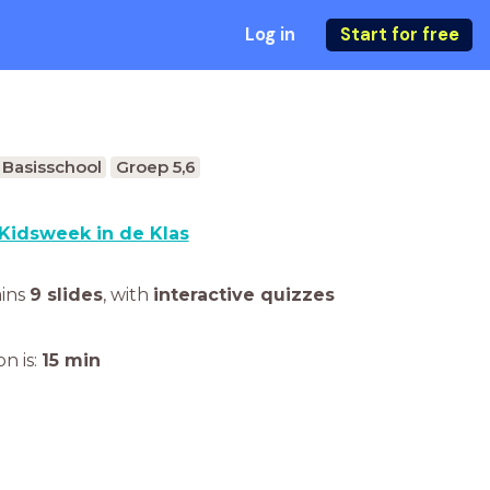
Log in
Start for free
Basisschool
Groep 5,6
Kidsweek in de Klas
ains
9 slides
,
with
interactive quizzes
n is:
15
min