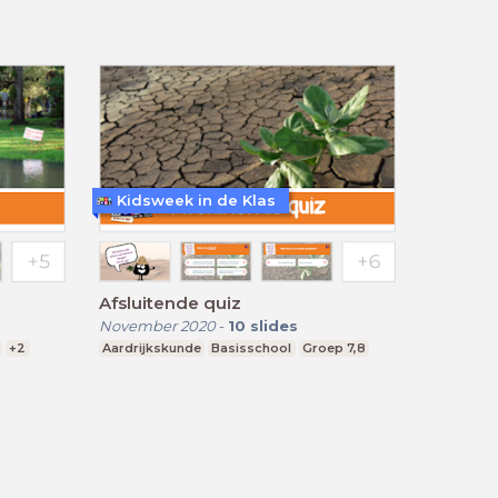
Kidsweek in de Klas
Afsluitende quiz
November 2020
-
10
slides
+2
Aardrijkskunde
Basisschool
Groep 7,8