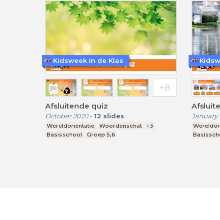
Kidsweek in de Klas
Kidsw
Afsluitende quiz
Afsluit
October 2020
-
12
slides
January 
Wereldoriëntatie
Woordenschat
+3
Wereldori
Basisschool
Groep 5,6
Basissch