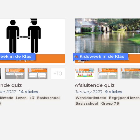
eek in de Klas
Kidsweek in de Klas
ende quiz
Afsluitende quiz
er 2022
-
14
slides
January 2023
-
9
slides
ëntatie
Lezen
+3
Basisschool
Wereldoriëntatie
Begrijpend lezen
6
Basisschool
Groep 7,8