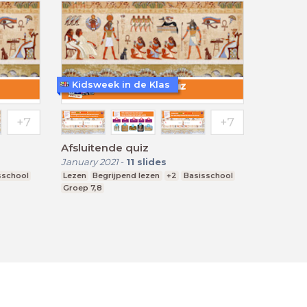
Kidsweek in de Klas
Afsluitende quiz
January 2021
-
11
slides
sschool
Lezen
Begrijpend lezen
+2
Basisschool
Groep 7,8