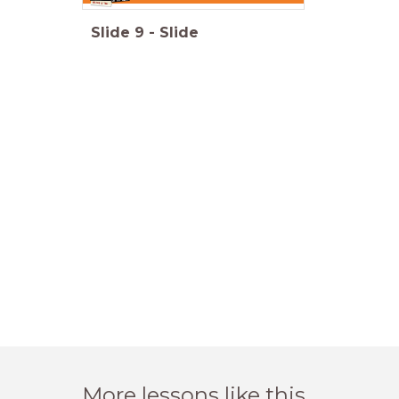
Slide
9
-
Slide
More lessons like this