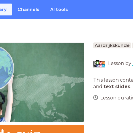
ary
Channels
AI tools
Aardrijkskunde
Lesson by
This lesson cont
and
text slides
.
Lesson duratio