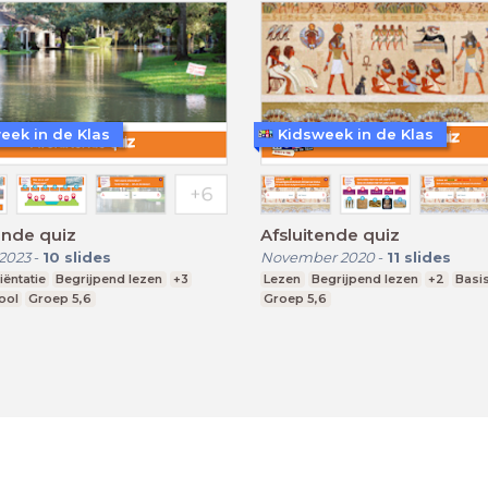
eek in de Klas
Kidsweek in de Klas
ende quiz
Afsluitende quiz
2023
-
10
slides
November 2020
-
11
slides
ëntatie
Begrijpend lezen
+3
Lezen
Begrijpend lezen
+2
Basi
ool
Groep 5,6
Groep 5,6