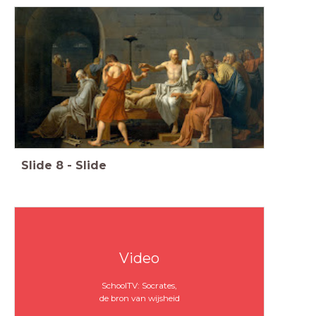
Slide
8
-
Slide
Video
SchoolTV: Socrates,
de bron van wijsheid