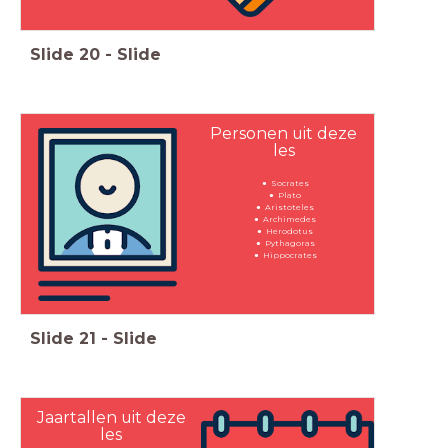
Slide
20
-
Slide
Personen uit deze
les
Socrates
Plato
Aristoteles
Archimedes
Herodotus
Pythagoras
Hippocrates
Slide
21
-
Slide
Jaartallen uit deze
les