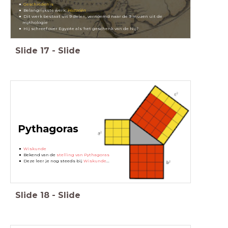
Geschiedenis
Belangrijkste werk:
Historiën
Dit werk bestaat uit 9 delen, vernoemd naar de 9 muzen uit de
mythologie
Hij schreef over Egypte als 'het geschenk van de Nijl'
Slide
17
-
Slide
Pythagoras
Wiskunde
Bekend van de
stelling van Pythagoras
Deze leer je nog steeds bij
Wiskunde
...
Slide
18
-
Slide