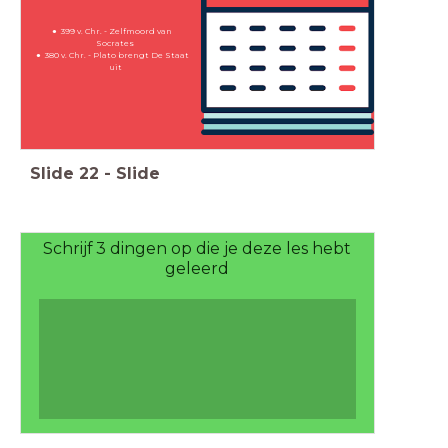
399 v. Chr. - Zelfmoord van
Socrates
380 v. Chr. - Plato brengt De Staat
uit
Slide
22
-
Slide
Schrijf 3 dingen op die je deze les hebt
geleerd