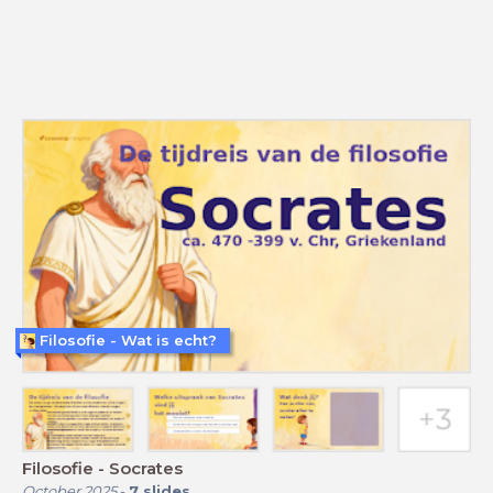
Filosofie - Wat is echt?
Filosofie - Socrates
October 2025
-
7
slides