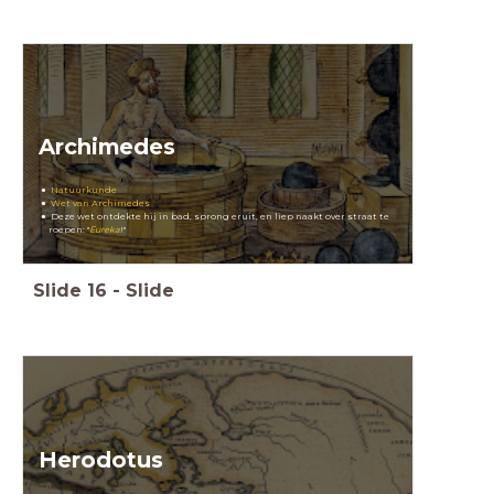
Archimedes
Natuurkunde
Wet van Archimedes
Deze wet ontdekte hij in bad, sprong eruit,
en liep naakt over straat te
roepen: "
Eureka
!"
Slide
16
-
Slide
Herodotus