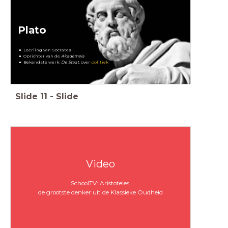
Plato
Leerling van Socrates
Oprichter van de
Akademeia
Bekendste werk:
De Staat
, over
politiek
Slide
11
-
Slide
Video
SchoolTV: Aristoteles,
de grootste denker uit de Klassieke Oudheid