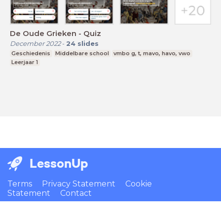
De Oude Grieken - Quiz
December 2022
-
24
slides
Geschiedenis
Middelbare school
vmbo g, t, mavo, havo, vwo
Leerjaar 1
LessonUp
Terms
Privacy Statement
Cookie
Statement
Contact
English