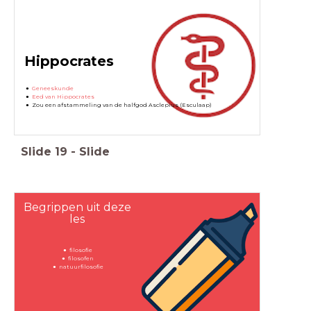
Hippocrates
Geneeskunde
Eed van Hippocrates
Zou een afstammeling van de halfgod Asclepius (Esculaap)
Slide
19
-
Slide
Begrippen uit deze
les
filosofie
filosofen
natuurfilosofie