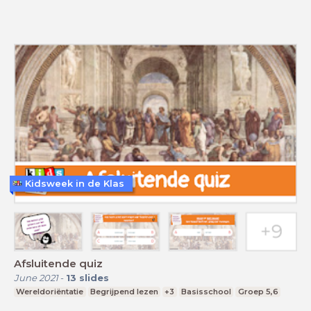
Kidsweek in de Klas
Afsluitende quiz
June 2021
-
13
slides
Wereldoriëntatie
Begrijpend lezen
+3
Basisschool
Groep 5,6