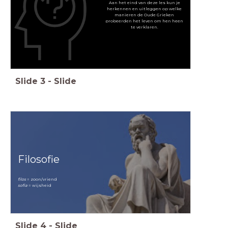
Aan het eind van deze les kun je
herkennen en uitleggen op welke
manieren de Oude Grieken
probeerden het leven om hen heen
te verklaren.
Slide
3
-
Slide
Filosofie
filos
= zoon/vriend
sofia
= wijsheid
Slide
4
-
Slide