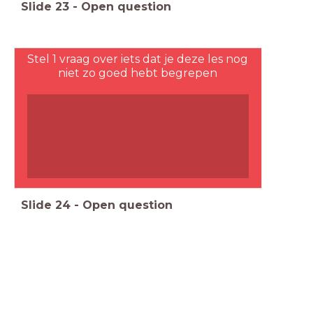
Slide
23
-
Open question
Stel 1 vraag over iets dat je deze les nog
niet zo goed hebt begrepen
Slide
24
-
Open question