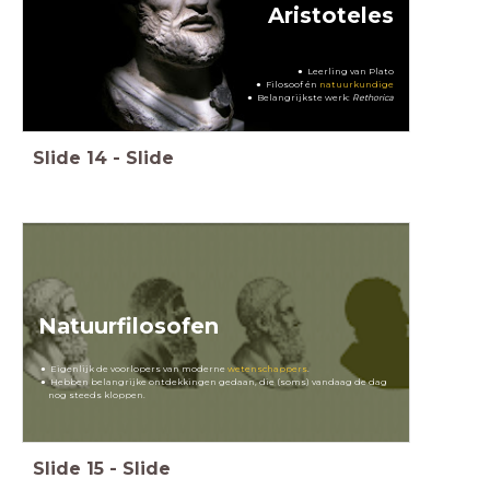
Aristoteles
Leerling van Plato
Filosoof én
natuurkundige
Belangrijkste werk:
Rethorica
Slide
14
-
Slide
Natuurfilosofen
Eigenlijk de voorlopers van moderne
wetenschappers
.
Hebben belangrijke ontdekkingen gedaan, die (soms) vandaag de dag
nog steeds kloppen.
Slide
15
-
Slide