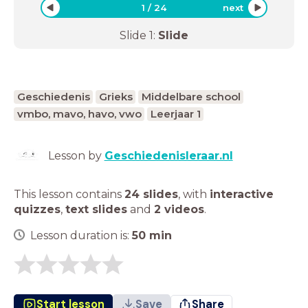
1
/
24
next
Slide
1
:
Slide
Geschiedenis
Grieks
Middelbare school
vmbo, mavo, havo, vwo
Leerjaar 1
Lesson by
Geschiedenisleraar.nl
This lesson contains
24 slides
,
with
interactive
quizzes
,
text slides
and
2 videos
.
Lesson duration is:
50
min
Start lesson
Save
Share