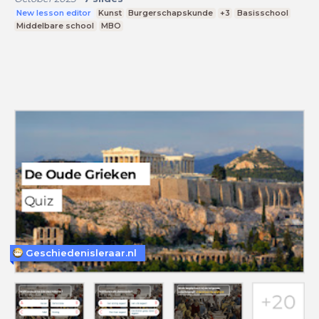
New lesson editor
Kunst
Burgerschapskunde
+3
Basisschool
Middelbare school
MBO
Geschiedenisleraar.nl