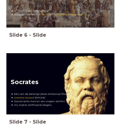
'Vrienden van de wijsheid'
Filosofen willen hun
kennis
en
wijsheid uitbreiden
Slide
6
-
Slide
Socrates
Eén van de belangrijkste Atheense filosofen
Goed
en
kwaad
(Ethiek)
Socratische manier van vragen stellen
Hij moest zelfmoord plegen.
Slide
7
-
Slide