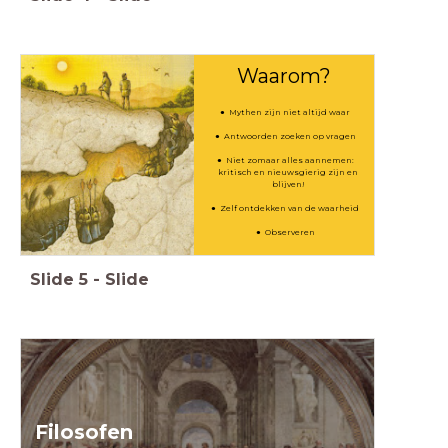
Waarom?
Mythen zijn niet altijd waar
Antwoorden zoeken op vragen
Niet zomaar alles aannemen:
kritisch en nieuwsgierig zijn en
blijven!
Zelf ontdekken van de waarheid
Observeren
Slide
5
-
Slide
Filosofen