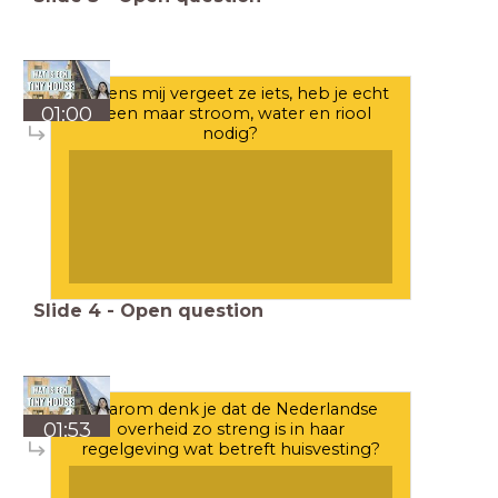
Volgens mij vergeet ze iets, heb je echt
01:00
alleen maar stroom, water en riool
nodig?
Slide
4
-
Open question
Waarom denk je dat de Nederlandse
01:53
overheid zo streng is in haar
regelgeving wat betreft huisvesting?