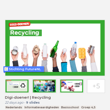
Stichting FutureNL
Digi-doener! | Recycling
22 days ago
-
9
slides
Nederlands
Informatievaardigheden
Basisschool
Groep 4,5