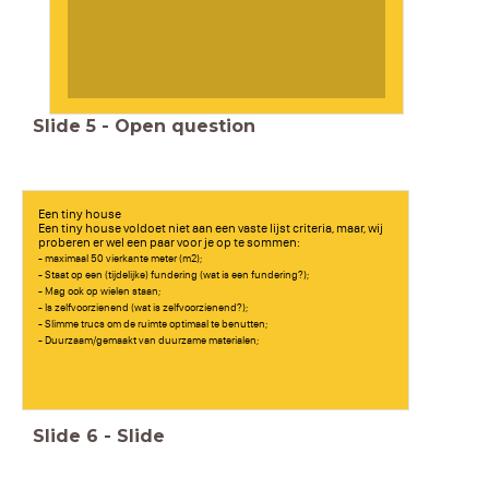
Slide
5
-
Open question
Een tiny house
Een tiny house voldoet niet aan een vaste lijst criteria, maar, wij
proberen er wel een paar voor je op te sommen:
- maximaal 50 vierkante meter (m2);
- Staat op een (tijdelijke) fundering (wat is een fundering?);
- Mag ook op wielen staan;
- Is zelfvoorzienend (wat is zelfvoorzienend?);
- Slimme trucs om de ruimte optimaal te benutten;
- Duurzaam/gemaakt van duurzame materialen;
Slide
6
-
Slide