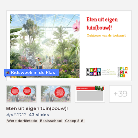
Kidsweek in de Klas
Eten uit eigen tuin(bouw)!
April 2022
-
43
slides
Wereldoriëntatie
Basisschool
Groep 5-8