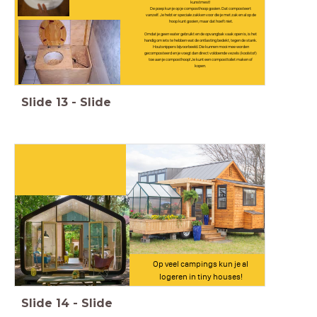
kunstmest!
De poep kun je op je composthoop gooien. Dat composteert
vanzelf. Je hebt er speciale zakken voor die je met zak en al op de
hoop kunt gooien, maar dat hoeft niet.
Omdat je geen water gebruikt en de opvangbak vaak open is, is het
handig om iets te hebben wat de ontlasting bedekt, tegen de stank.
Houtsnippers bijvoorbeeld. Die kunnen mooi mee worden
gecomposteerd en je voegt dan direct voldoende vezels (koolstof)
toe aan je composthoop! Je kunt een composttoilet maken of
kopen.
Slide
13
-
Slide
Op veel campings kun je al
logeren in tiny houses!
Slide
14
-
Slide