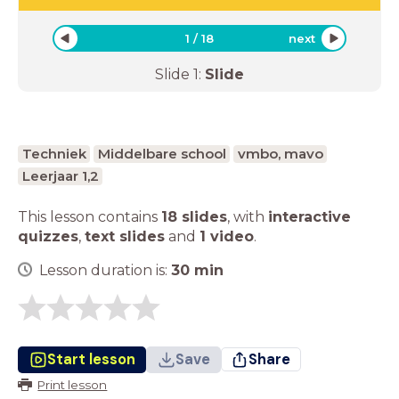
1
/
18
next
Slide
1
:
Slide
Techniek
Middelbare school
vmbo, mavo
Leerjaar 1,2
This lesson contains
18 slides
,
with
interactive
quizzes
,
text slides
and
1 video
.
Lesson duration is:
30
min
Start lesson
Save
Share
Print lesson