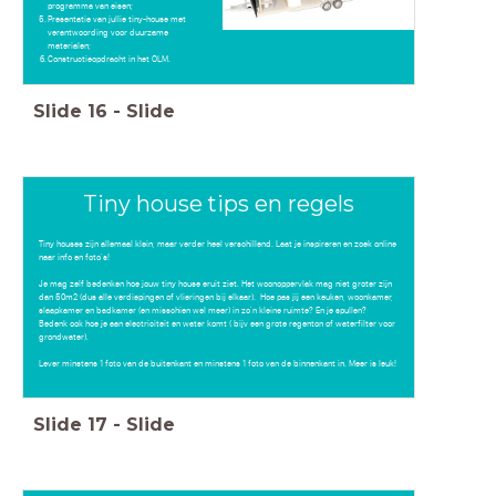
programma van eisen;
Presentatie van jullie tiny-house met
verantwoording voor duurzame
materialen;
Constructieopdracht in het OLM.
Slide
16
-
Slide
Tiny house tips en regels
Tiny houses zijn allemaal klein, maar verder heel verschillend. Laat je inspireren en zoek online
naar info en foto's!
Je mag zelf bedenken hoe jouw tiny house eruit ziet. Het woonoppervlak mag niet groter zijn
dan 50m2 (dus alle verdiepingen of vlieringen bij elkaar). Hoe pas jij een keuken, woonkamer,
slaapkamer en badkamer (en misschien wel meer) in zo'n kleine ruimte? En je spullen?
Bedenk ook hoe je aan electriciteit en water komt ( bijv een grote regenton of waterfilter voor
grondwater).
Lever minstens 1 foto van de buitenkant en minstens 1 foto van de binnenkant in. Meer is leuk!
Slide
17
-
Slide