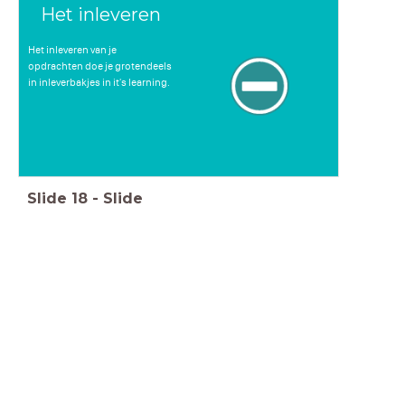
Het inleveren
Het inleveren van je
opdrachten doe je grotendeels
in inleverbakjes in it's learning.
Slide
18
-
Slide