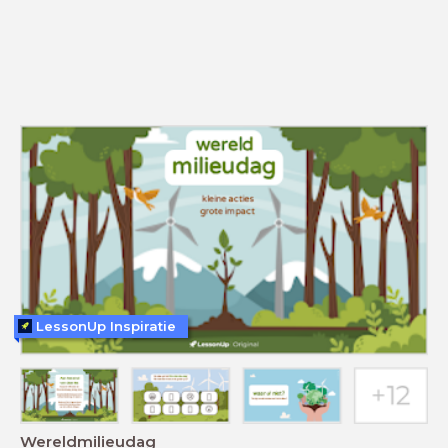
LessonUp Inspiratie
Wereldmilieudag