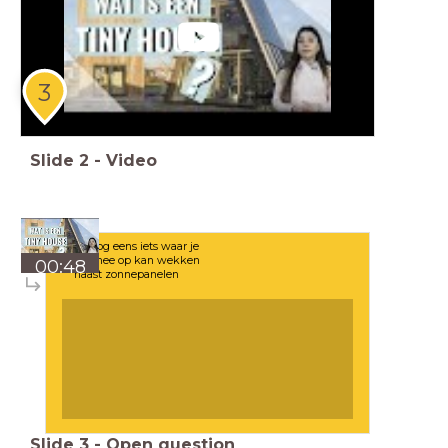
3
Slide
2
-
Video
Noem nog eens iets waar je
stroom mee op kan wekken
00:48
naast zonnepanelen
Slide
3
-
Open question