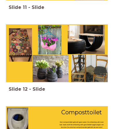
Slide
11
-
Slide
Slide
12
-
Slide
Composttoilet
Een composttoilet gebruikt geen water. De ontlasting valt in een
bak. Vaak wordt de ontlasting zelfs gescheiden opgevangen van
de urine. De urine kan verdund worden gebruikt als een soort