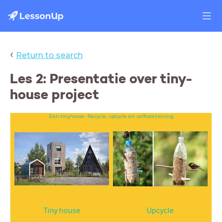
‹
Return to search
Les 2: Presentatie over tiny-
house project
Een tinyhouse -Recycle, upcycle en zelfvoorziening
Tiny house
Upcycle