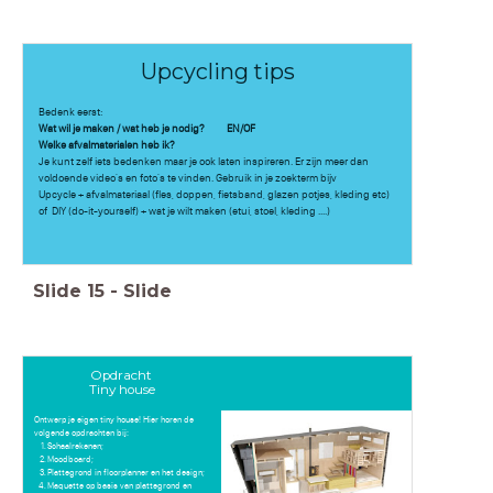
Upcycling tips
Bedenk eerst:
Wat wil je maken / wat heb je nodig? EN/OF
Welke afvalmaterialen heb ik?
Je kunt zelf iets bedenken maar je ook laten inspireren. Er zijn meer dan
voldoende video's en foto's te vinden. Gebruik in je zoekterm bijv
Upcycle + afvalmateriaal (fles, doppen, fietsband, glazen potjes, kleding etc)
of DIY (do-it-yourself) + wat je wilt maken (etui, stoel, kleding ....)
Slide
15
-
Slide
Opdracht
Tiny house
Ontwerp je eigen tiny house! Hier horen de
volgende opdrachten bij:
Schaalrekenen;
Moodboard;
Plattegrond in floorplanner en het design;
Maquette op basis van plattegrond en