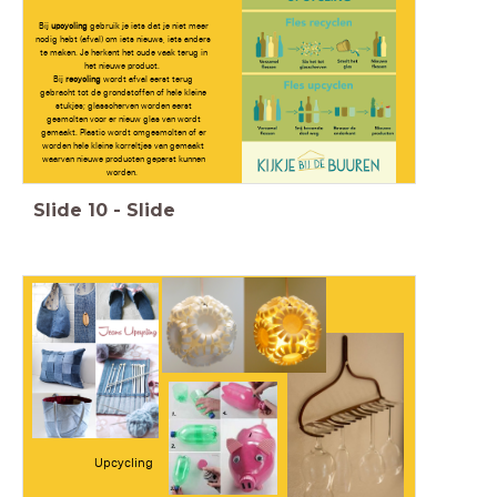
Bij
upcycling
gebruik je iets dat je niet meer
nodig hebt (afval) om iets nieuws, iets anders
te maken. Je herkent het oude vaak terug in
het nieuwe product.
Bij
recycling
wordt afval eerst terug
gebracht tot de grondstoffen of hele kleine
stukjes; glasscherven worden eerst
gesmolten voor er nieuw glas van wordt
gemaakt. Plastic wordt omgesmolten of er
worden hele kleine korreltjes van gemaakt
waarvan nieuwe producten geperst kunnen
worden.
Slide
10
-
Slide
Upcycling