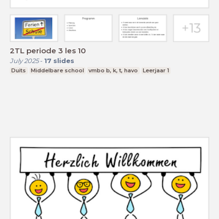
2TL periode 3 les 10
July 2025
-
17
slides
Duits
Middelbare school
vmbo b, k, t, havo
Leerjaar 1