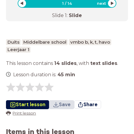
1
/
14
next
Slide
1
:
Slide
Duits
Middelbare school
vmbo b, k, t, havo
Leerjaar 1
This lesson contains
14 slides
,
with
text slides
.
Lesson duration is:
45
min
Start lesson
Save
Share
Print lesson
Items in this lesson