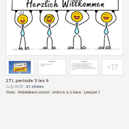
2TL periode 3 les 9
July 2025
-
21
slides
Duits
Middelbare school
vmbo b, k, t, havo
Leerjaar 1