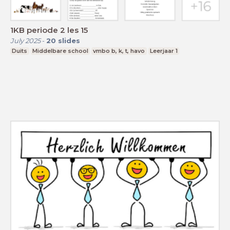
1KB periode 2 les 15
July 2025
-
20
slides
Duits
Middelbare school
vmbo b, k, t, havo
Leerjaar 1