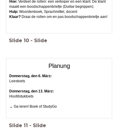
Hoe:
Verdeel de rollen: een verkoper en een klant. De klant
maakt een boodschappenbriefje (Duitse begrippen).
Hulp
:
Woordenboek, Sprachmittel, docent
Klaar?
Draai de rollen om en pas boodschappenbriefje aan!
Slide
10
-
Slide
Planung
Donnerstag, den 6. März:
Leestoets
Donnerstag, den 13. März:
Hoofdstuktoets
→ Ga leren! Boek of StudyGo
Slide
11
-
Slide