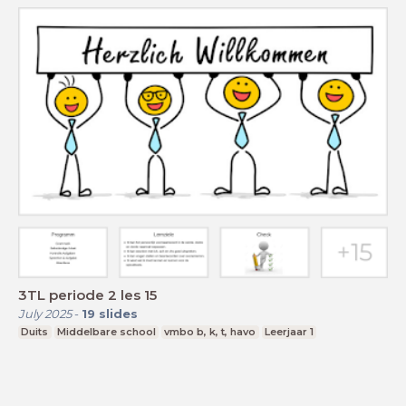
3TL periode 2 les 15
July 2025
-
19
slides
Duits
Middelbare school
vmbo b, k, t, havo
Leerjaar 1