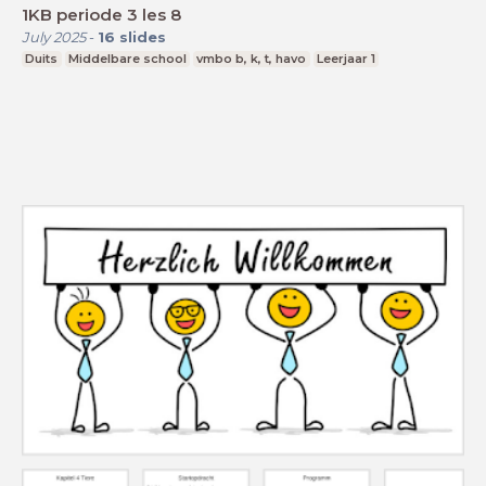
1KB periode 3 les 8
July 2025
-
16
slides
Duits
Middelbare school
vmbo b, k, t, havo
Leerjaar 1