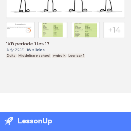
1KB periode 1 les 17
July 2025
-
18
slides
Duits
Middelbare school
vmbo k
Leerjaar 1
LessonUp