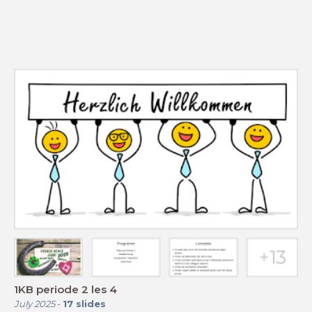
1KB periode 2 les 4
July 2025
-
17
slides