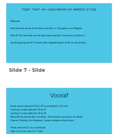
Flyer: Hart- en vaatziekten en leefstijl (2-tal)
Afspraak:
Aan het einde van de 2e les lever je de flyer in. Op papier en in Magister.
Niet af? Aan het einde van die dag maak je de flyer af en lever je de flyer in.
Op die dag nog niet af? Je werkt elke volgende dag tot 16.30 uur aan de flyer.
Slide
7
-
Slide
Vooraf
Maak samen opdracht 16 t/m 19 in je werkboek. (15 min)
Leerling 1 maakt opdracht: 16 en 17
Leerling 2 maakt opdracht: 18 en 19
Bespreek de antwoorden met elkaar. Antwoorden overnemen van elkaar.
Daarna: Nakijken (zie Magister), fouten verbeteren doe je thuis.
Maak opdracht 22 van je werkboek.
Stap 1 en 2 (van stap 2 nr.7 niet)