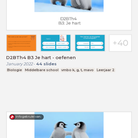
D2BTh4 B3 Je hart - oefenen
January 2022
-
44
slides
Biologie
Middelbare school
vmbo k, g, t, mavo
Leerjaar 2