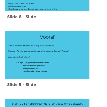
Let op: Jullie maken GEEN poster.
Jullie maken een flyer.
Overal waar je het woord poster leest, verander je dat in flyer.
Slide
8
-
Slide
Vooraf
Vooraf : Vertel de docent welke leefstijlziekte jullie kiezen.
Formaat : De flyer heeft een A4 formaat, wil je een ander formaat? Overleg!
Afspraak : Gebruik internet.
Let op: - Je gebruikt Wikepedia NIET
- GEEN knip en plakwerk,
- Niets overtypen
- Jullie maken eigen zinnen!
Slide
9
-
Slide
Start: Jullie hebben een hart- en vaatziekte gekozen.