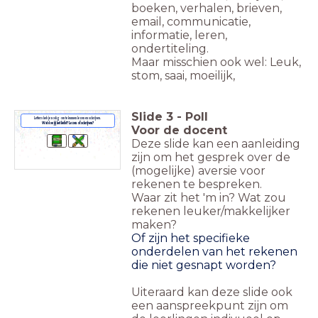
boeken, verhalen, brieven,
email, communicatie,
informatie, leren,
ondertiteling.
Maar misschien ook wel: Leuk,
stom, saai, moeilijk,
Slide
3
-
Poll
Letters heb je nodig om te kunnen lezen en schrijven.
Wat doe jij het liefst? Lezen of schrijven?
Voor de docent
Deze slide kan een aanleiding
zijn om het gesprek over de
(mogelijke) aversie voor
rekenen te bespreken.
Waar zit het 'm in? Wat zou
rekenen leuker/makkelijker
maken?
Of zijn het specifieke
onderdelen van het rekenen
die niet gesnapt worden?
Uiteraard kan deze slide ook
een aanspreekpunt zijn om