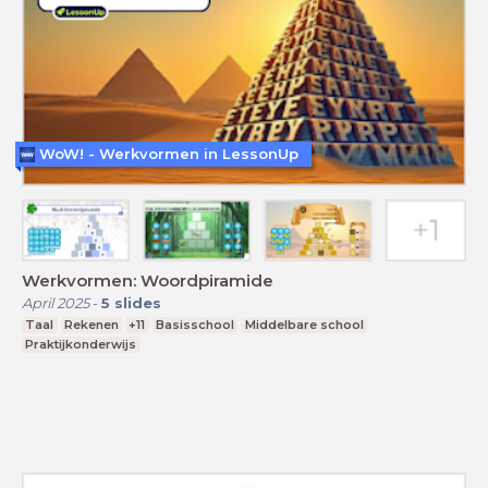
WoW! - Werkvormen in LessonUp
Werkvormen: Woordpiramide
April 2025
-
5
slides
Taal
Rekenen
+11
Basisschool
Middelbare school
Praktijkonderwijs