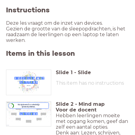
Instructions
Deze les vraagt om de inzet van devices.
Gezien de grootte van de sleepopdrachten, is het
raadzaam de leerlingen op een laptop te laten
werken.
Items in this lesson
Slide
1
-
Slide
P
U
Z
Z
3
L
3
N
M
3
T
This item has no instructions
L
3
T
T
3
R
S
Week van Lezen en Schrijven
08 - 15 september 2024
Slide
2
-
Mind map
Wat zijn de eerste
5
woorden die bij je
timer
2:00
opkomen
als
je denkt aan...
Voor de docent
L
3
T
T
3
R
S
Hebben leerlingen moeite
met opgang komen, geef dan
zelf een aantal opties.
Denk aan: Lezen, schrijven,