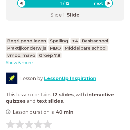
1
/
12
next
Slide
1
:
Slide
Begrijpend lezen
Spelling
+4
Basisschool
Praktijkonderwijs
MBO
Middelbare school
vmbo, mavo
Groep 7,8
Show 6 more
Lesson by
LessonUp Inspiration
This lesson contains
12 slides
,
with
interactive
quizzes
and
text slides
.
Lesson duration is:
40
min