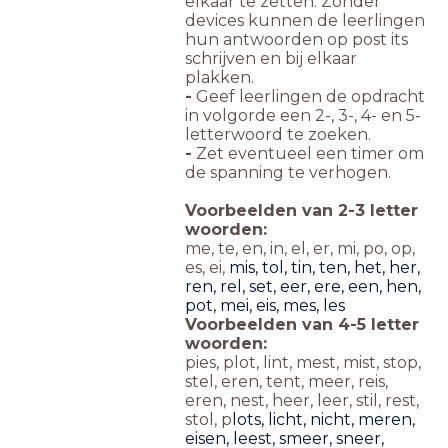
elkaar te zetten. Zonder
devices kunnen de leerlingen
hun antwoorden op post its
schrijven en bij elkaar
plakken.
-
Geef leerlingen de opdracht
in volgorde een 2-, 3-, 4- en 5-
letterwoord te zoeken.
-
Zet eventueel een timer om
de spanning te verhogen.
Voorbeelden van 2-3 letter
woorden:
me, te, en, in, el, er, mi, po, op,
es, ei,
mis, tol, tin, ten, het, her,
ren, rel, set, eer, ere, een, hen,
pot, mei, eis, mes, les
Voorbeelden van 4-5 letter
woorden:
pies, plot, lint, mest, mist, stop,
stel, eren, tent, meer, reis,
eren, nest, heer, leer, stil, rest,
stol, p
lots, licht, nicht, meren,
eisen, leest, smeer, sneer,