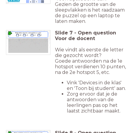
Gezien de grootte van de
sleepvlakken is het raadzaam
de puzzel op een laptop te
laten maken.
Slide
7
-
Open question
Welke klinker mist in de onderstaande woorden:
+10
+5
+2
+1
Voor de docent
Wie vindt als eerste de letter
die gezocht wordt?
Goede antwoorden na de 1e
hotspot verdienen 10 punten,
na de 2e hotspot 5, etc.
Vink 'Devices in de klas'
en 'Toon bij student' aan.
Zorg ervoor dat je de
antwoorden van de
leerlingen pas op het
laatst zichtbaar maakt.
Slide
8
-
Open question
Welke medeklinker mist in de onderstaande woorden: