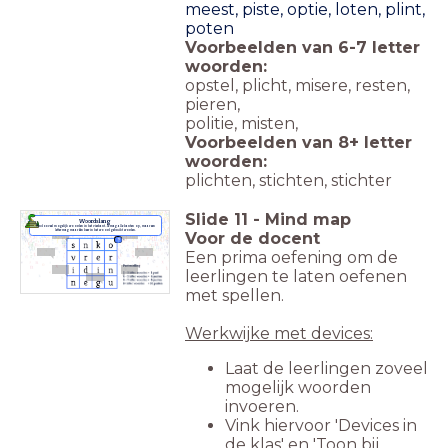
meest, piste, optie, loten, plint,
poten
Voorbeelden van 6-7 letter
woorden:
opstel, plicht, misere, resten,
pieren,
politie, misten,
Voorbeelden van 8+ letter
woorden:
plichten, stichten, stichter
Slide
11
-
Mind map
Woordslang
Vind zoveel mogelijk woorden in het vierkant. Je mag alle kanten op, maar een
letter mag maar één keer in het woord gebruikt worden.
Voor de docent
Een prima oefening om de
leerlingen te laten oefenen
met spellen.
Werkwijke met devices:
Laat de leerlingen zoveel
mogelijk woorden
invoeren.
Vink hiervoor 'Devices in
de klas' en 'Toon bij