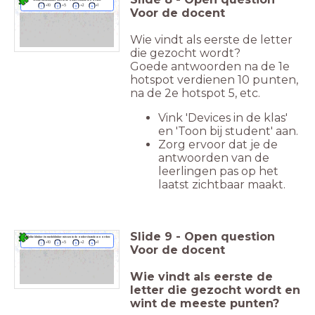
+10
+5
+2
+1
Voor de docent
Wie vindt als eerste de letter
die gezocht wordt?
Goede antwoorden na de 1e
hotspot verdienen 10 punten,
na de 2e hotspot 5, etc.
Vink 'Devices in de klas'
en 'Toon bij student' aan.
Zorg ervoor dat je de
antwoorden van de
leerlingen pas op het
laatst zichtbaar maakt.
Slide
9
-
Open question
Welke klinker én medeklinker missen in de onderstaande woorden:
+10
+5
+2
+1
Voor de docent
Wie vindt als eerste de
letter die gezocht wordt en
wint de meeste punten?