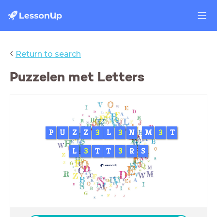
‹
Return to search
Puzzelen met Letters
P
U
Z
Z
3
L
3
N
M
3
T
L
3
T
T
3
R
S
Week van Lezen en Schrijven
08 - 15 september 2024