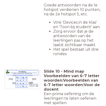
Goede antwoorden na de 1e
hotspot verdienen 10 punten,
na de 2e hotspot 5, etc.
Vink 'Devices in de klas'
en 'Toon bij student' aan.
Zorg ervoor dat je de
antwoorden van de
leerlingen pas op het
laatst zichtbaar maakt.
Het spel bestaat uit drie
rondes.
Slide
10
-
Mind map
Woordslang
Vind zoveel mogelijk woorden in het vierkant. Je mag alle kanten op, maar een
letter mag maar één keer in het woord gebruikt worden.
Voorbeelden van 6-7 letter
woorden:Voorbeelden van
6-7 letter woorden:Voor de
docent
Een prima oefening om de
leerlingen te laten oefenen
met spellen.