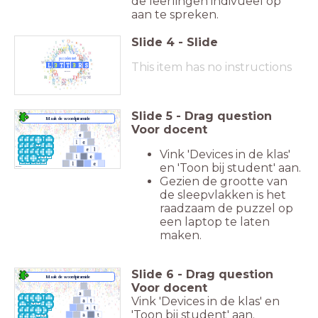
de leerlingen indivueel op
aan te spreken.
Slide
4
-
Slide
puzzelen met
This item has no instructions
L
3
T
T
3
R
S
Slide
5
-
Drag question
Maak de woordpiramide
Voor docent
Sleep de letters
naar de juiste plek
Vink 'Devices in de klas'
en 'Toon bij student' aan.
Gezien de grootte van
de sleepvlakken is het
raadzaam de puzzel op
een laptop te laten
maken.
Slide
6
-
Drag question
Maak de woordpiramide
Voor docent
Sleep de letters
naar de juiste plek
Vink 'Devices in de klas' en
'Toon bij student' aan.