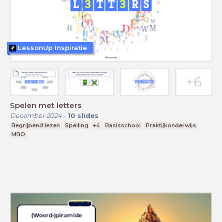
LessonUp Inspiratie
Spelen met letters
December 2024
-
10
slides
Begrijpend lezen
Spelling
+4
Basisschool
Praktijkonderwijs
MBO