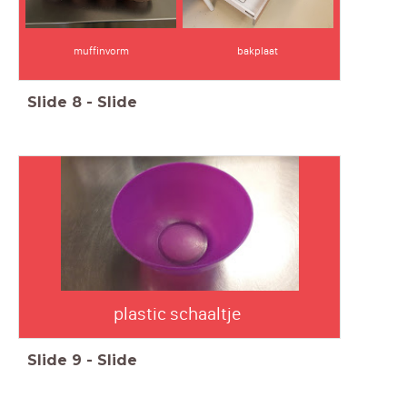
muffinvorm
bakplaat
Slide
8
-
Slide
plastic schaaltje
Slide
9
-
Slide