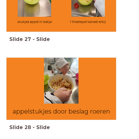
stukjes appel in bakje
1 theelepel kaneel erbij
Slide
27
-
Slide
appelstukjes door beslag roeren
Slide
28
-
Slide