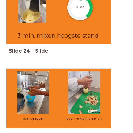
timer
3:00
3 min. mixen hoogste stand
Slide
24
-
Slide
schil de appel
boor het klokhuis er uit