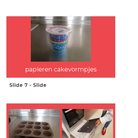
papieren cakevormpjes
Slide
7
-
Slide