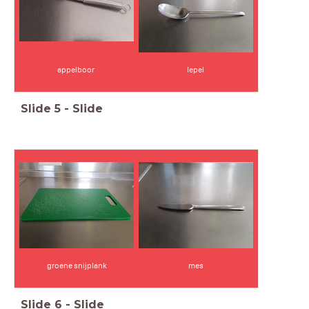
appelboor
lepel
Slide
5
-
Slide
groene snijplank
mes
Slide
6
-
Slide