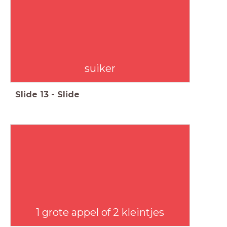
suiker
Slide
13
-
Slide
1 grote appel of 2 kleintjes