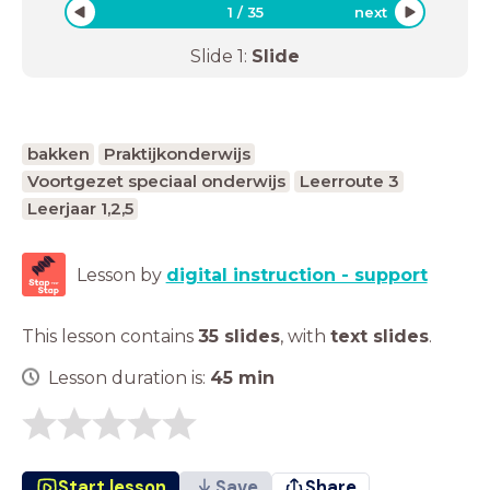
1
/
35
next
Slide
1
:
Slide
bakken
Praktijkonderwijs
Voortgezet speciaal onderwijs
Leerroute 3
Leerjaar 1,2,5
Lesson by
digital instruction - support
This lesson contains
35 slides
,
with
text slides
.
Lesson duration is:
45
min
Start lesson
Save
Share