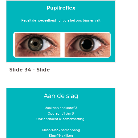
Pupilreflex
Regelt de hoeveelheid licht die het oog binnen valt
Slide
34
-
Slide
Aan de slag
Maak van basisstof 3
Opdracht 1 t/m 8
Ook opdracht 4: samenvatting!
Klaar? Maak samenhang
Klaar? Nakijken