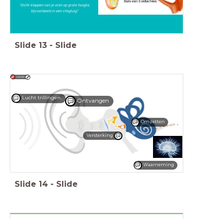
"Dicht klappen van je oren op grote hoogte,
bijvoorbeeld in een vliegtuig"
Slide
13
-
Slide
Leerdoel
Lucht trillingen.
Ontvangen
Omzetten
Versterking
Waarneming
Slide
14
-
Slide