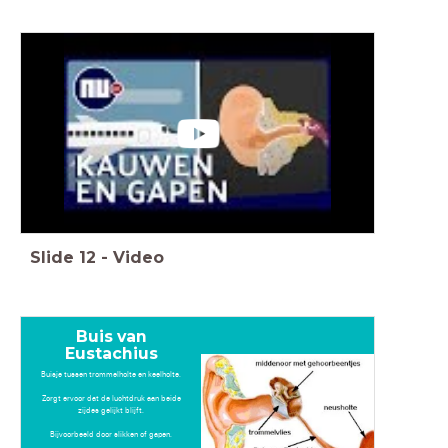
Slide
12
-
Video
Buis van
Eustachius
Buisje tussen trommelholte en keelholte.
Zorgt ervoor dat de luchtdruk aan beide
zijdes gelijkt blijft.
Bijvoorbeeld door slikken of gapen.