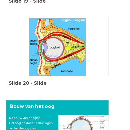
Slide
19
-
Slide
Slide
20
-
Slide
Bouw van het oog
De bouw van de ogen
Het oog bestaat uit drie lagen:
harde oogvlies