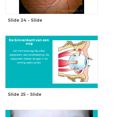
Slide
24
-
Slide
De binnenkant van een
oog
Aan het harde oogvlies zitten
oogspieren vast (zie afbeelding). De
oogspieren draaien de ogen in de
richting waarin je kijkt.
Slide
25
-
Slide