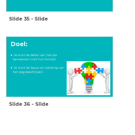
Slide
35
-
Slide
Doel:
Je kunt de delen van het oor
benoemen met hun functie.
Je kunt de bouw en werking van
het oog beschrijven.
Slide
36
-
Slide