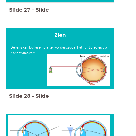
Slide
27
-
Slide
Zien
De lens kan boller en platter worden, zodat het licht precies op
het netvlies valt
Slide
28
-
Slide