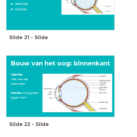
vaatvlies
netvlies
Slide
21
-
Slide
Bouw van het oog: binnenkant
Vaatvlies
:
vlies met veel
bloedvaten
Netvlies:
zintuigcellen
liggen hierin
Slide
22
-
Slide