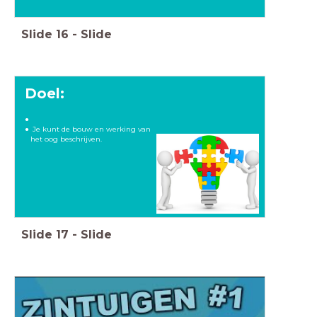
Slide
16
-
Slide
Doel:
Je kunt de bouw en werking van
het oog beschrijven.
Slide
17
-
Slide