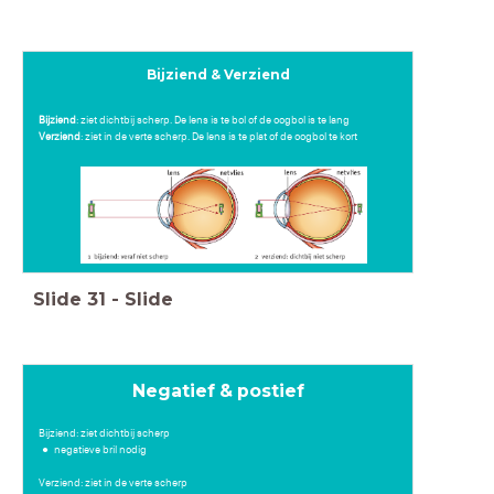
Bijziend & Verziend
Bijziend
: ziet dichtbij scherp. De lens is te bol of de oogbol is te lang
Verziend
: ziet in de verte scherp. De lens is te plat of de oogbol te kort
Slide
31
-
Slide
Negatief & postief
Bijziend: ziet dichtbij scherp
negatieve bril nodig
Verziend: ziet in de verte scherp