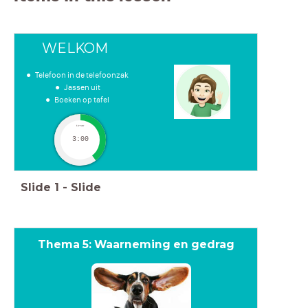
WELKOM
Telefoon in de telefoonzak
Jassen uit
Boeken op tafel
timer
3:00
Slide
1
-
Slide
Thema 5: Waarneming en gedrag