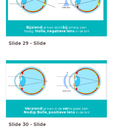
Bijziend:
je kan dicht
bij
scherp zien
Nodig:
Holle, negatieve lens
in de bril
Slide
29
-
Slide
Verziend:
je kan in de
v
er
te goed zien
Nodig: Bolle, positieve lens
in de bril
Slide
30
-
Slide