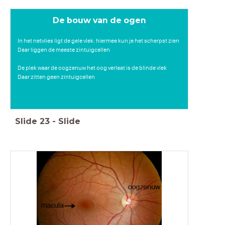
De bouw van de ogen
In het netvlies ligt de gele vlek: hiermee kun je het scherpst zien
Daar liggen de meeste zintuigcellen
De plek waar de oogzenuw het oog verlaat is de blinde vlek
Daar zitten geen zintuigcellen
Slide
23
-
Slide