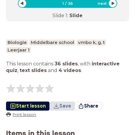
1
/
36
next
Slide
1
:
Slide
Biologie
Middelbare school
vmbo k, g, t
Leerjaar 1
This lesson contains
36 slides
,
with
interactive
quiz
,
text slides
and
4 videos
.
Start lesson
Save
Share
Print lesson
Items in this lesson