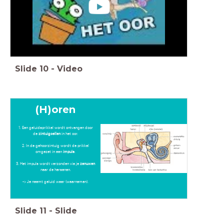
Slide
10
-
Video
(H)oren
1. Een geluidsprikkel wordt ontvangen door
de
zintuigcellen
in het oor.
2. In de gehoorzintuig wordt de prikkel
omgezet in een
impuls
.
3. Het impuls wordt verzonden via je
zenuwen
naar de hersenen.
-> Je neemt geluid waar (waarnemen).
Slide
11
-
Slide