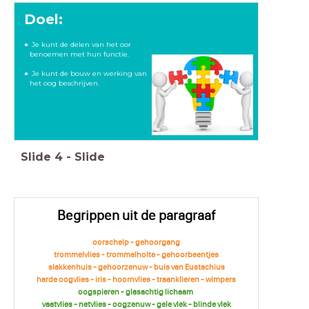
Doel:
Je kunt de delen van het oor
benoemen met hun functie.
Je kunt de bouw en werking van
het oog beschrijven.
Slide
4
-
Slide
Begrippen uit de paragraaf
oorschelp - gehoorgang
trommelvlies - trommelholte - gehoorbeentjes
slakkenhuis - gehoorzenuw - buis van Eustachius
harde oogvlies - iris - hoornvlies - traanklieren - wimpers
oogspieren - glasachtig lichaam
vaatvlies - netvlies - oogzenuw - gele vlek - blinde vlek