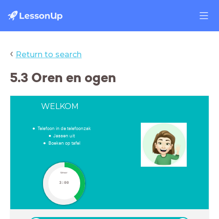
‹
Return to search
5.3 Oren en ogen
WELKOM
Telefoon in de telefoonzak
Jassen uit
Boeken op tafel
timer
3:00