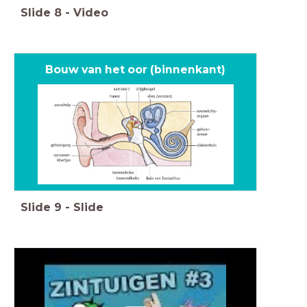
Slide
8
-
Video
Bouw van het oor (binnenkant)
Slide
9
-
Slide