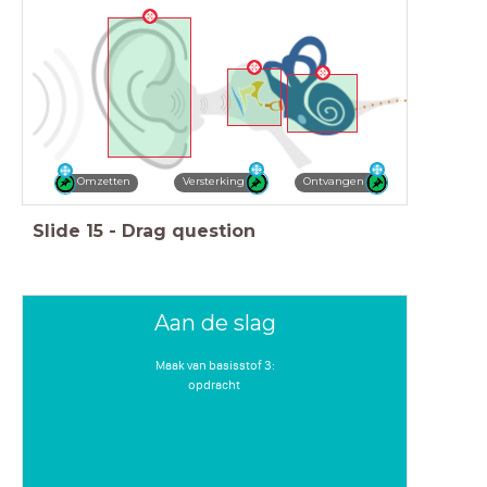
Ontvangen
Versterking
Omzetten
Slide
15
-
Drag question
Aan de slag
Maak van basisstof 3:
opdracht