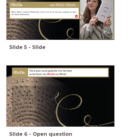
#DeZin
van Merle Alberts
Merle Alberts, studente Nederlands, vertelt over de zin die haar aansprak uit
Tosca
van Maud Vanhauwaert.
Slide
5
-
Slide
Wat is jouw eerste gedachte over het boek
#DeZin
na het horen van
#DeZin
van Merle?
Slide
6
-
Open question