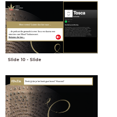
Meer weten? Luister dan hier naar ...
... de podcast die gemaakt is over
Tosca
en daarna een
interview met Maud Vanhauwaert.
Beluister die hier...
Slide
10
-
Slide
#DeZin
Denk jij dat je het boek gaat lezen? Waarom?