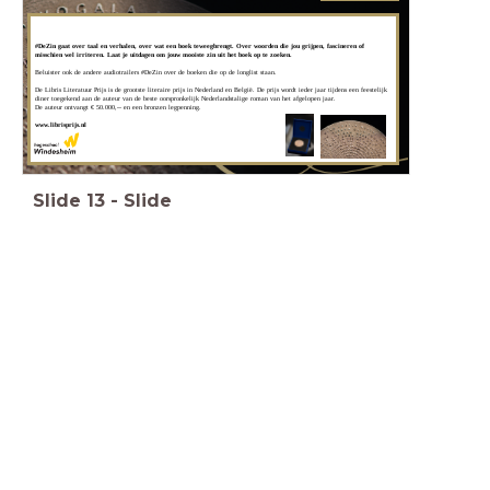
#DeZin gaat over taal en verhalen, over wat een boek teweegbrengt. Over woorden die jou grijpen, fascineren of
misschien wel irriteren. Laat je uitdagen om jouw mooiste zin uit het boek op te zoeken.
Beluister ook de andere audiotrailers #DeZin over de boeken die op de longlist staan.
De Libris Literatuur Prijs is de grootste literaire prijs in Nederland en België. De prijs wordt ieder jaar tijdens een feestelijk
diner toegekend aan de auteur van de beste oorspronkelijk Nederlandstalige roman van het afgelopen jaar.
De auteur ontvangt € 50.000,-- en een bronzen legpenning.
www.librisprijs.nl
Slide
13
-
Slide