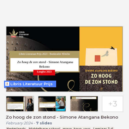
Libris Literatuur Prijs
Zo hoog de zon stond - Simone Atangana Bekono
February 2024
-
7
slides
Nederlands
Middelbare school
mavo, havo, vwo
Leerjaar 3-6