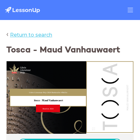
‹
Return to search
Tosca - Maud Vanhauwaert
Libris Literatuur Prijs 2024 Boektrailer #DeZin
Tosca
- Maud Vanhauwaert
Shortlist 2024