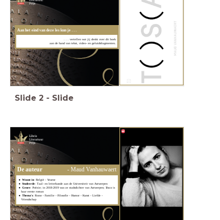
Aan het eind van deze les kun je . . .
. . . vertellen wat jij denkt over dit boek
aan de hand van tekst, video- en geluidsfragmenten.
Slide
2
-
Slide
De auteur
- Maud Vanhauwaert
Woont in
: België - Veurne
Studeerde
: Taal- en letterkunde aan de Universiteit van Antwerpen
Genre
: Poëzie; in 2018-2019 was ze stadsdichter van Antwerpen;
Tosca
is
haar
eerste roman
Thema's
: Rouw - Familie - Filosofie - Humor - Kunst - Liefde -
Vriendschap