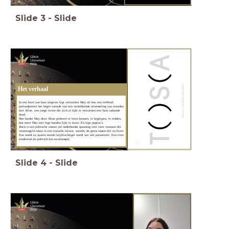
Slide
3
-
Slide
Het verhaal
In een brief aan haar uitgever legt vertaalster May uit hoe een treffend
potloodportret het begin vormde van een verstikkende uitwisseling van woorden
met Aline, een jonge vrouw die zich al lijkt te verzoenen met haar nakende
dood.
Hoe harder May deze Aline probeert te leren kennen, te begrijpen, te redden,
hoe meer May met lege handen lijkt te staan. En lege pagina’s.
Tosca
is een poëtische roman vol onderhuidse spanning over twee vrouwen die
verstrengeld raken in een toxische relatie, waarbij de grens tussen feit en fictie
flou wordt en waarin steeds twijfelachtiger wordt wie wie parasiteert. Een even
zinderend als poëtisch kat-en-muisspel.
Slide
4
-
Slide