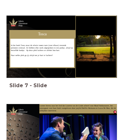
Tosca
In het boek Tosca staat de relatie tussen twee (voor elkaar) vreemde
personen centraal. Ze hebben elke week afgesproken in een parkje, altijd op
hetzelfde bankje. Op deze plek luchten ze allebei hun hart.
Naar welke plek ga jij altijd om je hart te luchten?
Slide
7
-
Slide
Luister hierna naar het lied dat Laurens van de Linde schreef voor Maud Vanhauwaert, het
juryrapport over haar boek voorgelezen door jurylid Dalilla Hermans en Lucas De Man, die de
schrijfster interviewt.