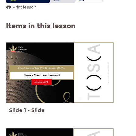
Print lesson
Items in this lesson
Libris Literatuur Prijs 2024 Boektrailer #DeZin
Tosca
- Maud Vanhauwaert
Shortlist 2024
Slide
1
-
Slide