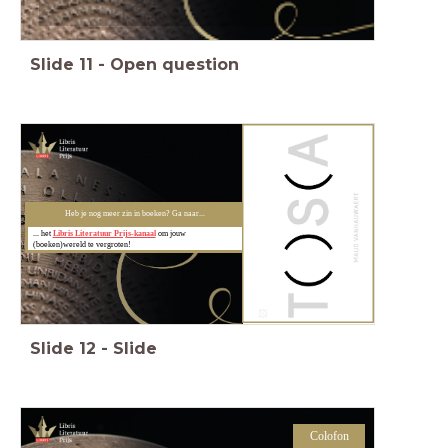
Slide
11
-
Open question
Heb je nog meer zin in boeken? Ga naar...
... het
Libris Literatuur Prijs-kanaal
om jouw
(boeken)wereld te vergroten!
Slide
12
-
Slide
Colofon