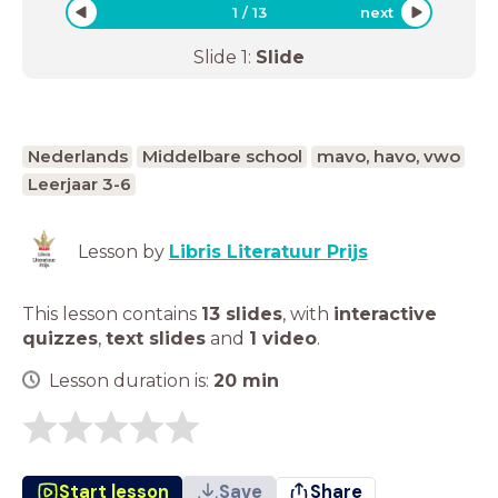
1
/
13
next
Slide
1
:
Slide
Nederlands
Middelbare school
mavo, havo, vwo
Leerjaar 3-6
Lesson by
Libris Literatuur Prijs
This lesson contains
13 slides
,
with
interactive
quizzes
,
text slides
and
1 video
.
Lesson duration is:
20
min
Start lesson
Save
Share