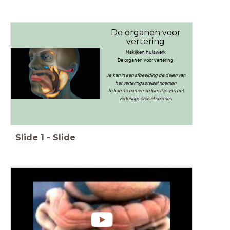
De organen voor
vertering
Nakijken huiswerk
De organen voor vertering
Je kan in een afbeelding de delen van
het verteringsstelsel noemen
Je kan de namen en functies van het
verteringsstelsel noemen
Slide
1
-
Slide