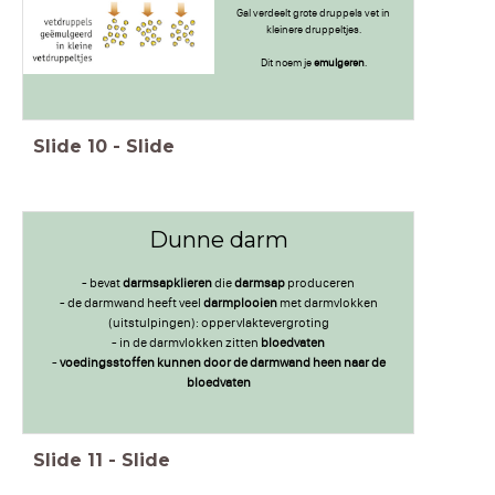
Gal verdeelt grote druppels vet in
kleinere druppeltjes.
Dit noem je
emulgeren
.
Slide
10
-
Slide
Dunne darm
- bevat
darmsapklieren
die
darmsap
produceren
- de darmwand heeft veel
darmplooien
met darmvlokken
(uitstulpingen): oppervlaktevergroting
- in de darmvlokken zitten
bloedvaten
-
voedingsstoffen kunnen door de darmwand heen naar de
bloedvaten
Slide
11
-
Slide