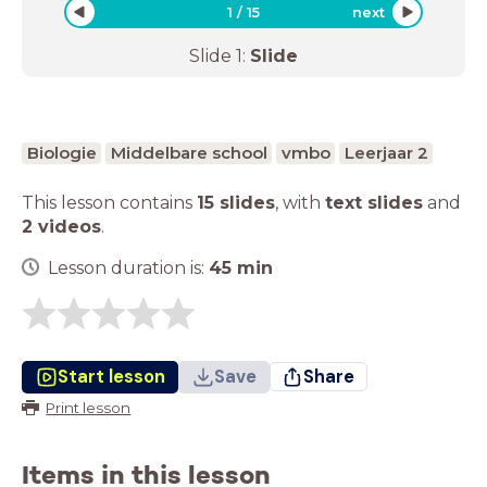
1
/
15
next
Slide
1
:
Slide
Biologie
Middelbare school
vmbo
Leerjaar 2
This lesson contains
15 slides
,
with
text slides
and
2 videos
.
Lesson duration is:
45
min
Start lesson
Save
Share
Print lesson
Items in this lesson