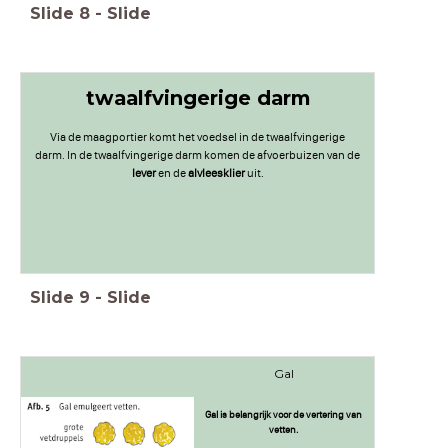
Slide
8
-
Slide
twaalfvingerige darm
Via de maagportier komt het voedsel in de twaalfvingerige
darm. In de twaalfvingerige darm komen de afvoerbuizen van de
lever
en de
alvleesklier
uit.
Slide
9
-
Slide
Gal
Gal is belangrijk voor de vertering van
vetten.