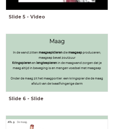
Slide
5
-
Video
Maag
In de wand zitten
maagsapklieren
die
maagsap
produceren;
maagsap bevat zoutzuur
Kringspieren
en
lengtespieren
in de maagwand zorgen dat je
maag altijd in beweging is en mengen voedsel met maagsap
Onder de maag zit het maagportier: een kringspier die de maag
afsluit van de twaalfvingerige darm
Slide
6
-
Slide