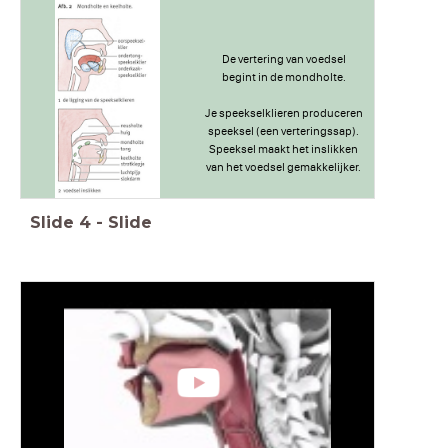
De vertering van voedsel
begint in de mondholte.
Je speekselklieren produceren
speeksel (een verteringssap).
Speeksel maakt het inslikken
van het voedsel gemakkelijker.
Slide
4
-
Slide
Met je tong duw je het voedsel
van de mondholte naar de
keelholte. Door te slikken
wordt het voedsel in de
slokdarm geduwd.