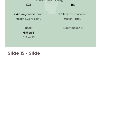
KGT
BK
2.4 6 vragen verzinnen
2.6 lezen en markeren
Maken 1,2,3,4, 6 en 7
Maken 1 t/m 7
Klaar?
Klaar? maken 8
H: 5 en 8
E: 9 en 10
Slide
15
-
Slide