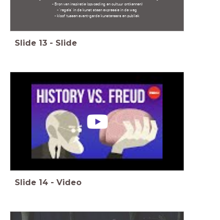
- Bron van inspiratie (opvoeding en cultuur ontkennen)
- 'regels' in de kunst staan expressie in de weg
- kloof tussen avant-garde kunstenaars en publiek
Slide
13
-
Slide
Slide
14
-
Video