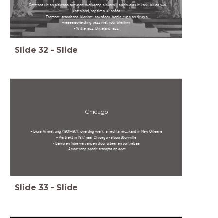
- Ontstaat uit smeltkroes culturen: worksong slavernij, spirituals uit kerk, blues van
platteland, ragtime uit cafés
- Trompet, trombone, klarinet, saxofoon, banjo, tuba en drums.
-rassenscheiding; jazz niet voor blanken
- Witte jazz: Dixieland jazz
Slide
32
-
Slide
Chicago
- Louis Armstrong (1901-1971) overdag werk, s'nachts muzikant in New Orleans
- Vertrekt in 1917 naar Chicago - sloop Storyville
- Banjo en Tuba vervangen door gitaar en contrabas
-Armstrong speelt trompet en scat
Slide
33
-
Slide