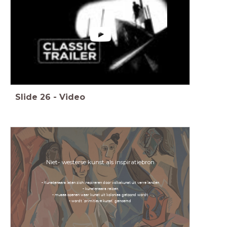
Slide
26
-
Video
Niet- westerse kunst als inspiratiebron
- Kunstenaars laten zich inspireren door volkskunst uit verre landen
- kunstenaars reizen
- musea openen waar kunst uit kolonies getoond wordt
- wordt 'primitieve kunst' genoemd