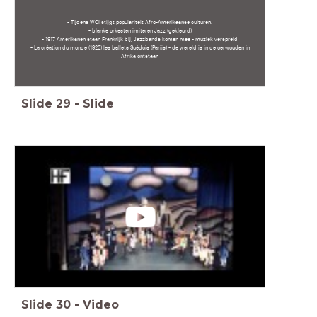
- Tijdens WOI stijgt populariteit Afro-Amerikaanse culturen.
- blanke orkesten imiteren Jazz (gekleurd)
- 1917 Amerikanen staan Frankrijk bij, Jazzbands komen mee - muziek verspreid
- La création du monde (1923) les ballets Suédois (Parijs) - de wereld is in de oerwouden in
Afrika ontstaan
Slide
29
-
Slide
Slide
30
-
Video