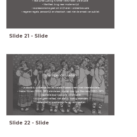
- 1905 Ernst Ludwig Kirchner (1880-1938) 'Die Brücke'
- Manifest: brug naar moderne tijd
- expressionisme gaat om drijfveren - ondeerbewuste
- negeren regels, persoonlijk en chaotisch, vaak niet de smaak van publiek
Slide
21
-
Slide
Stampende voeten
- Le sacre du printemps van les ballets Russes breekt met klassieke dans
- Vaslav Nijinski (1889 - 1950) sterdanser, muziek door Igor Stavinsky (1882 - 1971)
- inspiratie door russische volksmuziek
- vrijwel geen verhaal, niet sierlijk, hoekig, stampen
- schandaal bij premiere in Parijs: vechtpartijen
Slide
22
-
Slide