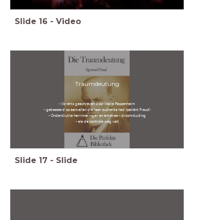
Slide
16
-
Video
Traumdeutung
- libretto geschreven door Marie Pappenheim
- gebaseerd op aanvallen die haar oudtante had (patiënt Freud)
- Onderdrukte herrinneringen en emoties - droomduiding
- als de controle weg valt
Slide
17
-
Slide