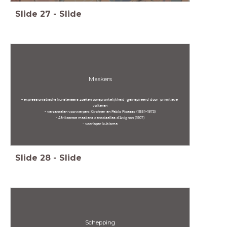
Slide
27
-
Slide
Maskers
- expressionistische kunstenaars zoeken oorspronkelijkheid, geinspireerd door 'primitieve'
volkeren
- verzamelen voorwerpen: Kirchner en Pablo Picasso (1881-1973)
- Afrikaanse maskers demoiselles d'Avignon (1907)
- voorloper kubisme
Slide
28
-
Slide
Schepping