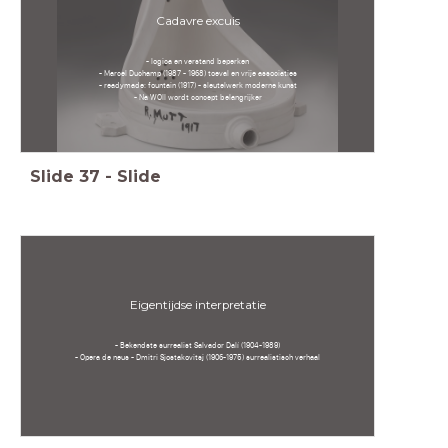
Cadavre excuis
- logica en verstand beperken
- Marcel Duchamp (1987 - 1968) toeval en vrije associaties
- readymade: fountain (1917) - sleutelwerk moderne kunst
- Na WOII wordt concept belangrijker
Slide
37
-
Slide
Eigentijdse interpretatie
- Bekendste surrealist Salvador Dalí (1904-1989)
- Opera de neus - Dmitri Sjostakovitsj (1906-1975) surrealistisch verhaal