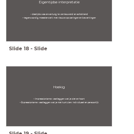
Eigentijdse interpretatie
- destijds was erwartung te vernieuwend en schokkend
- tegenwoordig meesterwerk met nieuwe opvoeringen en bewerkingen
Slide
18
-
Slide
Hoekig
- Impressionisme: vastleggen wat je ziet en hoort
- Expressionisme: vastleggen wat je niet kunt zien: individueel en persoonlijk
Slide
19
-
Slide