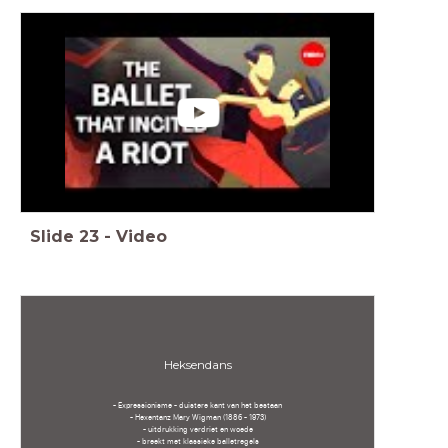
Slide
23
-
Video
Heksendans
- Expressionisme - duistere kant van het bestaan
- Hexentanz Mary Wigman (1886 - 1973)
- uitdrukking verdriet en woede
- breekt met klassieke balletregels