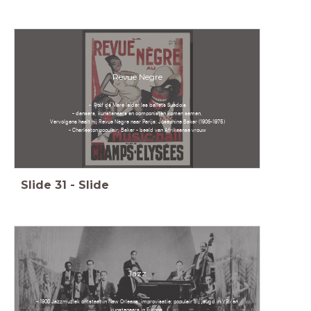
Revue Negre
- Rolf de Maré leider les ballets Suédois
- dansers, kunstenaars en componisten komen samen.
Vervolgens haalt hij Revue Nègre naar Parijs: Joséphine Baker (1906-1975)
- Charleston populair; Baker - beeld van Afrikaanse vrouw
Slide
31
-
Slide
Jazz
- 1900 Jazzmuziek ontstaat in New Orleans: improvisatie; populair bij jeugd in VS> en
kunstenaars in Europa.