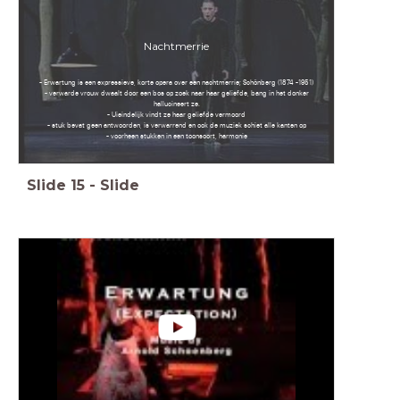
Nachtmerrie
- Erwartung is een expressieve, korte opera over een nachtmerrie; Schönberg (1874 -1951)
- verwarde vrouw dwaalt door een bos op zoek naar haar geliefde, bang in het donker
hallucineert ze.
- Uieindelijk vindt ze haar geliefde vermoord
- stuk bevat geen antwoorden, is verwarrend en ook de muziek schiet alle kanten op
- voorheen stukken in een toonsoort, harmonie
Slide
15
-
Slide