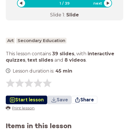
1
/
39
next
Slide
1
:
Slide
Art
Secondary Education
This lesson contains
39 slides
,
with
interactive
quizzes
,
text slides
and
8 videos
.
Lesson duration is:
45
min
Start lesson
Save
Share
Print lesson
Items in this lesson