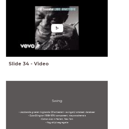
Slide
34
-
Video
Swing
- Jazzbands groeien: bigbands (20 artiesten) - swingstijl ontstaat: dansbaar
- Duke Ellington (1899-1974) componeert, nieuwe schema's
-Cotton club in Harlem, New York
- Nog altijd segregatie