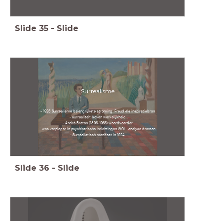
Slide
35
-
Slide
Surrealisme
- 1925 Surrealisme belangrijkste stroming: Freud als inspiratiebron
- surrealiteit boven werkelijkheid
- André Breton (1896-1966) woordvoerder
- was verpleger in psychiatrische inrichtingen WOI - analyse dromen
- Surrealistisch manifest in 1924
Slide
36
-
Slide