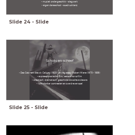
- muziek ondergeschikt - slagwerk
- eigen dansschool - ausdrucktanz
Slide
24
-
Slide
Schots en scheef
- Das Cabinett des dr. Caligari (1920) van regisseur Robert Wiene (1873 - 1938)
- expressionistische film/ eerste horrorfilm
- chaotisch, dramatisch, geschilderde scheve decors
- licht-donker contrasten en overdreven spel
Slide
25
-
Slide