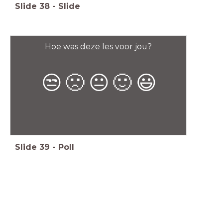
Slide
38
-
Slide
Hoe was deze les voor jou?
😒
🙁
😐
🙂
😃
Slide
39
-
Poll