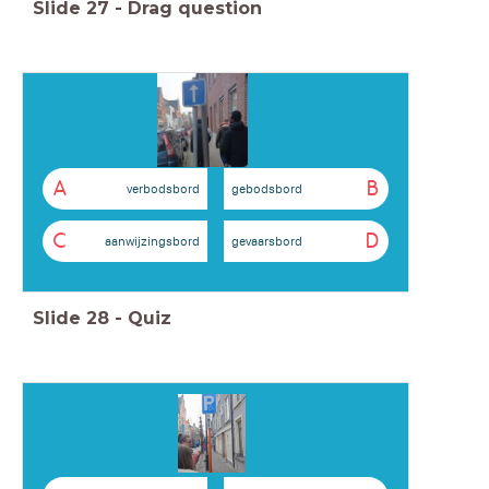
Slide
27
-
Drag question
A
B
verbodsbord
gebodsbord
C
D
aanwijzingsbord
gevaarsbord
Slide
28
-
Quiz