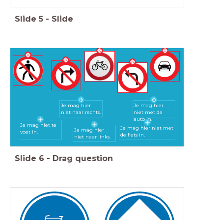
Slide
5
-
Slide
Je mag hier
Je mag hier
niet naar rechts.
niet met de
auto in.
Je mag hiet te
Je mag hier niet met
Je mag hier
voet in.
de fiets in.
niet naar links.
Slide
6
-
Drag question