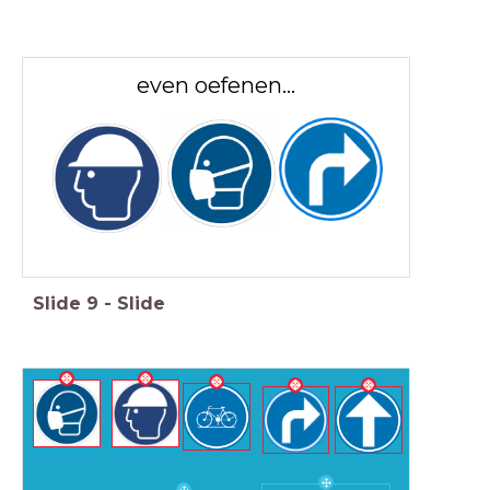
even oefenen...
Slide
9
-
Slide