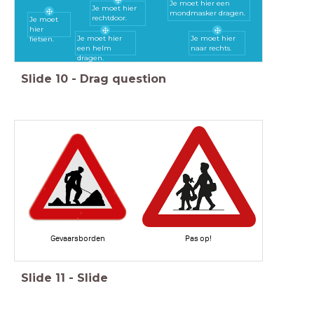
Je moet hier een
Je moet hier
mondmasker dragen.
rechtdoor.
Je moet
hier
Je moet hier
Je moet hier
fietsen.
een helm
naar rechts.
dragen.
Slide
10
-
Drag question
Gevaarsborden
Pas op!
Slide
11
-
Slide