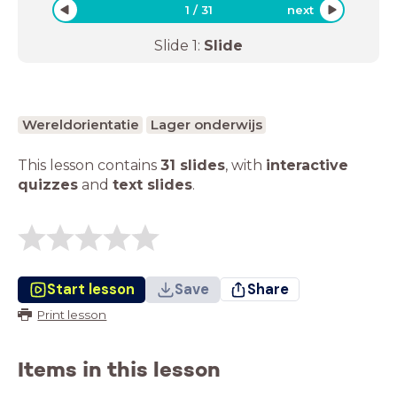
1
/
31
next
Slide
1
:
Slide
Wereldorientatie
Lager onderwijs
This lesson contains
31 slides
,
with
interactive
quizzes
and
text slides
.
Start lesson
Save
Share
Print lesson
Items in this lesson