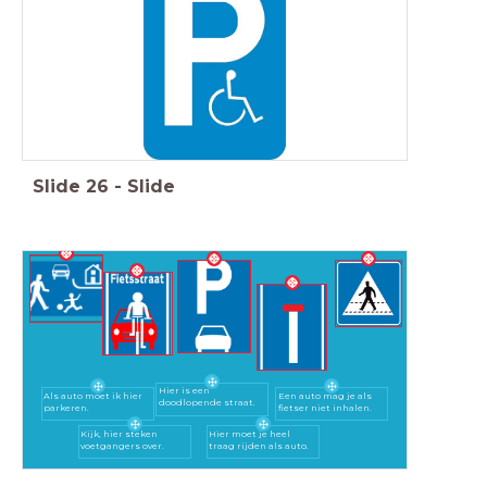
Slide
26
-
Slide
Hier is een
Als auto moet ik hier
Een auto mag je als
doodlopende straat.
parkeren.
fietser niet inhalen.
Kijk, hier steken
Hier moet je heel
voetgangers over.
traag rijden als auto.