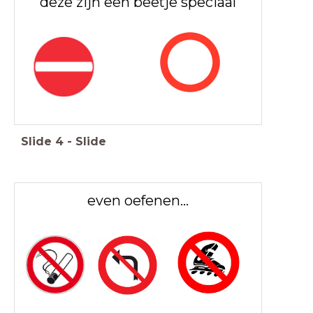
deze zijn een beetje speciaal
Slide
4
-
Slide
even oefenen...