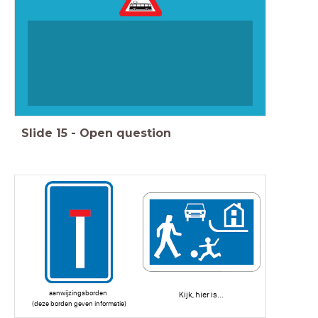
Slide
15
-
Open question
aanwijzingsborden
Kijk, hier is...
(deze borden geven informatie)