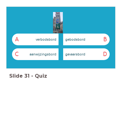
A
B
verbodsbord
gebodsbord
C
D
aanwijzingsbord
gevaarsbord
Slide
31
-
Quiz