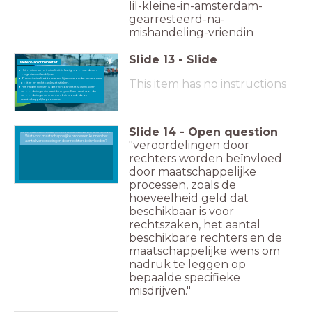
lil-kleine-in-amsterdam-
gearresteerd-na-
mishandeling-vriendin
Slide
13
-
Slide
Meten van criminaliteit
Het meten van criminaliteit is lastig, doordat daders
ongezien willen blijven.
Om criminaliteit te meten, kijken we onder andere naar
This item has no instructions
politie- en rechtbank statistieken.
Het nadeel hiervan is dat rechtbankstatistieken alleen
veroordelingen in kaart brengen. Daarnaast worden
veroordelingen en rechters beïnvloedt door
maatschappelijke processen.
Slide
14
-
Open question
Wat voor maatschappelijke processen kunnen het aantal veroordelingen door rechters beïnvloeden?
Wat voor maatschappelijke processen kunnen het
aantal veroordelingen door rechters beïnvloeden?
"veroordelingen door
rechters worden beïnvloed
door maatschappelijke
processen, zoals de
hoeveelheid geld dat
beschikbaar is voor
rechtszaken, het aantal
beschikbare rechters en de
maatschappelijke wens om
nadruk te leggen op
bepaalde specifieke
misdrijven."