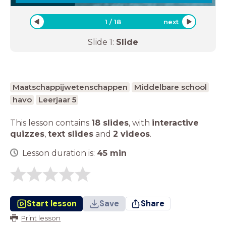
1
/
18
next
Slide
1
:
Slide
Maatschappijwetenschappen
Middelbare school
havo
Leerjaar 5
This lesson contains
18 slides
,
with
interactive
quizzes
,
text slides
and
2 videos
.
Lesson duration is:
45
min
Start lesson
Save
Share
Print lesson