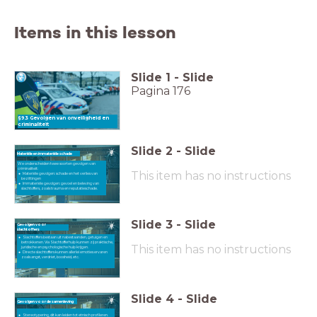
Items in this lesson
Slide
1
-
Slide
Pagina 176
§9.3 Gevolgen van onveiligheid en
criminaliteit
Slide
2
-
Slide
Materiële en immateriële schade
We onderscheiden twee soorten gevolgen van
criminaliteit:
This item has no instructions
Materiële gevolgen: schade en het verlies van
bezittingen
Immateriële gevolgen: gevoel en beleving van
slachtoffers, zoals trauma en reputatieschade.
Slide
3
-
Slide
Gevolgen voor
slachtoffers
Slachtoffers bestaan uit nabestaanden, getuigen en
betrokkenen. Via Slachtofferhulp kunnen zij praktische,
This item has no instructions
juridische en psychologische hulp krijgen.
Directe slachtoffers kunnen allerlei emoties ervaren
zoals angst, verdriet, boosheid, etc.
Slide
4
-
Slide
Gevolgen voor de samenleving
Stereotypering, dit kan leiden tot etnisch profileren.