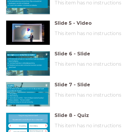
This item has no instructions
De samenleving ontwrichten. Bijvoorbeeld het
bedreigen van de rechtsstaat.
Foute rolmodellen: criminele socialisatie.
Slide
5
-
Video
This item has no instructions
Slide
6
-
Slide
Gevolgen voor verdachten en daders
Emotionele schade en reputatieschade bij (on)juiste
beschuldiging
This item has no instructions
Somberheid door vrijheidsbeperking
Relaties met sociale contacten kunnen worden
geschaad
Slide
7
-
Slide
Straffen
De straf die wordt opgelegd na een strafbaar feit heeft
verschillende doelen.
This item has no instructions
Vergelding
Afschrikking
Speciale preventie - "een ernstige waarschuwing"
Resocialisatie - "heropvoeden"
Bescherming van de samenleving
Slide
8
-
Quiz
"Oog om oog, tand om tand"
"Oog om oog, tand om tand"
Bij welk doel van straf hoort deze uitspraak?
Bij welk doel van straf hoort deze uitspraak?
This item has no instructions
A
B
Vergelding
Afschrikking
Bescherming van de
C
D
Speciale preventie