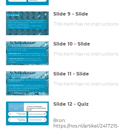
samenleving
Slide
9
-
Slide
Rol van de media
Media spelen een rol in onze beeldvorming over veiligheid.
This item has no instructions
Meervoudige berichten over een onderwerp, kunnen een
perceptie van onveiligheid creëren.
Beeldvorming kan invloed hebben op de kloof tussen
objectieve en subjectieve veiligheid.
Slide
10
-
Slide
Rol van de media
Er zijn verschillende hypothesen over de rol van de media in de
beeldvorming over criminaliteit:
This item has no instructions
Cultivatiehypothese
: het beeld van de werkelijkheid wordt
beïnvloedt als mensen veel over een onderwerp kijken of lezen.
Opinieleidershypothese
: mensen nemen normen,
waarden en gedragingen over van invloedrijke personen,
opinieleiders.
Slide
11
-
Slide
Rol van de media
Mediaframing hypothese
: mediamakers kiezen altijd voor een
bepaalde invalshoek
This item has no instructions
Selectiviteitshypothese
: het idee dat mensen graag nieuws
lezen of kijken dat hun mening bevestigt (selectieve keuze) en
uit berichten datgene oppikken dat aansluit bij hun
referentiekader (selectieve perceptie)
Slide
12
-
Quiz
Welke rol zou de media kunnen spelen in deze casus?
Welke rol zou de media
kunnen spelen in deze
casus?
Mediaframing
A
B
Selectiviteitshypothese
hypothese
Bron:
Opinieleiders
C
D
Cultivatiehypothese
hypothese
https://nos.nl/artikel/2417215-