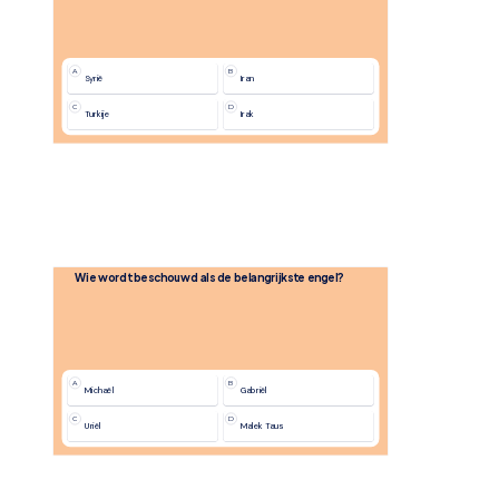
A
B
Syrië
Iran
C
D
Turkije
Irak
Wie wordt beschouwd als de belangrijkste engel?
A
B
Michaël
Gabriël
C
D
Uriël
Malek Taus