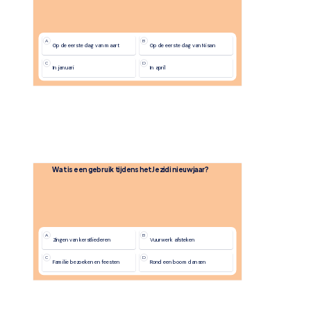
A
B
Op de eerste dag van maart
Op de eerste dag van Nisan
C
D
In januari
In april
Wat is een gebruik tijdens het Jezidi nieuwjaar?
A
B
Zingen van kerstliederen
Vuurwerk afsteken
C
D
Familie bezoeken en feesten
Rond een boom dansen