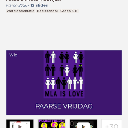
March 2026
-
12
slides
Wereldoriëntatie
Basisschool
Groep 5-8