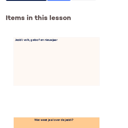
Items in this lesson
Jezidi: volk, geloof en nieuwjaar
Wat weet je al over de jezidi?