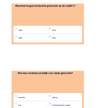
Wanneer begon de laatste genocide op de Jezidi's?
A
B
2010
2014
C
D
2016
2012
Wie was verantwoordelijk voor deze genocide?
A
B
Koerden
Turken
C
D
Iran
IS (Islamitische Staat)