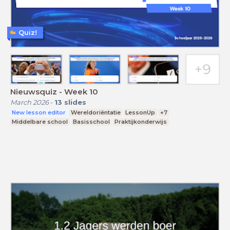
Quiz!
Nieuwsquiz - Week 10
March 2026
-
13
slides
New lesson editor
Wereldoriëntatie
LessonUp
+7
Middelbare school
Basisschool
Praktijkonderwijs