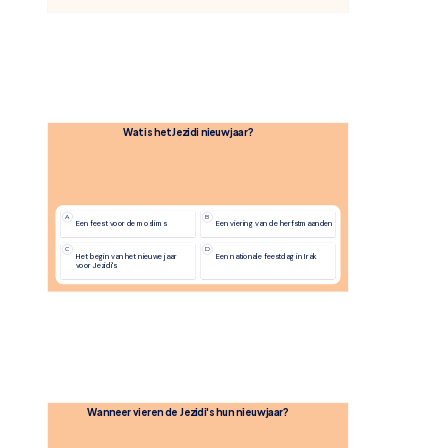
Wat is het Jezidi nieuwjaar?
A
B
Een feest voor de moslims
Een viering van de herfstmaanden
C
D
Het begin van het nieuwe jaar 
Een nationale feestdag in Irak
voor Jezidi's
Wanneer vieren de Jezidi's hun nieuwjaar?