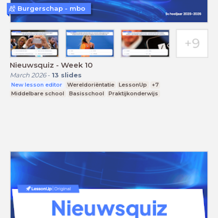
Burgerschap - mbo
Nieuwsquiz - Week 10
March 2026
-
13
slides
New lesson editor
Wereldoriëntatie
LessonUp
+7
Middelbare school
Basisschool
Praktijkonderwijs