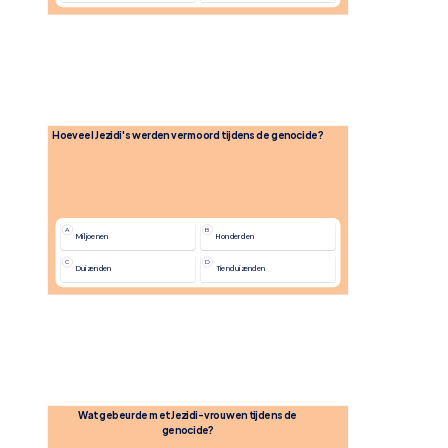
Hoeveel Jezidi's werden vermoord tijdens de genocide?
A
B
Miljoenen
Honderden
C
D
Duizenden
Tienduizenden
Wat gebeurde met Jezidi-vrouwen tijdens de 
genocide?