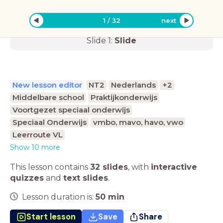
1
/
32
next
Slide
1
:
Slide
New lesson editor
NT2
Nederlands
+2
Middelbare school
Praktijkonderwijs
Voortgezet speciaal onderwijs
Speciaal Onderwijs
vmbo, mavo, havo, vwo
Leerroute VL
Show 10 more
This lesson contains
32 slides
,
with
interactive
quizzes
and
text slides
.
Lesson duration is:
50
min
Start lesson
Save
Share