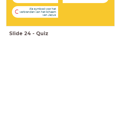
Als symbool voor het
C
verbranden van het lichaam
van Jezus
Slide
24
-
Quiz