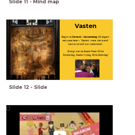
Slide
11
-
Mind map
Vasten
Begint na
Carnaval
>
Aswoensdag
(40 dagen):
askruisje halen > "Gedenk, mens, dat je stof
bent en tot stof zult wederkeren."
Eindigt met de Goede Week (Witte
Donderdag, Goede Vrijdag, Stille Zaterdag)
Slide
12
-
Slide
0