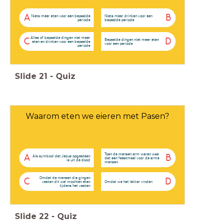
A
B
Niets meer eten voor een bepaalde
Niets meer drinken voor een
periode
bepaalde periode
Alles of bepaalde dingen niet meer
C
D
Bepaalde dingen niet meer eten
eten en drinken voor een bepaalde
voor een periode
periode
Slide
21
-
Quiz
Waarom eten we eieren met Pasen?
Toen de mensen arm waren was
A
B
Als symbool dat Jezus opgestaan
dat een feestmaal voor de arme
is uit de dood
mensen.
Omdat de mensen die gingen
C
D
vasten dit wel mochten eten
Omdat we het lekker vinden
tijdens het vasten
Slide
22
-
Quiz