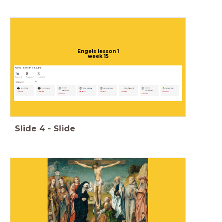
Engels lesson 1
week 15
Slide
4
-
Slide