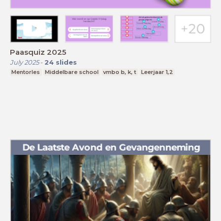
Paasquiz 2025
July 2025
-
24
slides
Mentorles
Middelbare school
vmbo b, k, t
Leerjaar 1,2