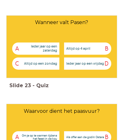
Wanneer valt Pasen?
Ieder jaar op een
A
B
Altijd op 4 april
zaterdag
C
D
Altijd op een zondag
Ieder jaar op een vrijdag
Slide
23
-
Quiz
Waarvoor dient het paasvuur?
Om je op te warmen tijdens
A
B
Als offer aan de godin Ostara
het feest in de kou