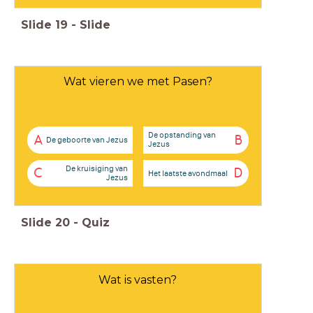
Slide
19
-
Slide
Wat vieren we met Pasen?
De opstanding van
A
B
De geboorte van Jezus
Jezus
De kruisiging van
C
D
Het laatste avondmaal
Jezus
Slide
20
-
Quiz
Wat is vasten?