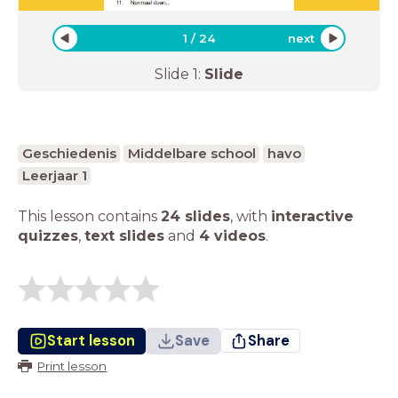
1
/
24
next
Slide
1
:
Slide
Geschiedenis
Middelbare school
havo
Leerjaar 1
This lesson contains
24 slides
,
with
interactive
quizzes
,
text slides
and
4 videos
.
Start lesson
Save
Share
Print lesson