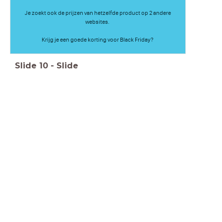
Je zoekt ook de prijzen van hetzelfde product op 2 andere
websites.
Krijg je een goede korting voor Black Friday?
Slide
10
-
Slide