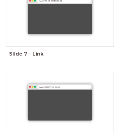
www.test-aankoop.be
Slide
7
-
Link
www.nieuwsblad.be