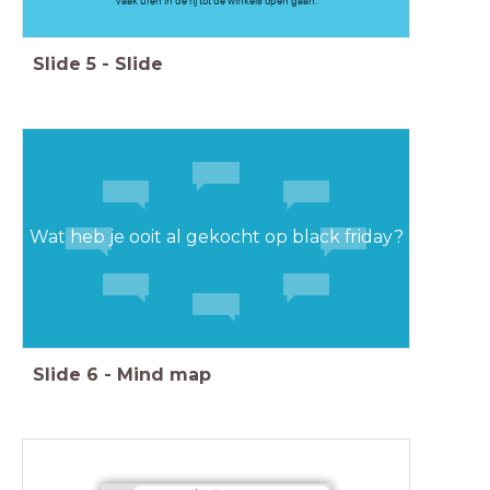
vaak uren in de rij tot de winkels open gaan.
Slide
5
-
Slide
Wat heb je ooit al gekocht op black friday?
Slide
6
-
Mind map