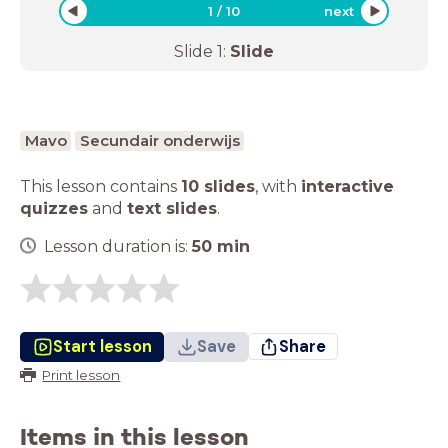
1
/
10
next
Slide
1
:
Slide
Mavo
Secundair onderwijs
This lesson contains
10 slides
,
with
interactive
quizzes
and
text slides
.
Lesson duration is:
50
min
Start lesson
Save
Share
Print lesson
Items in this lesson