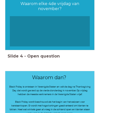
Waarom elke 4de vrijdag van
november?
Slide
4
-
Open question
Waarom dan?
Black Friday is ontstaan in Verenigde Staten en valt de dag na Thanksgiving
Day, dat wordt gevierd op de vierde donderdag in november. Op vrijdag
hebben de meeste werknemers in de Verenigde Staten vrijaf.
Black Friday wordt beschouwd als het begin van het seizoen voor
kerstaankopen. Er wordt met hoge kortingen geadverteerd om klanten te
lokken. Heel wat winkels gaan al vroeg in de ochtend open en klanten staan