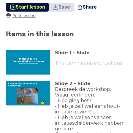
Start lesson
Save
Share
Print lesson
Items in this lesson
Slide
1
-
Slide
Make it mine
Decoratief schilderen
This item has no instructions
4. Digitale voorbereidingsles
Slide
2
-
Slide
1. Workshop hout-imitatie
schilderen
Bespreek de workshop.
Vraag leerlingen:
- Hoe ging het?
- Heb je zelf wel eens hout-
imitatie gezien?
- Heb je wel eens ander
imitatieschilderwerk hebben
gezien?