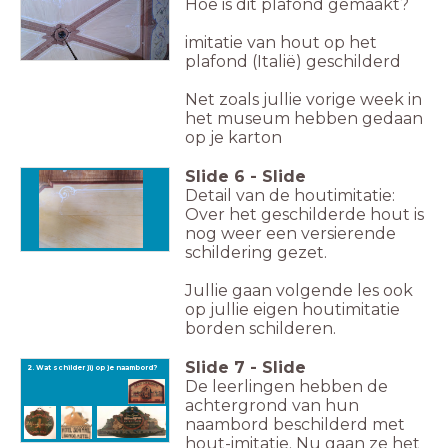
Hoe is dit plafond gemaakt?
imitatie van hout op het
plafond (Italië) geschilderd
Net zoals jullie vorige week in
het museum hebben gedaan
op je karton
Slide
6
-
Slide
Detail van de houtimitatie:
Over het geschilderde hout is
nog weer een versierende
schildering gezet.
Jullie gaan volgende les ook
op jullie eigen houtimitatie
borden schilderen.
Slide
7
-
Slide
2. Wat schilder jij op je naambord?
De leerlingen hebben de
achtergrond van hun
naambord beschilderd met
hout-imitatie. Nu gaan ze het