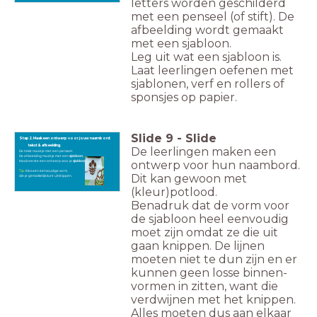
letters worden geschilderd
met een penseel (of stift). De
afbeelding wordt gemaakt
met een sjabloon.
Leg uit wat een sjabloon is.
Laat leerlingen oefenen met
sjablonen, verf en rollers of
sponsjes op papier.
Slide
9
-
Slide
Stap 2. Maak een ontwerp voor jouw naambord:
tekst & afbeelding.
De leerlingen maken een
De tekst maak je met een penseel.
De afbeelding maak je met een
sjabloon.
Maak eerste een ontwerp voor je
sjabloon.
ontwerp voor hun naambord.
Tip:
Kies een eenvoudige vorm,
Dit kan gewoon met
die je gemakkelijk kunt uitknippen.
(kleur)potlood.
Benadruk dat de vorm voor
de sjabloon heel eenvoudig
moet zijn omdat ze die uit
gaan knippen. De lijnen
moeten niet te dun zijn en er
kunnen geen losse binnen-
vormen in zitten, want die
verdwijnen met het knippen.
Alles moeten dus aan elkaar