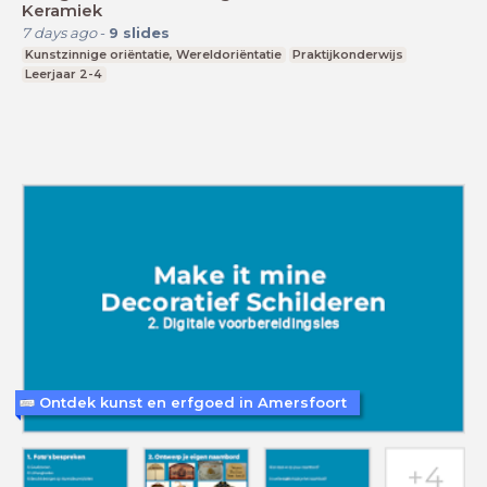
Keramiek
7 days ago
-
9
slides
Kunstzinnige oriëntatie, Wereldoriëntatie
Praktijkonderwijs
Leerjaar 2-4
Ontdek kunst en erfgoed in Amersfoort