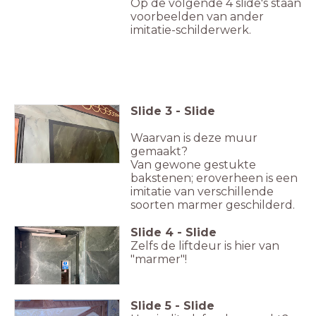
Op de volgende 4 slide's staan
voorbeelden van ander
imitatie-schilderwerk.
Slide
3
-
Slide
Waarvan is deze muur
gemaakt?
Van gewone gestukte
bakstenen; eroverheen is een
imitatie van verschillende
soorten marmer geschilderd.
Slide
4
-
Slide
Zelfs de liftdeur is hier van
"marmer"!
Slide
5
-
Slide