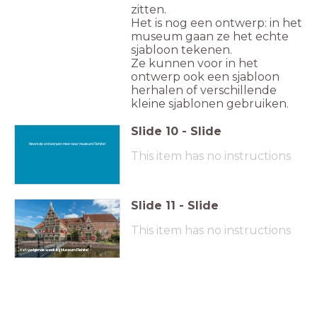
zitten.
Het is nog een ontwerp: in het
museum gaan ze het echte
sjabloon tekenen.
Ze kunnen voor in het
ontwerp ook een sjabloon
herhalen of verschillende
kleine sjablonen gebruiken.
Slide
10
-
Slide
Neem de ontwerpen mee naar museum Flehite!
This item has no instructions
Slide
11
-
Slide
This item has no instructions
... tot volgende week bij Museum Flehite!