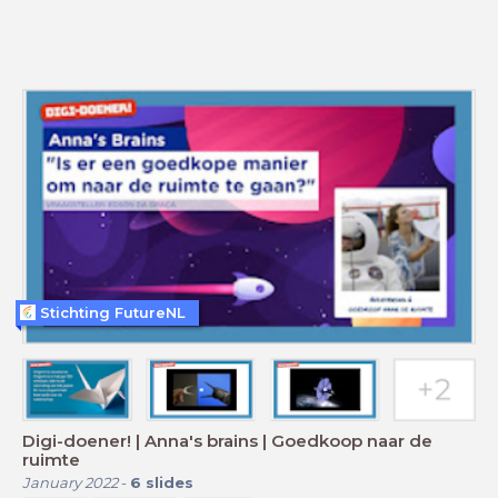
Stichting FutureNL
Digi-doener! | Anna's brains | Goedkoop naar de
ruimte
January 2022
-
6
slides