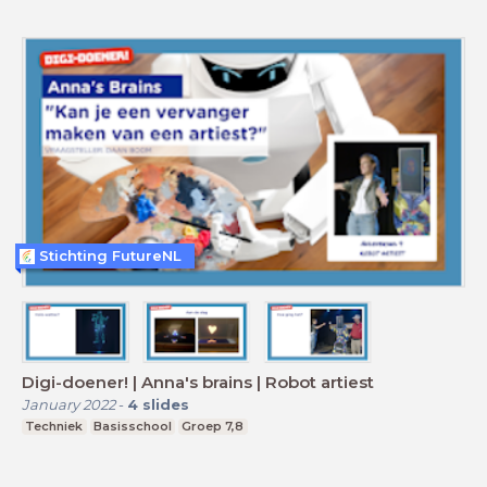
Stichting FutureNL
Digi-doener! | Anna's brains | Robot artiest
January 2022
-
4
slides
Techniek
Basisschool
Groep 7,8