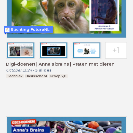
Stichting FutureNL
Digi-doener! | Anna's brains | Praten met dieren
October 2024
-
5
slides
Techniek
Basisschool
Groep 7,8