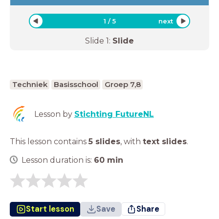
1
/
5
next
Slide
1
:
Slide
Techniek
Basisschool
Groep 7,8
Lesson by
Stichting FutureNL
This lesson contains
5 slides
,
with
text slides
.
Lesson duration is:
60
min
Start lesson
Save
Share