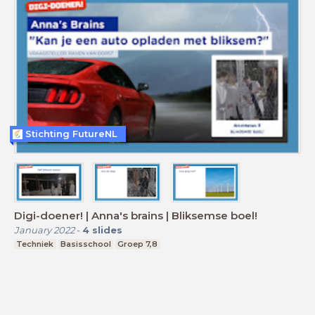
Stichting FutureNL
Digi-doener! | Anna's brains | Bliksemse boel!
January 2022
-
4
slides
Techniek
Basisschool
Groep 7,8