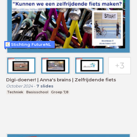
Stichting FutureNL
Digi-doener! | Anna's brains | Zelfrijdende fiets
October 2024
-
7
slides
Techniek
Basisschool
Groep 7,8