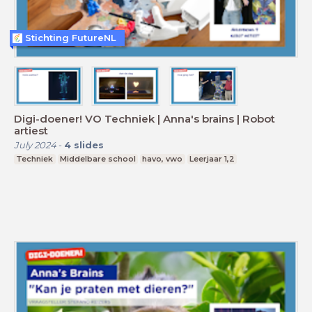
Stichting FutureNL
Digi-doener! VO Techniek | Anna's brains | Robot
artiest
July 2024
-
4
slides
Techniek
Middelbare school
havo, vwo
Leerjaar 1,2