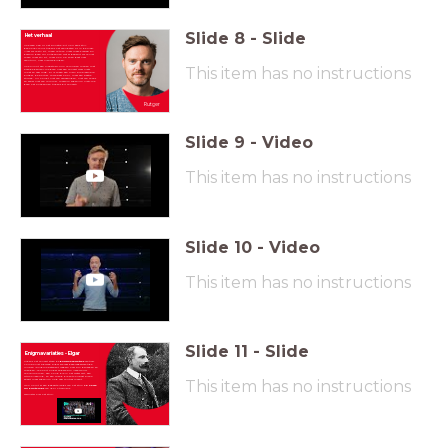
Slide
8
-
Slide
Het verhaal
Hoe vaak heb jij het zinnetje ‘Zit nou eens stil!’
gehoord? Thuis
tijdens het avondeten of in de klas?
Maar als je stil zit, maak je toch niets mee? Precies! En
daarom gaan
wij ontdekken wat er gebeurt als je niet
alleen maar stil zit, maar ook op zoek gaat naar
avontuur, naar nieuwe dingen.
This item has no instructions
Hoe
klinkt een klapstoel? Kun je muziek maken met
slaande deuren? We gaan naar een concert
waar niets
moet
en veel mag. Er is alleen een klein probleempje:
Rutger, de portier. Toffe peer hoor, maar een beetje
stijfjes… Hij houdt niet van
verrassingen, niet van chaos
en zeker niet van rommel. Waarom eigenlijk niet? We
gaan het ontdekken tijdens dit concert!
Rutger
Foto: Paul
Tolenaar
Slide
9
-
Video
This item has no instructions
Slide
10
-
Video
This item has no instructions
Slide
11
-
Slide
Enigmavariaties - Elgar
Tijdens het concert staan de
Enigmavariaties
centraal.
Componist Edward Elgar schreef deze raadselachtige
muziek (Enigma betekent raadsel) over zijn geliefden en
vrienden. Je hoort onder andere zijn lieve vrouw
voorbijkomen, een hond die in het water valt, een
altvioolleerling, en een vriend die enthousiast piano
This item has no instructions
speelt maar eigenlijk nog veel foutjes maakt.
Ook komt er een gedeelte langs van het stuk
Le Sacre
du Printemps
van Igor Stravinsky.
Beluister hier het stuk: