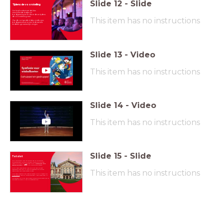
Slide
12
-
Slide
Tijdens de voorstelling
Uw kind oefent met de klas
verschillende liedjes en
bodypercussie en doet deze tijdens
de voorstelling mee.
This item has no instructions
Op de volgende slides vindt u een
bodypercussie en een lied wat alle
kinderen gezamenlijk zingen.
Slide
13
-
Video
This item has no instructions
Slide
14
-
Video
This item has no instructions
Slide
15
-
Slide
Tot slot
Ook benieuwd naar het andere lied en de andere
bodypercussie die de kinderen tijdens dit project
leren?
Klik dan op
deze
pagina op '
Symfonie voor
wiebelkonten - les 4
' om alles te beluisteren.
Wilt u een keer samen met uw kind een concert
This item has no instructions
bezoeken? Dat kan!
In Het Concertgebouw vinden
regelmatig familieconcerten plaats.
Voor een overzicht van deze concerten kunt u terecht op
onze website
. Typ bij 'zoekopdracht' 'familieconcert' in.
We wensen uw kind veel plezier tijdens de voorstelling en
wie weet tot ziens in Het Concertgebouw!