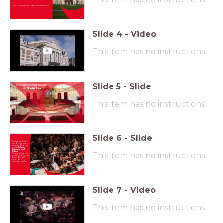
Benieuwd naar alle lessen die uw kind in de klas
krijgt ter voorbereiding op de voorstelling? Of wilt u
samen met uw kind het materiaal oefenen?
De lessen zijn
hier
te vinden en in te kijken
Slide
4
-
Video
This item has no instructions
Slide
5
-
Slide
Het concert vindt plaats in
de
Grote Zaal
This item has no instructions
Slide
6
-
Slide
Dit project is tot
stand gekomen in
samenwerking met
het
Nederlands
Philharmonisch
Orkest
.
This item has no instructions
Dit professionele
symfonieorkest uit
Amsterdam zal
voor de
leerlingen spelen.
Slide
7
-
Video
This item has no instructions