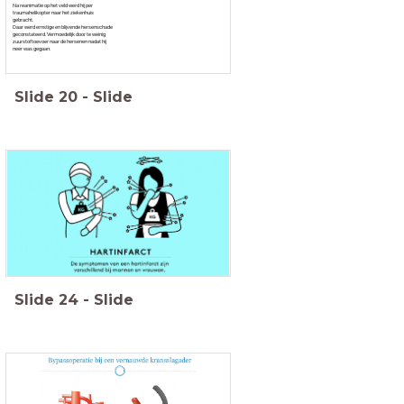
Na reanimatie op het veld werd hij per
traumahelikopter naar het ziekenhuis
gebracht.
Daar werd ernstige en blijvende hersenschade
geconstateerd. Vermoedelijk door te weinig
zuurstoftoevoer naar de hersenen nadat hij
neer was gegaan.
Slide
20
-
Slide
Slide
24
-
Slide