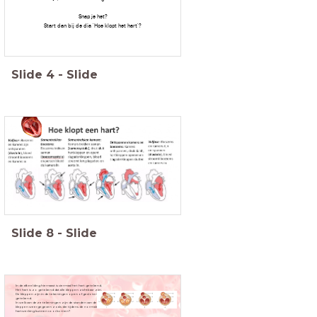
Snap je het?
Start dan bij de dia 'Hoe klopt het hart'?
Slide
4
-
Slide
Slide
8
-
Slide
In de afbeelding hiernaast is viermaal het hart getekend.
Het hart is zo getekend dat alle kleppen zichtbaar zijn.
De kleppen zijn in de tekeningen open of gesloten
getekend.
In welk van deze tekeningen zijn de standen van de
kleppen weergegeven zoals die tijdens de normale
hartwerking kunnen voorkomen?