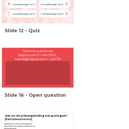
A
B
In de tekeningen 1 en 2
In de tekeningen 1 en 3
C
D
In de tekeningen 2 en 3
In de tekeningen 2 en 4
Slide
12
-
Quiz
Hartminuutvolume
slagvolume in rust=70mL
hartslagfrequentie in rust=70
HMV=.....
Slide
16
-
Open question
Wat als de prikkelgeleiding niet goed gaat?
(hartritmestoornis)
Abdelhak Nouri zakte op zaterdag 8 juli in
elkaar tijdens een wedstrijd van Ajax door een
hartritmestoornis.