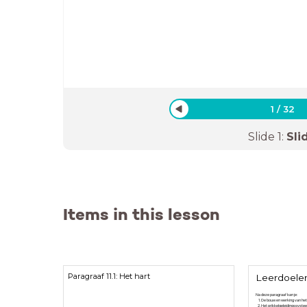
1
/
32
Slide
1
:
Sli
Items in this lesson
Paragraaf 11.1: Het hart
Leerdoelen 
Na deze paragraaf kan je:
De bouw en werking van het h
Het prikkelgeleidingssystee