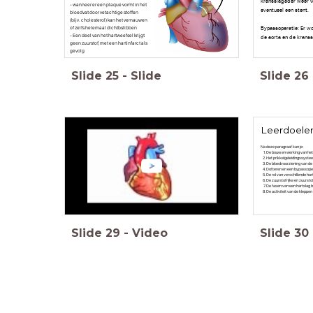
kransslagader weer wi
- wanneer er een plaque vormt in het
eventueel een stent.
bloedvat door vetachtige stoffen
(bijv. cholesterol) kan het vernauwen
Bypassoperatie: Er w
of zelfs helemaal dichtbslibben
- Een deel van het hartweefsel krijgt
de aorta en de kranss
geen zuurstof, met een hartinfarct als
gevolg
Slide
25
-
Slide
Slide
26
Leerdoelen 
Na deze paragraaf kan je:
De bouw en werking van het h
Het prikkelgeleidingssystee
De bloedvoorziening van de 
Dotteren en een bypassopera
De rol van verschillende ha
De zuurstofrijke en zuurst
De fasen van een hartslag b
De activiteit van de kleppen 
Slide
29
-
Video
Slide
30