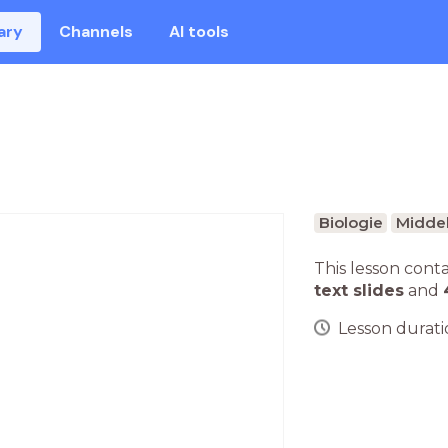
ary
Channels
AI tools
Biologie
Middel
This lesson cont
text slides
and
Lesson duratio