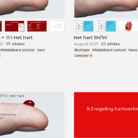
 + 11.1 Het hart
Het hart 5H/5V
22
-
17
slides
August 2021
-
21
slides
Middelbare school
vwo
Biologie
Middelbare school
havo
5
Leerjaar 5