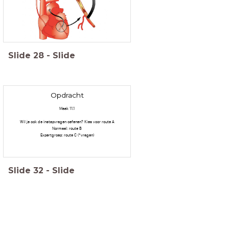
Slide
28
-
Slide
Opdracht
Maak 11.1
Wil je ook de instapvragen oefenen? Kies voor route A
Normaal: route B
Expertgroep: route C (*vragen)
Slide
32
-
Slide