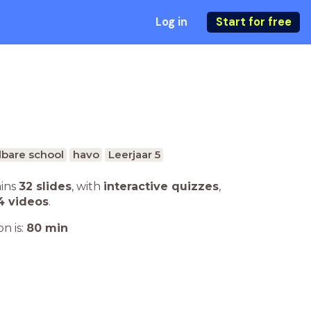
Log in
Start for free
bare school
havo
Leerjaar 5
ains
32 slides
,
with
interactive quizzes
,
4 videos
.
n is:
80
min