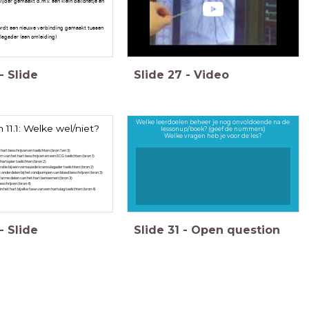
jder gemaakt d.m.v. een klein ballonetje en
ordt een nieuwe verbinding gemaakt tussen
lagader (een omleiding)
-
Slide
Slide
27
-
Video
Welke leerdoelen beheer je nog onvoldoende na de
11.1: Welke wel/niet?
lessonup/boek? (geef de nummers)
Welke vragen heb je voor de les?
art beschrijven en toelichten (bron 1 en 3)
m van het hart beschrijven en een ECG toelichten (bron 1)
hartspier toelichten (bron 2)
tie bij een vernauwde kransslagader toelichten (bron 2)
rt onderdelen bij het rondpompen van bloed beschrijven (bron 3)
ofarme delen van het hart benoemen (bron 3)
eschrijven (bron 4)
in het hart bij elke fase van een hartslag toelichten (bron 4)
-
Slide
Slide
31
-
Open question