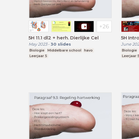
5H 11.1 dl2 + herh. Dierlijke Cel
5H Intro
May 2023
-
30
slides
June 20
Biologie
Middelbare school
havo
Biologie
Leerjaar 5
Leerjaar 