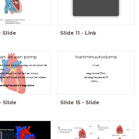
-
Slide
Slide
11
-
Link
art als een pomp
Hartminuutvolume
eid bloed die bij elke slag van de kamer het
In rust
mpt.
antal slagen van het hart per minuut.
slagvolume=70mL
eveelheid bloed die per minuut het lichaam
hartslagfrequentie=70
HMV=.....
artslagfrequentie X slagvolume
-
Slide
Slide
15
-
Slide