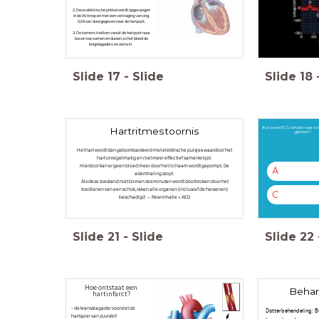
2. Deze elektrische prikkel wordt opgevangen
in de AV-knop en met een vertraging van ong.
0,04 sec doorgegeven naar de hartpunt.
3. De kamers trekken vanuit de hartpunt naar
boven toe samen en duwen zo het bloed de
longslagaders en aorta in.
Slide
17
-
Slide
Slide
18
Kun je een ECG vertalen naar wat 
Hartritmestoornis
gebeurt?
Het hart wordt dan gebombardeerd met elektrische pulsjes waardoor het
hart onregelmatig en niet meer effectief samenknijpt.
Hierdoor kan er geen bloed meer door het lichaam wordt gepompt. De
A
ademhaling stopt.
Als deze toestand niet binnen zes minuten wordt doorbroken door het
toedienen van een schok, raken alle organen (inclusief de hersenen)
C
beschadigd → Reanimatie + AED
Slide
21
-
Slide
Slide
22
Hoe ontstaat een
Beha
hartinfarct?
- de kransslagader voorziet de
Dotterbehandeling: B
hartspier van zuurstof