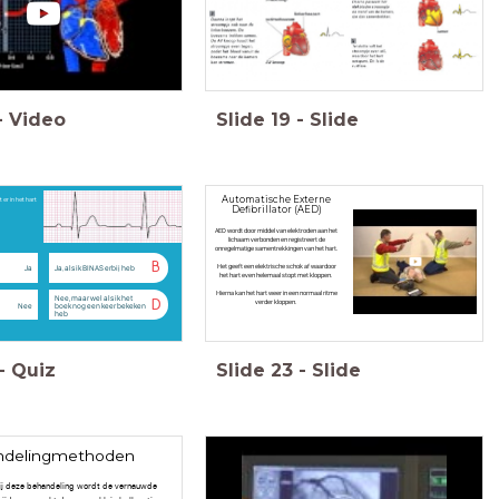
-
Video
Slide
19
-
Slide
Automatische Externe
er in het hart
Defibrillator (AED)
AED wordt door middel van elektroden aan het
lichaam verbonden en registreert de
onregelmatige samentrekkingen van het hart.
B
Het geeft een elektrische schok af waardoor
Ja
Ja, als ik BINAS erbij heb
het hart even helemaal stopt met kloppen.
Hierna kan het hart weer in een normaal ritme
Nee, maar wel als ik het
D
verder kloppen.
Nee
boek nog een keer bekeken
heb
-
Quiz
Slide
23
-
Slide
ndelingmethoden
ij deze behandeling wordt de vernauwde