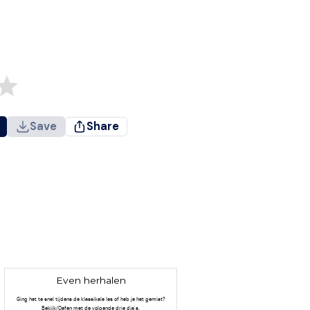
Save
Share
Even herhalen
Ging het te snel tijdens de klassikale les of heb je het gemist?
Bekijk/Oefen met de volgende drie dia's.