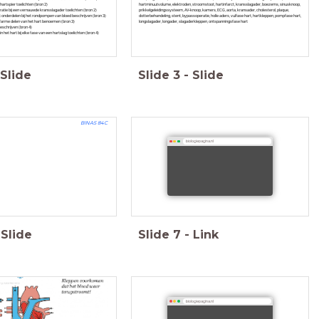
hartspier toelichten (bron 2)
hartminuutvolume, elektroden, stroomstoot, hartinfarct, kransslagader, boezems, sinusknoop,
tie bij een vernauwde kransslagader toelichten (bron 2)
prikkelgeleidingssysteem, AV-knoop, kamers, ECG, aorta, kransader, cholesterol, plaque,
rt onderdelen bij het rondpompen van bloed beschrijven (bron 3)
dotterbehandeling, stent, bypassoperatie, holle aders, vulfase hart, hartkleppen, pompfase hart,
ofarme delen van het hart benoemen (bron 3)
longslagader, longader, slagaderkleppen, ontspanningsfase hart
eschrijven (bron 4)
in het hart bij elke fase van een hartslag toelichten (bron 4)
Slide
Slide
3
-
Slide
BINAS 84C
biologiepagina.nl
Slide
Slide
7
-
Link
biologiepagina.nl