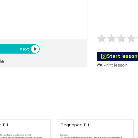
next
Start lesson
de
Print lesson
11.1
Begrippen 11.1
art beschrijven en toelichten (bron 1 en 3)
Begrippen:
m van het hart beschrijven en een ECG toelichten (bron 1)
hart, slagvolume, linker- en rechterharthelft, zuurstofrijk en -arm, hartslagfrequentie,