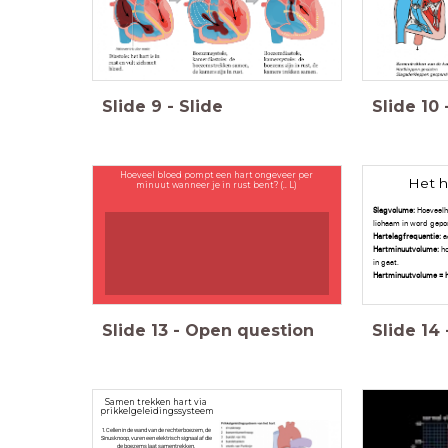
Slide
9
-
Slide
Slide
10
Hoeveel bloed pompt een hart ongeveer per
Het h
minuut wanneer je in rust bent? (.. L)
Slagvolume:
Hoeveelh
lichaam in word gepo
Hartslagfrequentie:
a
Hartminuutvolume:
ho
in gaat.
Hartminuutvolume = h
Slide
13
-
Open question
Slide
14
Samen trekken hart via
prikkelgeleidingssysteem
1. Cellen in de wand van de rechterboezem, de
Sinusknoop, vuren een elektrisch signaal af die
de boezems laat samentrekken.