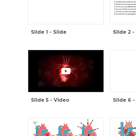
De bloedvoorziening van de 
Dotteren en een bypassopera
De rol van verschillende ha
De zuurstofrijke en zuurst
De fasen van een hartslag b
De activiteit van de kleppen 
Slide
1
-
Slide
Slide
2
-
Slide
5
-
Video
Slide
6
-