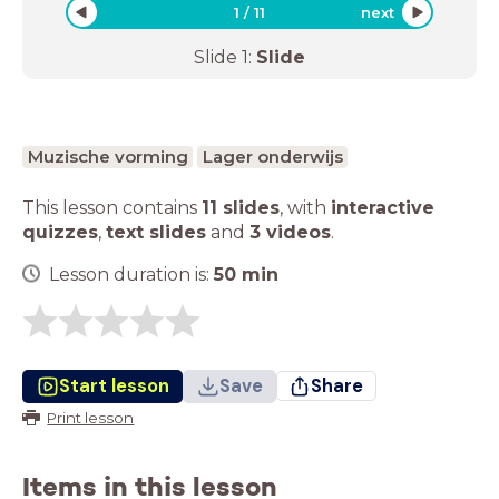
1
/
11
next
Slide
1
:
Slide
Muzische vorming
Lager onderwijs
This lesson contains
11 slides
,
with
interactive
quizzes
,
text slides
and
3 videos
.
Lesson duration is:
50
min
Start lesson
Save
Share
Print lesson
Items in this lesson