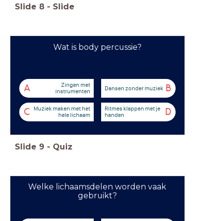
Slide
8
-
Slide
Wat is body percussie?
Zingen met
A
B
Dansen zonder muziek
instrumenten
Muziek maken met het
Ritmes klappen met je
C
D
hele lichaam
handen
Slide
9
-
Quiz
Welke lichaamsdelen worden vaak
gebruikt?