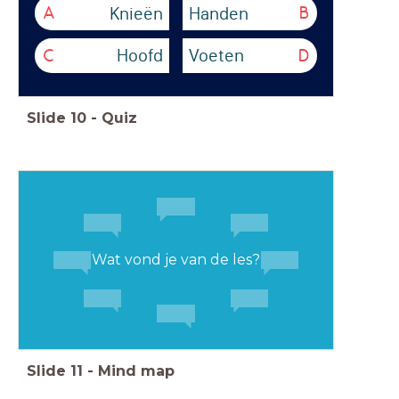
Knieën
Handen
A
B
Hoofd
Voeten
C
D
Slide
10
-
Quiz
Wat vond je van de les?
Slide
11
-
Mind map