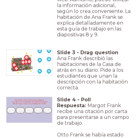
la información adicional,
según lo crea conveniente. La
habitación de Ana Frank se
explica detalladamente en
esta guía de trabajo en las
diapositivas 8 y 9.
Slide
3
-
Drag question
Ana Frank describió las
habitaciones de la Casa de
atrás en su diario. Pide a los
estudiantes que unan la
descripción con la habitación
correcta.
Slide
4
-
Poll
El 6 de julio de 1942, Ana Frank y su familia se
escondieron en el inmueble de la calle Prinsengracht
Respuesta:
Margot Frank
263. ¿Por qué ocurrió esto exactamente ese día?
Llegan a oídos 
La empresa de 
Margot Frank 
de la familia 
Los nazis 
No les fue 
Otto Frank está 
recibe una 
Frank cada vez 
introducen cada 
recibe una citación por carta
posible emigrar a 
en ese sitio. El 
citación por carta 
más rumores 
más más leyes y 
Estados Unidos, 
inmueble posee 
para presentarse a 
sobre las malas 
regulaciones que 
Canadá o Suiza.
una casa trasera sin 
un campo de 
condiciones en 
dificultan la vida 
usar.
trabajo.
los campos de 
de los judíos.
trabajo.
para presentarse a un campo
de trabajo.
Otto Frank se había estado