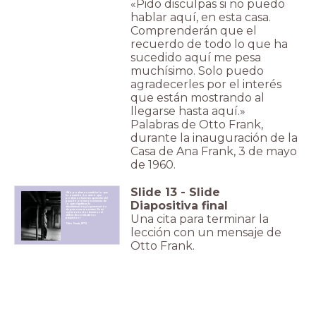
«Pido disculpas si no puedo
hablar aquí, en esta casa.
Comprenderán que el
recuerdo de todo lo que ha
sucedido aquí me pesa
muchísimo. Solo puedo
agradecerles por el interés
que están mostrando al
llegarse hasta aquí.»
Palabras de Otto Frank,
durante la inauguración de la
Casa de Ana Frank, 3 de mayo
de 1960.
Slide
13
-
Slide
«No podemos cambiar lo que
ha ocurrido. Lo único que
podemos hacer es aprender del
Diapositiva final
pasado y tomar conciencia de
lo que significan la
discriminación y la persecución
de personas inocentes. En mi
opinión todos tenemos el
Una cita para terminar la
deber de combatir los
prejuicios.»
Otto Frank, 1970.
lección con un mensaje de
Otto Frank.