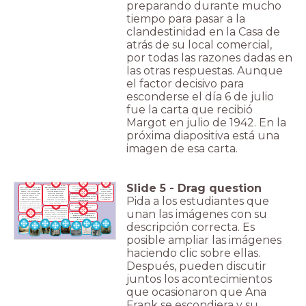
preparando durante mucho
tiempo para pasar a la
clandestinidad en la Casa de
atrás de su local comercial,
por todas las razones dadas en
las otras respuestas. Aunque
el factor decisivo para
esconderse el día 6 de julio
fue la carta que recibió
Margot en julio de 1942. En la
próxima diapositiva está una
imagen de esa carta.
Slide
5
-
Drag question
<u>A partir del 15 de
El <u>3 de
La familia Van Pels se muda
<u>A partir de julio de
septiembre de 1941</u>,
junio de
a la Casa de atrás el <u>13 de
1941</u>, en los Países
los lugares públicos
1945</u>, Otto
julio de 1942</u>.
Bajos, los primeros
(clubes deportivos,
Frank es el
judíos comienzan a ser
piscinas, parques,
único de los 8
El <u>16 de noviembre de
citados para ir a un
zoológicos) están
Pida a los estudiantes que
escondidos
1942</u>, Fritz Pfeffer fue el
campo de trabajo.
«prohibidos para
que regresa a
último que se oculta en la
Margot también recibe
judíos». Ya no se le
Ámsterdam.
Casa de atrás.
una carta con esa citación
permite a Margot asistir al
en julio de 1942, por
club de remo.
En <u>1942</u> se coloca la
lo cual la familia Frank
estantería giratoria.
decide esconderse antes
Los niños judíos,<u> a
unan las imágenes con su
de lo previsto.
partir del 1 de septiembre
de 1941</u>, únicamente
Las personas escondidas son
pueden recibir educación
descubiertas, arrestadas y
El <u>6 de julio de
de docentes judíos en
encarceladas el <u>4 de agosto
1942</u>, la familia
escuelas judías separadas.
de 1944</u>.
Frank se esconde.
descripción correcta. Es
posible ampliar las imágenes
haciendo clic sobre ellas.
Después, pueden discutir
juntos los acontecimientos
que ocasionaron que Ana
Frank se escondiera y su