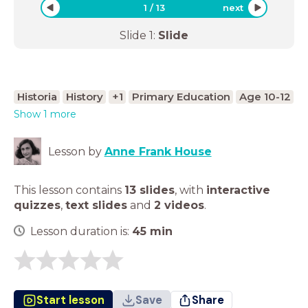
1
/
13
next
Slide
1
:
Slide
Historia
History
+1
Primary Education
Age 10-12
Show 1 more
Lesson by
Anne Frank House
This lesson contains
13 slides
,
with
interactive
quizzes
,
text slides
and
2 videos
.
Lesson duration is:
45
min
Start lesson
Save
Share