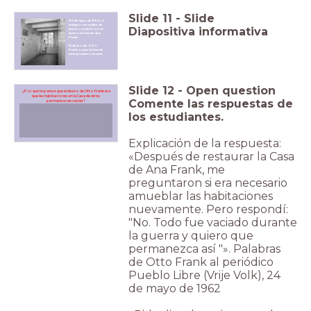
Slide
11
-
Slide
El 3 de mayo de 1960, el
antiguo escondite de
Diapositiva informativa
Ana se convirtió en un
museo: la Casa de Ana
Frank.
El deseo de Otto
Frank es que la Casa de
atrás permanezca vacía.
Slide
12
-
Open question
¿Por qué te parece que el deseo de Otto Frank era
que las habitaciones en la Casa de atrás
Comente las respuestas de
permanezcan vacías?
los estudiantes.
Explicación de la respuesta:
«Después de restaurar la Casa
de Ana Frank, me
preguntaron si era necesario
amueblar las habitaciones
nuevamente. Pero respondí:
"No. Todo fue vaciado durante
la guerra y quiero que
permanezca así "». Palabras
de Otto Frank al periódico
Pueblo Libre (Vrije Volk), 24
de mayo de 1962