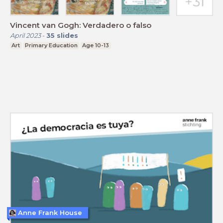
Vincent van Gogh: Verdadero o falso
April 2023
-
35
slides
Art
Primary Education
Age 10-13
Anne Frank House