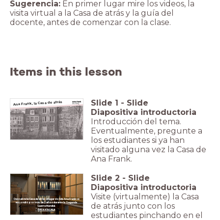
Sugerencia:
En primer lugar mire los videos, la
visita virtual a la Casa de atrás y la guía del
Items in this lesson
Slide
1
-
Slide
Ana Frank, la Casa de atrás
Diapositiva introductoria
Introducción del tema.
Eventualmente, pregunte a
los estudiantes si ya han
visitado alguna vez la Casa de
Ana Frank.
Slide
2
-
Slide
Diapositiva introductoria
Visite (virtualmente) la Casa
Descubre la Casa de atrás: el lugar donde Ana Frank se
escondió por más de 2 años durante la Segunda
de atrás junto con los
Guerra Mundial.
Entra a la casa
estudiantes pinchando en el