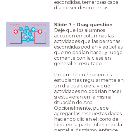
escondidas, temerosas cada
día de ser descubiertas.
Slide
7
-
Drag question
Diariamente, las personas escondidas tenían muchísimo temor a ser
descubiertas. ¿Qué podían hacer durante el día en la Casa de atrás?
Deje que los alumnos
leer
gritar
escuchar la radio
SÍ
NO
estudiar
agrupen en columnas las
jugar afuera
hacer ejercicio
escribir
actividades que las personas
tirar de la cadena del retrete
escondidas podían y aquellas
que no podían hacer y luego
comente con la clase en
general el resultado.
Pregunte qué hacen los
estudiantes regularmente en
un día cualquiera y qué
actividades no podrían hacer
si estuvieran en la misma
situación de Ana.
Opcionalmente, puede
agregar las respuestas dadas
haciendo clic en el icono de
lápiz en la parte inferior de la
pantalla. Asimismo, enfatice