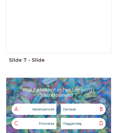
Slide
7
-
Slide
Wat betekent in het Limburgs
'Vasteloavend'?
A
B
Vastenperiode
Carnaval
C
D
Polonaise
Vlaggendag