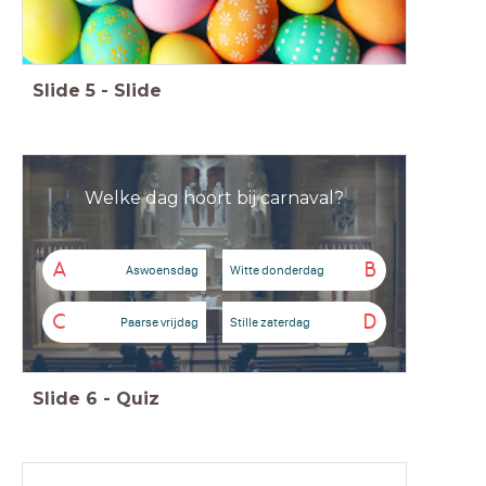
Slide
5
-
Slide
Welke dag hoort bij carnaval?
A
B
Aswoensdag
Witte donderdag
C
D
Paarse vrijdag
Stille zaterdag
Slide
6
-
Quiz