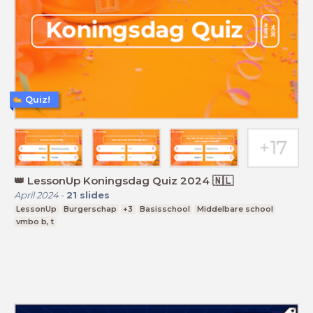
Quiz!
👑 LessonUp Koningsdag Quiz 2024 🇳🇱
April 2024
-
21
slides
LessonUp
Burgerschap
+3
Basisschool
Middelbare school
vmbo b, t