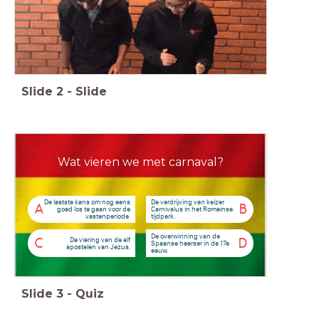
Slide
2
-
Slide
Wat vieren we met carnaval?
De laatste kans om nog eens
De verdrijving van keizer
A
B
goed los te gaan voor de
Carnivalus in het Romeinse
vastenperiode.
tijdperk.
De overwinning van de
De viering van de elf
C
D
Spaanse heerser in de 17e
apostelen van Jezus.
eeuw.
Slide
3
-
Quiz