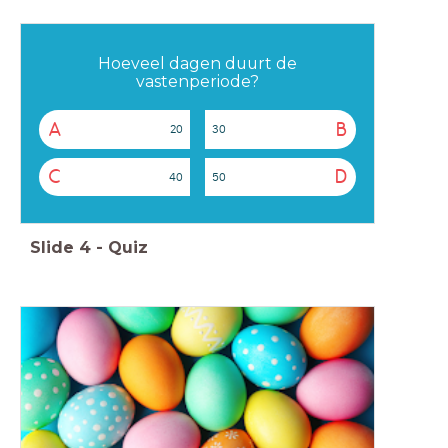
Hoeveel dagen duurt de
vastenperiode?
A
B
20
30
C
D
40
50
Slide
4
-
Quiz