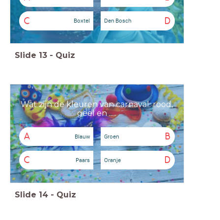
C
D
Boxtel
Den Bosch
Slide
13
-
Quiz
Wat zijn de kleuren van carnaval: rood,
geel en .....
A
B
Blauw
Groen
C
D
Paars
Oranje
Slide
14
-
Quiz