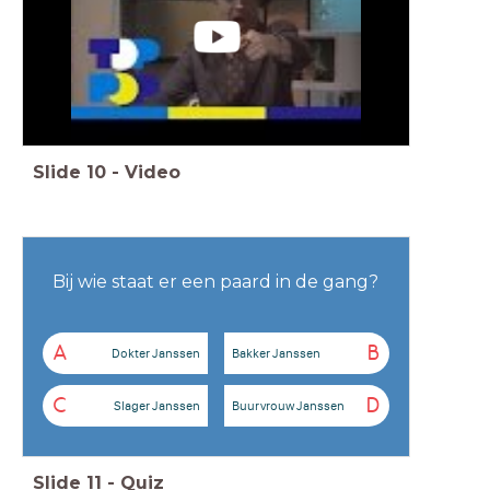
Slide
10
-
Video
Bij wie staat er een paard in de gang?
A
B
Dokter Janssen
Bakker Janssen
C
D
Slager Janssen
Buurvrouw Janssen
Slide
11
-
Quiz