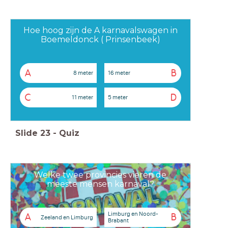
Hoe hoog zijn de A karnavalswagen in
Boemeldonck ( Prinsenbeek)
A
B
8 meter
16 meter
C
D
11 meter
5 meter
Slide
23
-
Quiz
Welke twee provincies vieren de
meeste mensen karnaval?
Limburg en Noord-
A
B
Zeeland en Limburg
Brabant