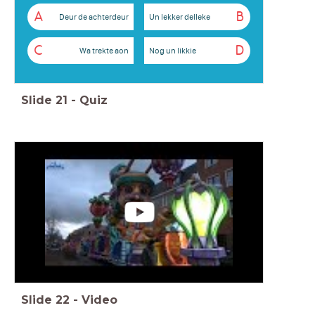
A
B
Deur de achterdeur
Un lekker delleke
C
D
Wa trekte aon
Nog un likkie
Slide
21
-
Quiz
Slide
22
-
Video