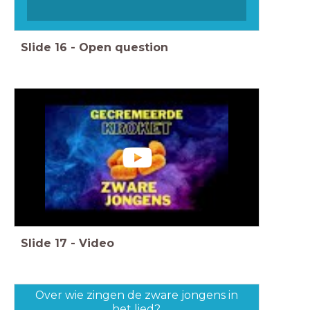
Slide
16
-
Open question
Slide
17
-
Video
Over wie zingen de zware jongens in
het lied?