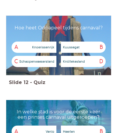
Hoe heet Odiliapeel tijdens carnaval?
A
B
Knoerissenrijk
Kuussegat
C
D
Schaopenwaesersland
Knöllekesland
Slide
12
-
Quiz
In welke stad is voor de eerste keer
een prinses carnaval uitgeroepen?
A
B
Venlo
Heerlen