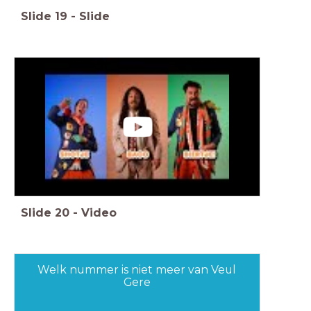
Slide
19
-
Slide
Slide
20
-
Video
Welk nummer is niet meer van Veul
Gere