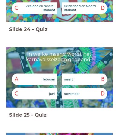
Zeeland en Noord-
Gelderland en Noord-
C
D
Brabant
Brabant
Slide
24
-
Quiz
In welke maand wordt het
karnavalsseizoen geopend?
A
B
februari
maart
C
D
juni
november
Slide
25
-
Quiz