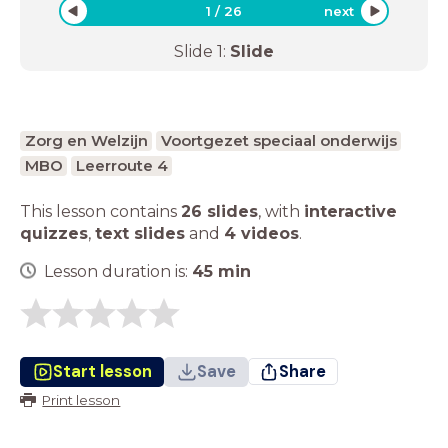
1
/
26
next
Slide
1
:
Slide
Zorg en Welzijn
Voortgezet speciaal onderwijs
MBO
Leerroute 4
This lesson contains
26 slides
,
with
interactive
quizzes
,
text slides
and
4 videos
.
Lesson duration is:
45
min
Start lesson
Save
Share
Print lesson