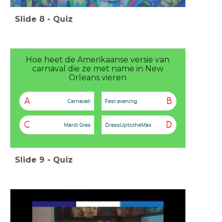
Slide
8
-
Quiz
Hoe heet de Amerikaanse versie van
carnaval die ze met name in New
Orleans vieren
A
B
Carnavali
Fest evening
C
D
Mardi Gras
DressUptotheMax
Slide
9
-
Quiz