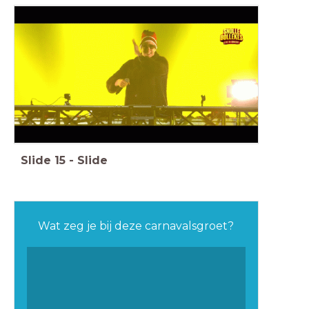
Slide
15
-
Slide
Wat zeg je bij deze carnavalsgroet?