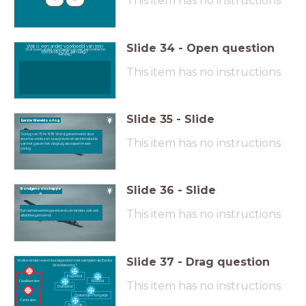
This item has no instructions
Ja
Nee
Slide
34
-
Open question
Wat is een ander voorbeeld van een
Wat is een ander voorbeeld van een terroristische
terroristische aanslag?
aanslag?
This item has no instructions
Slide
35
-
Slide
Eerste Wereldoorlog
Oorlog van 1914-1918. Werd gekenmerkt door
This item has no instructions
enorme verliezen, loopgraven en de introductie
van het gas en het vliegtuig als wapen in een
oorlog.
Slide
36
-
Slide
Bondgenootschappe
n
This item has no instructions
Een samenwerkingsverband van landen, ook wel
allianties genoemd.
Slide
37
-
Drag question
Welke landen waren bondgenoten met wie tijden de Eerste
Wereldoorlog?
Engeland
Geallieerden
Rusland
This item has no instructions
Duitsland
Oostenrijk-Hongarije
Centralen
Frankrijk