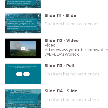
beschikbaarheid van drinkwater beperken.
Droogte kan ook leiden tot bosbranden.
Slide
111
-
Slide
Bosbranden
Bosbranden ontstaan wanneer droge vegetatie in
brand vliegt en zich verspreidt. Ze kunnen
This item has no instructions
natuurlijke branden zijn of worden veroorzaakt
door menselijke activiteiten. Bosbranden kunnen
enorme schade toebrengen aan bossen, gebouwen
en de luchtkwaliteit.
Slide
112
-
Video
Video:
https://www.youtube.com/watch
v=EFEDAzWoNck
Slide
113
-
Poll
Er moet op mondiaal niveau meer gedaan worden om bosbranden tegen te gaan
Er moet op mondiaal niveau meer gedaan worden om
bosbranden tegen te gaan
This item has no instructions
Eens
Oneens
Slide
114
-
Slide
Ik leerde...
Hoe de aarde is opgebouwd en waarom continenten in
beweging zijn.
Verschillende soorten natuurrampen te benoemen en uit te leggen
hoe ze ontstaan, zoals aardbevingen, vulkaanuitbarstingen en
This item has no instructions
tsunami’s.
Hoe natuurrampen schade en vernietiging kunnen veroorzaken aan
menselijke infrastructuur en het milieu, maar ook het denken kan
veranderen.
Dat natuurrampen een gevaar vormen en waarom het belangrijk is
om voorzorgsmaatregelen te nemen en goed te reageren op
noodsituaties.
Wat leerde ik in deze paragraaf?