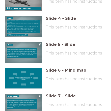
This item has no instructions
§1 Oorzaken van oorlogen
Slide
4
-
Slide
Ik leer...
Meerdere oorzaken voor het ontstaan van oorlogen te
noemen.
Meerdere oorzaken en gevolgen te noemen van de Eerste
Wereldoorlog.
This item has no instructions
Waarom de Tweede Wereldoorlog wordt gezien als de
grootste tragedie in de geschiedenis van de mens.
Waarom de VS en de Sovjet-Unie na de Tweede
Wereldoorlog al snel in een Koude Oorlog verzeild
raakten.
Wat leer ik in deze paragraaf?
Slide
5
-
Slide
Balkan
De Balkan is een schiereiland en geeft een gebied
aan in het zuidoosten van Europa. De naam komt
This item has no instructions
van een bergketen in Bulgarije dat door de Turken
Balkan
wordt genoemd, wat ook wel bebost
gebergte betekent
Slide
6
-
Mind map
This item has no instructions
Welke landen vallen onder de
Welke landen vallen onder de Balkan?
Balkan?
Slide
7
-
Slide
Etnische groep
Een etnische groep is een groep in een grotere
groep (samenleving). Binnen een samenleving zijn
This item has no instructions
er verschillende etnische groepen op basis van
cultuur, religie, taal, of een ander cultureel
kenmerk.