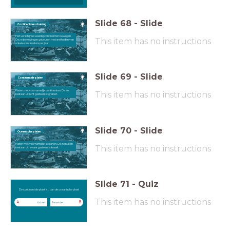
Slide
68
-
Slide
Continentverschuiving
Het verschijnsel waarbij continenten bewegen.
This item has no instructions
Deze bewegingen gebeuren met snelheden van
enkele centimeters per jaar.
Slide
69
-
Slide
Continentale platen
Platen met voornamelijk continenten. Deze
This item has no instructions
bestaan uit licht gesteente: graniet.
Slide
70
-
Slide
Oceanische platen
Platen met voornamelijk oceanen. Deze platen
This item has no instructions
bestaan uit zwaar gesteente: basalt.
Slide
71
-
Quiz
De continentale plaat is ... dan de
oceanische plaat
De continentale plaat is ... dan de oceanische plaat
This item has no instructions
A
B
Lichter
Zwaarder