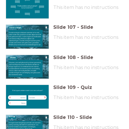
This item has no instructions
Welke andere natuurrampen
Welke andere natuurrampen kan je bedenken?
kan je bedenken?
Slide
107
-
Slide
Overstromingen
Overstromingen ontstaan wanneer er te veel
water is dat niet goed kan worden afgevoerd. Dit
This item has no instructions
kan gebeuren door zware regenval, smeltwater
van sneeuw of ijs, of het bezwijken van
waterkeringen. Overstromingen kunnen grote
schade aanrichten aan gebouwen, gewassen,
infrastructuur en kunnen levensbedreigend zijn.
Slide
108
-
Slide
Orkanen
Orkanen, ook wel tyfoons of cyclonen genoemd,
zijn krachtige stormen met sterke winden en
This item has no instructions
hevige regenval. Ze ontstaan boven warme
oceaanwateren en kunnen grote verwoesting
veroorzaken aan kustgebieden, inclusief
overstromingen en vernietiging van gebouwen
door de sterke wind.
Slide
109
-
Quiz
Wat is geen andere naam voor een
orkaan?
Wat is geen andere naam voor een oorkaan?
This item has no instructions
A
B
Cycloon
Tornado
C
Tyfoon
Slide
110
-
Slide
Droogt
e
Droogte is een langdurige periode van extreem
weinig neerslag die leidt tot watertekort. Ze
This item has no instructions
kunnen landbouwgewassen vernietigen,
watertekorten veroorzaken en de