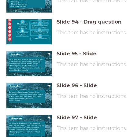
This item has no instructions
Uitbarsting
Magma hoopt zich op
Er ontstaat een berg
Slide
94
-
Drag question
Magma hoopt zich op
1
Magma bevind
Magma stroomt naar
2
zich in de
het aardoppervlakte
aardmantel
3
This item has no instructions
Er vind een uitbarsting
Er ontstaat een
4
plaats
vulkaan
5
Er ontstaat een berg
6
Slide
95
-
Slide
Schildvulkaan
Een schildvulkaan is een type vulkaan met een
brede, afgeplatte vorm die lijkt op een schild.
This item has no instructions
Schildvulkanen hebben meestal rustige
uitbarstingen, waarbij de vloeibare lava
langzaam uit de vulkaan stroomt en zich over
grote afstanden verspreid.
Slide
96
-
Slide
Stratovulkaan
Een stratovulkaan, ook wel bekend als een
kegelvulkaan, is een hoog en kegelvormig type
This item has no instructions
vulkaan. Stratovulkanen hebben doorgaans
meer explosieve uitbarstingen dan
schildvulkanen.
Slide
97
-
Slide
Calderavulkaan
Een calderavulkaan is een type vulkaan dat
wordt gekenmerkt door een grote, komvormige
This item has no instructions
depressie op de top, de caldeira genoemd.
Calderavulkanen ontstaan door enorme
uitbarstingen waarbij de top van de vulkaan
instort.