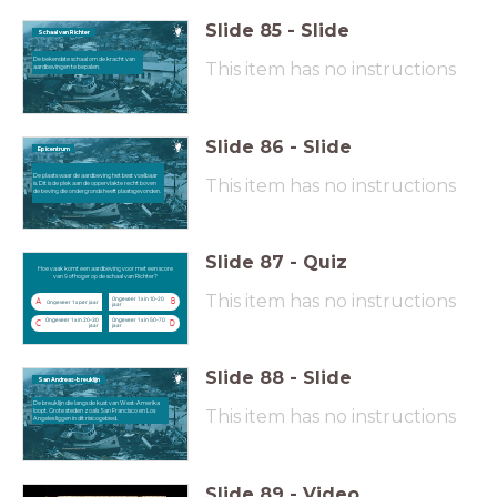
Slide
85
-
Slide
Schaal van Richter
De bekendste schaal om de kracht van
This item has no instructions
aardbevingen te bepalen.
Slide
86
-
Slide
Epicentrum
De plaats waar de aardbeving het best voelbaar
This item has no instructions
is. Dit is de plek aan de oppervlakte recht boven
de beving die ondergronds heeft plaatsgevonden.
Slide
87
-
Quiz
Hoe vaak komt een aardbeving voor met een score van 9 of hoger op de schaal van Richter?
Hoe vaak komt een aardbeving voor met een score
van 9 of hoger op de schaal van Richter?
This item has no instructions
Ongeveer 1 x in 10-20
A
B
Ongeveer 1 x per jaar
jaar
Ongeveer 1 x in 20-30
Ongeveer 1 x in 50-70
C
D
jaar
jaar
Slide
88
-
Slide
San Andreas-breuklijn
De breuklijn die langs de kust van West-Amerika
This item has no instructions
loopt. Grote steden zoals San Francisco en Los
Angeles liggen in dit risicogebied.
Slide
89
-
Video