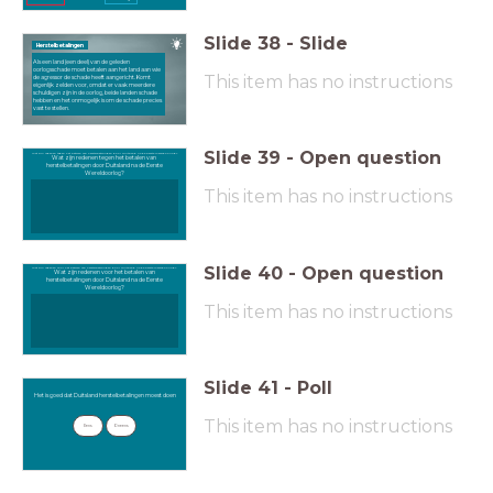
Slide
38
-
Slide
Herstelbetalingen
Als een land (een deel) van de geleden
oorlogsschade moet betalen aan het land aan wie
This item has no instructions
de agressor de schade heeft aangericht. Komt
eigenlijk zelden voor, omdat er vaak meerdere
schuldigen zijn in de oorlog, beide landen schade
hebben en het onmogelijk is om de schade precies
vast te stellen.
Slide
39
-
Open question
Wat zijn redenen tegen het betalen van herstelbetalingen door Duitsland na de Eerste Wereldoorlog?
Wat zijn redenen tegen het betalen van
herstelbetalingen door Duitsland na de Eerste
Wereldoorlog?
This item has no instructions
Slide
40
-
Open question
Wat zijn redenen voor het betalen van herstelbetalingen door Duitsland na de Eerste Wereldoorlog?
Wat zijn redenen voor het betalen van
herstelbetalingen door Duitsland na de Eerste
Wereldoorlog?
This item has no instructions
Slide
41
-
Poll
Het is goed dat Duitsland
Het is goed dat Duitsland herstelbetalingen moest doen
herstelbetalingen moest doen
This item has no instructions
Eens
Oneens