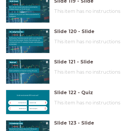
Slide
119
-
Slide
Wall Street
Eén van de meest bekende economische
crisissen begon op Wall Street.
This item has no instructions
Leidde tot de groei van Hitlers populariteit in
Duitsland.
Slide
120
-
Slide
Roaring Twenties
De Roaring Twenties was de naam voor de jaren
This item has no instructions
1920 in de Verenigde Staten. Een periode van
voorspoed in de VS waarbij mensen veel uitgaven
en leenden.
Slide
121
-
Slide
Neutraal
This item has no instructions
Geen partij kiezen bij een oorlog of ruzie.
Slide
122
-
Quiz
Welk land is sinds 1815 neutraal?
Welk land is sinds 1815 neutraal?
This item has no instructions
A
B
Zwitserland
Oostenrijk
C
D
Nederland
Noorwegen
Slide
123
-
Slide
Schaalvergroting
Op grotere schaal produceren. Dit levert