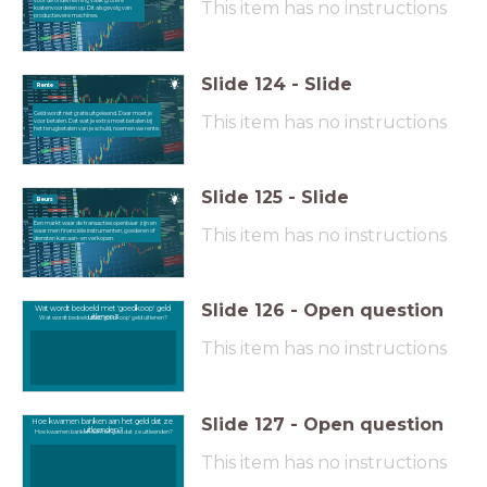
voor de onderneming vaak grotere
This item has no instructions
kostenvoordelen op. Dit als gevolg van
productievere machines.
Slide
124
-
Slide
Rente
Geld wordt niet gratis uitgeleend. Daar moet je
This item has no instructions
voor betalen. Dat wat je extra moet betalen bij
het terugbetalen van je schuld, noemen we rente.
Slide
125
-
Slide
Beurs
Een markt waar de transacties openbaar zijn en
This item has no instructions
waar men financiële instrumenten, goederen of
diensten kan aan- en verkopen.
Slide
126
-
Open question
Wat wordt bedoeld met 'goedkoop' geld
uitlenen?
Wat wordt bedoeld met 'goedkoop' geld uitlenen?
This item has no instructions
Slide
127
-
Open question
Hoe kwamen banken aan het geld dat ze
uitleenden?
Hoe kwamen banken aan het geld dat ze uitleenden?
This item has no instructions