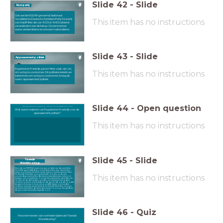
Slide
42
-
Slide
Nazi-partij
Ook wel de NSDAP genoemd, Nationaal
This item has no instructions
Socialistische Deutsche Arbeiders Partij. De partij
van Adolf Hitler die van 1933 tot 1945 Duitsland
veranderde in een dictatuur. De kenmerken
waren antisemitisme en extreem nationalisme.
Slide
43
-
Slide
Appeasement politiek
Engeland en Frankrijk gaven Hitler vaak zijn zin,
This item has no instructions
om oorlog te voorkomen. Dit politieke beleid van
instemmen om oorlog te voorkomen, kreeg de
naam: appeasement politiek.
Slide
44
-
Open question
Wat waren redenen van Engeland en Frankrijk voor de appeasement politiek?
Wat waren redenen van Engeland en Frankrijk voor de
appeasement politiek?
This item has no instructions
Slide
45
-
Slide
Tweede
Wereldoorlog
Periode van 1939-1945 waarin een groot deel van de wereld bij
hetzelfde gewelddadige conflict betrokken was. Aanstichters
waren nazi-Duitsland, het Keizerrijk Japan en het fascistische Italië.
This item has no instructions
De Tweede Wereldoorlog kenmerkte zich door de vele
onschuldige slachtoffers die bij bombardementen vielen en in
kampen zijn omgebracht. Ook raciale argumenten speelden een
rol. Elk van de drie landen voelden zich superieur aan andere
volkeren en rassen. Dat leidde tot de genocide op de Joodse
burgers in Europa. In Azië vermoordde Japan ook andere
volkeren vanwege raciaal beleid. De Tweede Wereldoorlog is
het meest verfilmd en de meest beschreven oorlog. Het geldt als
de grootste menselijke tragedie ooit.
Slide
46
-
Quiz
Hoeveel mensen zijn overleden tijdens
de Tweede Wereldoorlog?
Hoeveel mensen zijn overleden tijdens de Tweede
Wereldoorlog?