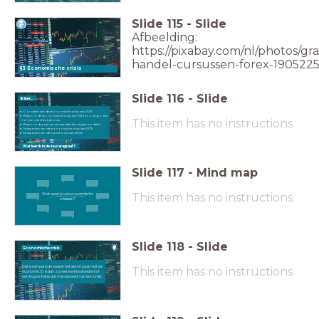
Slide
115
-
Slide
Afbeelding:
https://pixabay.com/nl/photos/gra
handel-cursussen-forex-1905225
§3 Economische crisis
Slide
116
-
Slide
Ik leer...
Oorzaken van de economische crisis van 1929;
Waarom de economische crisis van 1929 kon uitgroeien
This item has no instructions
tot een wereldwijde crisis;
Waarom de prijs van een aandeel kan stijgen en dalen;
De aspecten van de economische crisis van 1973;
De aspecten van de huizencrisis van 2008.
Wat leer ik in deze paragraaf?
Slide
117
-
Mind map
This item has no instructions
Wat weet je van economische
Wat weet je van economische crisissen?
crisissen?
Slide
118
-
Slide
Economische crisis
Dat is een periode waarin het slecht gaat met de
This item has no instructions
economie. Er is dan zoveel werkloosheid en/of
een hoge inflatie dat men spreekt van een crisis.