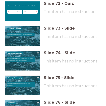
Slide
72
-
Quiz
De oceanische plaat is ... dan de
continentale plaat
De oceanische plaat is .... dan de continentale plaat
This item has no instructions
A
B
Dunner
Dikker
Slide
73
-
Slide
Divergente beweging
Beweging waarbij platen uit elkaar bewegen.
This item has no instructions
Slide
74
-
Slide
Mid-oceanische ruggen
Een gebergte dat onder water wordt gevormd
This item has no instructions
door een divergente plaatbeweging.
Slide
75
-
Slide
Convergente beweging
Beweging waarbij platen naar elkaar toe
This item has no instructions
bewegen.
Slide
76
-
Slide
Subductie