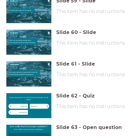
Slide
59
-
Slide
Aardkorst
This item has no instructions
De buitenste laag van de aarde.
Slide
60
-
Slide
Aardplaten
Deel van de aardkorst dat door
This item has no instructions
convectiestromen eronder beweegt.
Slide
61
-
Slide
Aardmantel
Een laag gesmolten gesteente onder de
This item has no instructions
aardkorst die steeds in beweging is.
Slide
62
-
Quiz
Welke laag bevind zich dichterbij het
Welke laag bevind zich dichterbij het binnenste van de
binnenste van de aarde?
aarde?
This item has no instructions
A
B
Aardkorst
Aardplaat
C
Aardmantel
Slide
63
-
Open question
Door welke kracht bewegen aardplaten?
Door welke kracht bewegen aardplaten?