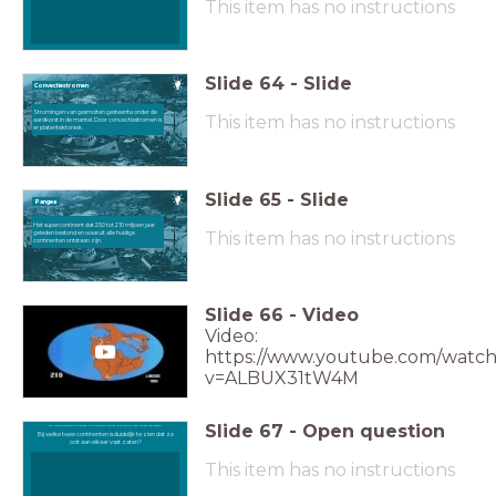
This item has no instructions
Slide
64
-
Slide
Convectiestromen
Stromingen van gesmolten gesteente onder de
This item has no instructions
aardkorst in de mantel. Door convectiestromen is
er platentektoniek.
Slide
65
-
Slide
Pangea
Het supercontinent dat 250 tot 210 miljoen jaar
This item has no instructions
geleden bestond en waaruit alle huidige
continenten ontstaan zijn.
Slide
66
-
Video
Video:
https://www.youtube.com/watch
v=ALBUX31tW4M
Slide
67
-
Open question
Bij welke twee continenten is duidelijk te zien dat ze ooit aan elkaar vast zaten?
Bij welke twee continenten is duidelijk te zien dat ze
ooit aan elkaar vast zaten?
This item has no instructions