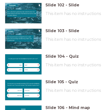
Slide
102
-
Slide
Puimsteen
Een vulkanisch gesteente dat vrij licht is door de
This item has no instructions
holle holtes in het steen. Puimsteen kan soms zelfs
op water drijven.
Slide
103
-
Slide
Tsunami
Een tsunami is een vloedgolf veroorzaakt
This item has no instructions
door een krachtige aardbeving onder zee
(zeebeving).
Slide
104
-
Quiz
In welk jaar kwam de dodelijkste tsunami ooit voor?
In welk jaar kwam de dodelijkste tsunami ooit voor?
This item has no instructions
A
B
1866
1907
C
D
1953
2004
Slide
105
-
Quiz
De tsunami op tweede kerstdag 2004 was de dodelijkste tsunami ooit. Hoeveel mensen zijn hierbij omgekomen?
De tsunami op tweede kerstdag 2004 was de dodelijkste
tsunami ooit. Hoeveel mensen zijn hierbij omgekomen?
This item has no instructions
A
B
150.000
230.000
C
D
260.000
310.000
Slide
106
-
Mind map