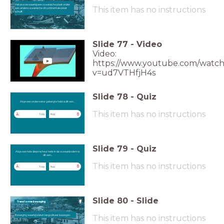
Het proces waarbij een oceanische plaat onder
This item has no instructions
een andere oceanische of continentale plaat
schuift.
Slide
77
-
Video
Video:
https://www.youtube.com/watch
v=ud7VTHfjH4s
Slide
78
-
Quiz
Als je een onderwater gebergte hebt is dit
een...
Als je een onderwater gebergte hebt is dit een...
This item has no instructions
A
B
Trog
Rug
Slide
79
-
Quiz
Als je een hele diepe scheur hebt in de oceaanbodem is dit een...
Als je een hele diepe scheur hebt in de oceaanbodem is
dit een...
This item has no instructions
A
B
Trog
Rug
Slide
80
-
Slide
Transforme beweging
Beweging waarbij platen langs elkaar bewegen.
This item has no instructions