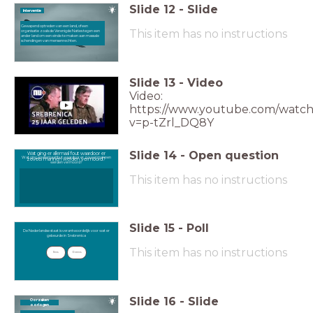
Slide
12
-
Slide
Interventie
Gewapend optreden van een land, of een
This item has no instructions
organisatie zoals de Verenigde Naties tegen een
ander land om een einde te maken aan massale
schendingen van mensenrechten.
Slide
13
-
Video
Video:
https://www.youtube.com/watch
v=p-tZrl_DQ8Y
Slide
14
-
Open question
Wat ging er allemaal fout waardoor er
Wat ging er allemaal fout waardoor er zoveel mannen
zoveel mannen werden vermoord?
werden vermoord?
This item has no instructions
Slide
15
-
Poll
De Nederlandse staat is verantwoordelijk voor wat er gebeurde in Srebrenica
De Nederlandse staat is verantwoordelijk voor wat er
gebeurde in Srebrenica
This item has no instructions
Eens
Oneens
Slide
16
-
Slide
Oorzaken
oorlogen