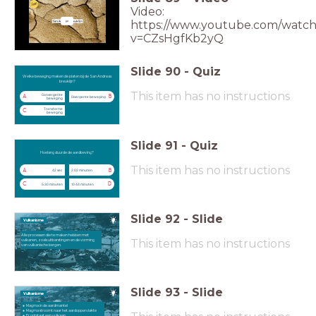
Video:
https://www.youtube.com/watch
v=CZsHgfKb2yQ
Slide
90
-
Quiz
Welke beweging maken de platen bij de
San Andreas breuklijn?
Welke beweging maken de platen bij de San Andreas
breuklijn?
This item has no instructions
Convergente
A
B
Divergente beweging
beweging
Transforme
C
beweging
Slide
91
-
Quiz
Hoelang duurde de aardbeving?
Hoelang duurde de aardbeving?
This item has no instructions
A
B
42 sec
2.02 minuten
C
D
5.30 minuten
10.44 minuten
Slide
92
-
Slide
Vulkanisme
Alle processen die te maken hebben met
This item has no instructions
vulkanen, zoals uitbarstingen en de vorming
van vulkanische bergen.
Slide
93
-
Slide
Vulkanisme
Magma in de aardmantel
Magma stroomt naar het aardoppervlakte
Er ontstaat een vulkaan