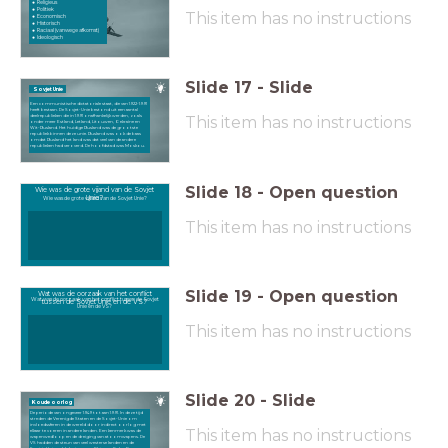
Religieus
Politiek
This item has no instructions
Economisch
Historisch
Raciaal (vanwege afkomst)
Ideologisch
Slide
17
-
Slide
Sovjet Unie
Een communistische dictatoriale staat, die van 1922-1991
heeft bestaan. De Sovjet-Unie bestond uit een aantal
This item has no instructions
deelrepublieken die in 1991 onafhankelijk werden, zoals
onder meer Estland, Letland, Litouwen, Oekraïne en
Wit-Rusland. Het huidige Rusland was de grootste
republiek binnen deze unie. Rusland was ook de baas
omdat Rusland het land was dat veel van de andere
republieken had veroverd. De hoofdstad was Moskou.
Slide
18
-
Open question
Wie was de grote vijand van de Sovjet
Unie?
Wie was de grote vijand van de Sovjet Unie?
This item has no instructions
Slide
19
-
Open question
Wat was de oorzaak van het conflict
Wat was de oorzaak van het conflict tussen de Sovjet
tussen de Sovjet Unie en de VS?
Unie en de VS?
This item has no instructions
Slide
20
-
Slide
Koude oorlog
De periode van ongeveer 1949 tot aan 1991. In deze tijd
streden de Verenigde Staten en de Sovjet-Unie om
invloedssferen in de wereld door indirect oorlog met
This item has no instructions
elkaar te voeren in andere landen. Een kenmerk was de
wapenwedloop en de dreiging van atoomwapens. De
VS hadden de steun van veel westerse landen en de