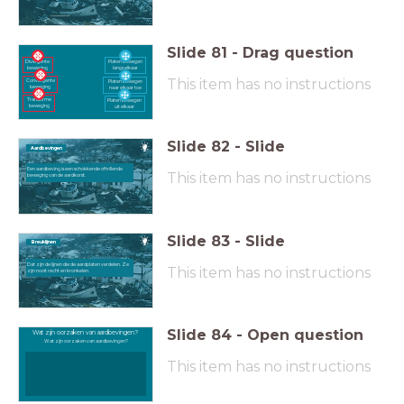
Slide
81
-
Drag question
Divergente
Platen bewegen
beweging
langs elkaar
This item has no instructions
Convergente
Platen bewegen
beweging
naar elkaar toe
Transforme
Platen bewegen
beweging
uit elkaar
Slide
82
-
Slide
Aardbevingen
Een aardbeving is een schokkende of trillende
This item has no instructions
beweging van de aardkorst.
Slide
83
-
Slide
Breuklijnen
Dat zijn de lijnen die de aardplaten verdelen. Ze
This item has no instructions
zijn nooit recht en kronkelen.
Slide
84
-
Open question
Wat zijn oorzaken van aardbevingen?
Wat zijn oorzaken van aardbevingen?
This item has no instructions