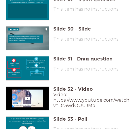
1 miljoen mensen vermoord. Welke straf zouden leiders
moeten krijgen die hiervoor verantwoordelijk zijn?
This item has no instructions
Slide
30
-
Slide
Terrorisme
Onwettige gewelddadige aanslagen (door een
This item has no instructions
individu of een groep) die bedoeld zijn om een
politiek doel te bereiken.
Slide
31
-
Drag question
De oorlog tussen Servië en
Bosnie-Herzegovina
Conventionele
oorlog
This item has no instructions
De Tweede Wereldoorlog
Onconventionele
De Korea oorlog
oorlog
Slide
32
-
Video
Video:
https://www.youtube.com/watch
v=Dr3wdOUUJMo
Slide
33
-
Poll
9/11 wordt gezien als een van de grootste terroristische
9/11 wordt gezien als een van de grootste terroristische aanvallen van de eenentwintigste eeuw omdat de gevolgen enorm waren. Vind je dat de VS een oorlog mocht starten na deze aanslag?
aanvallen van de eenentwintigste eeuw omdat de gevolgen
enorm waren. Vind je dat de VS een oorlog mocht starten
na deze aanslag?