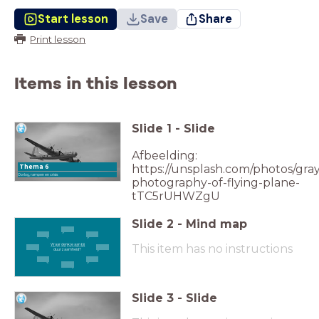
Start lesson
Save
Share
Print lesson
Items in this lesson
Slide
1
-
Slide
Afbeelding:
https://unsplash.com/photos/gray
Thema 6
Oorlog, rampen en crisis
photography-of-flying-plane-
tTC5rUHWZgU
Slide
2
-
Mind map
This item has no instructions
Waar denk je aan bij
Waar denk je aan bij duurzaamheid?
duurzaamheid?
Slide
3
-
Slide