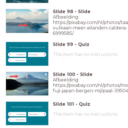
Slide
98
-
Slide
Afbeelding:
https://pixabay.com/nl/photos/taa
vulkaan-meer-eilanden-caldera-
6999585/
Slide
99
-
Quiz
Wat voor soort vulkaan was op de vorige
foto te zien?
Wat voor soort vulkaan was op de vorige foto te zien?
This item has no instructions
A
B
Schildvulkaan
Stratovulkaan
C
Calderavulkaan
Slide
100
-
Slide
Afbeelding:
https://pixabay.com/nl/photos/m
fuji-japan-bergen-mijlpaal-39504
Slide
101
-
Quiz
Wat voor soort vulkaan was op de vorige
foto?
Wat voor soort vulkaan was op de vorige foto?
This item has no instructions
A
B
Schildvulkaan
Stratovulkaan
C
Calderavulkaan