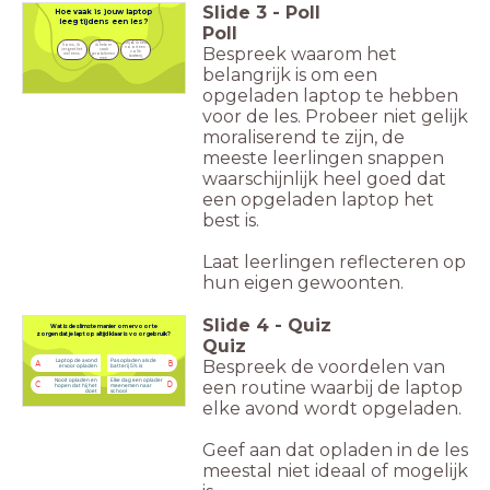
Slide
3
-
Poll
Hoe vaak is jouw laptop
leeg tijdens een les?
Poll
Regelmatig, 
Altijd, ik heb 
Soms, ik 
ik heb er 
Bespreek waarom het
nooit een 
vergeet het 
vaak 
volle 
wel eens.
problemen 
batterij.
mee.
belangrijk is om een
opgeladen laptop te hebben
voor de les. Probeer niet gelijk
moraliserend te zijn, de
meeste leerlingen snappen
waarschijnlijk heel goed dat
een opgeladen laptop het
best is.
Laat leerlingen reflecteren op
hun eigen gewoonten.
Slide
4
-
Quiz
Wat is de slimste manier om ervoor
te
zorgen dat je laptop altijd klaar is voor gebruik?
Quiz
Bespreek de voordelen van
Laptop de avond
Pas opladen als de
A
B
ervoor opladen
batterij 5% is
Nooit opladen en
Elke dag een oplader
een routine waarbij de laptop
C
D
hopen dat hij het
meenemen naar
doet
school
elke avond wordt opgeladen.
Geef aan dat opladen in de les
meestal niet ideaal of mogelijk