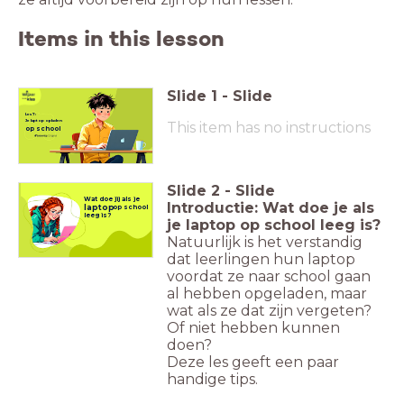
Items in this lesson
Slide
1
-
Slide
Les 7:
Je laptop opladen
This item has no instructions
op school
Slide
2
-
Slide
Wat doe jij als je
Introductie: Wat doe je als
laptop
op school
leeg is?
je laptop op school leeg is?
Natuurlijk is het verstandig
dat leerlingen hun laptop
voordat ze naar school gaan
al hebben opgeladen, maar
wat als ze dat zijn vergeten?
Of niet hebben kunnen
doen?
Deze les geeft een paar
handige tips.