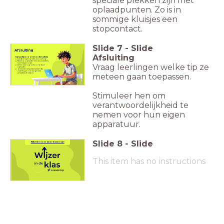
speciale plekken zijn met
oplaadpunten. Zo is in
sommige kluisjes een
stopcontact.
Slide
7
-
Slide
Afsluiting
Afsluiting
Oplaadtips voor een volle batterij:
Laad je laptop elke avond op.
Neem je oplader mee als je batterij
snel leegloopt.
Vraag leerlingen welke tip ze
Weet waar op school je kunt
opladen.
Gebruik energiebesparende
instellingen om langer met
meteen gaan toepassen.
je batterij te doen.
Stimuleer hen om
verantwoordelijkheid te
nemen voor hun eigen
apparatuur.
Link naar wijzer in de klas
Slide
8
-
Slide
Klik hier voor meer lessen van:
This item has no instructions