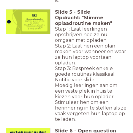
is.
Slide
5
-
Slide
Opdracht: "Slimme
oplaadroutine maken"
1
Stap 1: Laat leerlingen
opschrijven hoe ze nu
omgaan met opladen.
Stap 2: Laat hen een plan
maken voor wanneer en waar
ze hun laptop voortaan
opladen.
Stap 3: Bespreek enkele
goede routines klassikaal.
Notitie voor slide:
Moedig leerlingen aan om
een vaste plek in huis te
kiezen voor hun oplader.
Stimuleer hen om een
herinnering in te stellen als ze
vaak vergeten hun laptop op
te laden.
Slide
6
-
Open question
Waar kun je opladen op school?