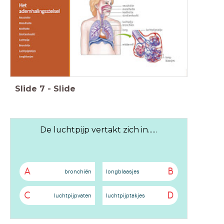
Slide
7
-
Slide
De luchtpijp vertakt zich in......
A
B
bronchiën
longblaasjes
C
D
luchtpijpvaten
luchtpijptakjes