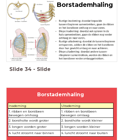
Borstademhaling
Slide
34
-
Slide
Borstademhaling
Inademing
Uitademing
1. ribben en borstbeen
1. ribben en borstbeen
bewegen omhoog
bewegen omlaag
2. borstholte wordt groter
2. borstholte wordt kleiner
3. longen worden groter
3. longen worden kleiner
4. lucht stroomt naar binnen
4. luncht stroomt naar buiten