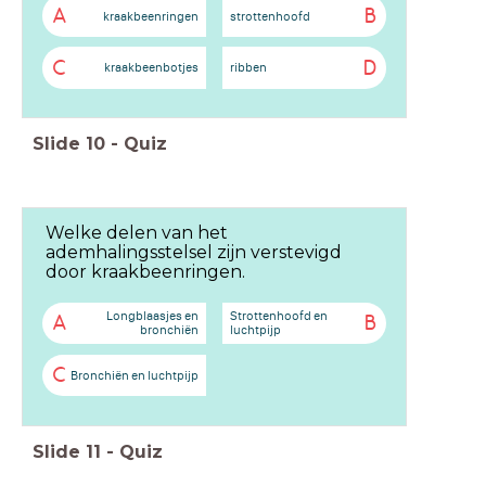
A
B
kraakbeenringen
strottenhoofd
C
D
kraakbeenbotjes
ribben
Slide
10
-
Quiz
Welke delen van het
ademhalingsstelsel zijn verstevigd
door kraakbeenringen.
Longblaasjes en
Strottenhoofd en
A
B
bronchiën
luchtpijp
C
Bronchiën en luchtpijp
Slide
11
-
Quiz