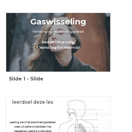
Gaswisseling
Herhaling van ademhalingsstelsel
Deze les heb je nodig:
1. laptop (log in in lesson up)
Slide
1
-
Slide
leerdoel deze les:
Leerling kent het ademhalingsstelsel,
weet uit welke onderdelen het
bestaat en welke functie deze