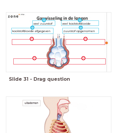
veel zuurstof
veel koolstofdioxide
koolstofdioxide afgegeven
zuurstof opgenomen
Slide
31
-
Drag question