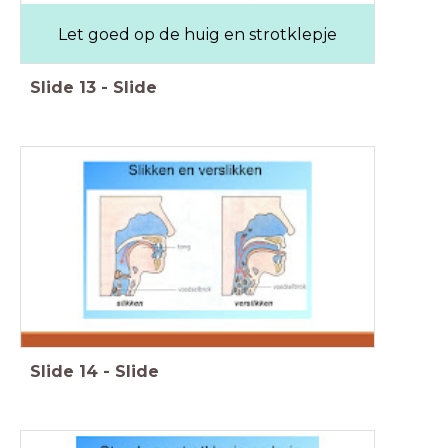
Let goed op de huig en strotklepje
Slide
13
-
Slide
Slide
14
-
Slide