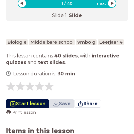
1
/
40
next
Slide
1
:
Slide
Biologie
Middelbare school
vmbo g
Leerjaar 4
This lesson contains
40 slides
,
with
interactive
quizzes
and
text slides
.
Lesson duration is:
30
min
Start lesson
Save
Share
Print lesson
Items in this lesson