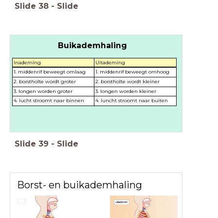
Slide
38
-
Slide
Buikademhaling
Inademing
Uitademing
1. middenrif beweegt omlaag
1. middenrif beweegt omhoog
2. borstholte wordt groter
2. borstholte wordt kleiner
3. longen worden groter
3. longen worden kleiner
4. lucht stroomt naar binnen
4. luncht stroomt naar buiten
Slide
39
-
Slide
Borst- en buikademhaling