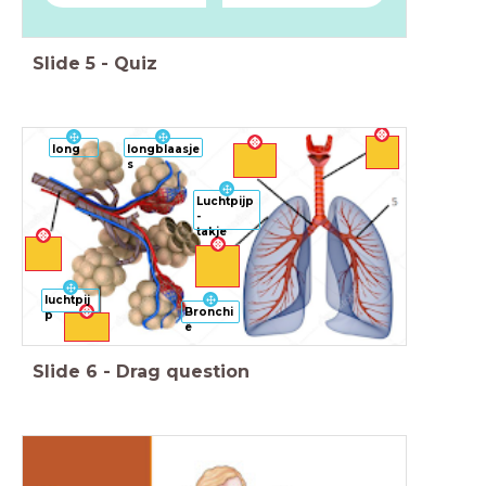
Slide
5
-
Quiz
longblaasje
long
s
Luchtpijp
-
takje
luchtpij
Bronchi
p
ë
Slide
6
-
Drag question