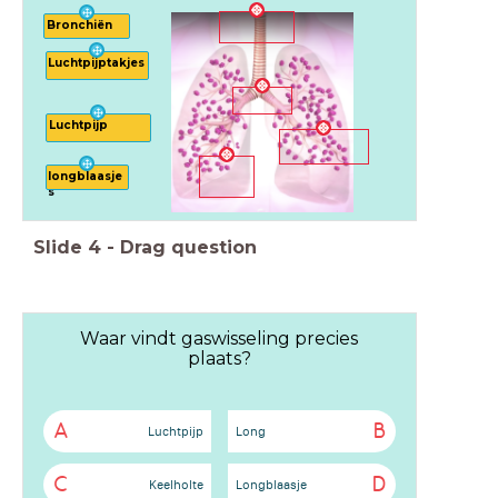
Bronchiën
Luchtpijptakjes
Luchtpijp
longblaasje
s
Slide
4
-
Drag question
Waar vindt gaswisseling precies
plaats?
A
B
Luchtpijp
Long
C
D
Keelholte
Longblaasje