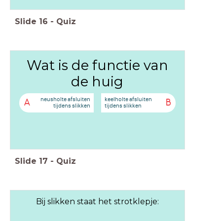
Slide
16
-
Quiz
Wat is de functie van
de huig
neusholte afsluiten
keelholte afsluiten
A
B
tijdens slikken
tijdens slikken
Slide
17
-
Quiz
Bij slikken staat het strotklepje: