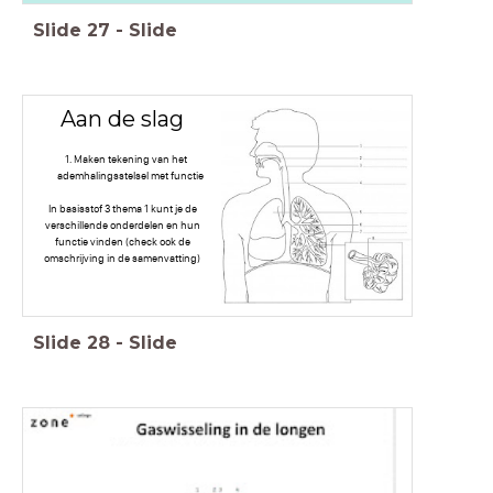
Slide
27
-
Slide
Aan de slag
Maken tekening van het
ademhalingsstelsel met functie
In basisstof 3 thema 1 kunt je de
verschillende onderdelen en hun
functie vinden (check ook de
omschrijving in de samenvatting)
Slide
28
-
Slide