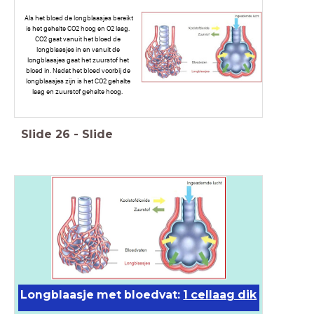
Als het bloed de longblaasjes bereikt
is het gehalte CO2 hoog en O2 laag.
CO2 gaat vanuit het bloed de
longblaasjes in en vanuit de
longblaasjes gaat het zuurstof het
bloed in. Nadat het bloed voorbij de
longblaasjes zijn is het CO2 gehalte
laag en zuurstof gehalte hoog.
Slide
26
-
Slide
Longblaasje met bloedvat:
1 cellaag dik
Longblaasje met bloedvat 1 cellaag dik!