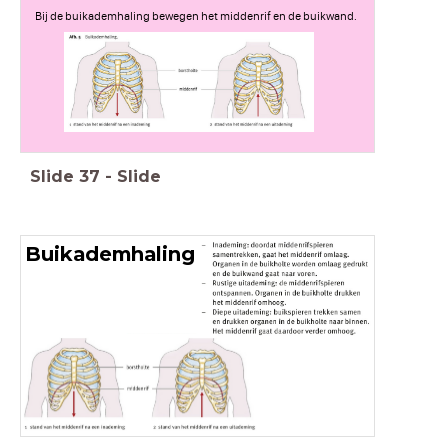
Bij de buikademhaling bewegen het middenrif en de buikwand.
Slide
37
-
Slide
Buikademhaling