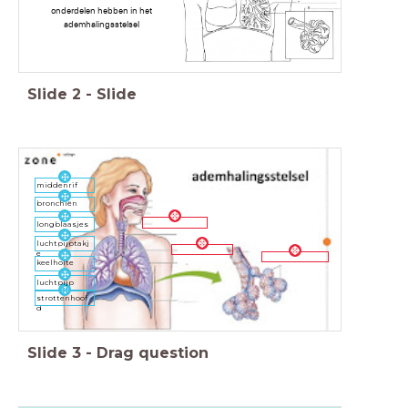
onderdelen hebben in het
ademhalingsstelsel
Slide
2
-
Slide
middenrif
bronchiën
longblaasjes
luchtpijptakj
e
keelholte
luchtpijp
strottenhoof
d
Slide
3
-
Drag question