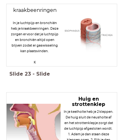
kraakbeenringen
In je luchtpijp en bronchiën
heb je kraakbeenringen. Deze
zorgen ervoor dat je luchtpijp
en bronchiën altijd open
blijven zodat er gaswisseling
kan plaatsvinden.
K
Slide
23
-
Slide
Huig en
strottenklep
In je keelholte heb je 2 kleppen.
De huig sluit de neusholte af
en het strottenklepje zorgt dat
de luchtpijp afgesloten wordt.
1. Adem je dan staan deze
kleppen open. 2. Slik je dan