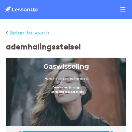
‹
Return to search
ademhalingsstelsel
Gaswisseling
Herhaling van ademhalingsstelsel
Deze les heb je nodig:
1. laptop (log in in lesson up)