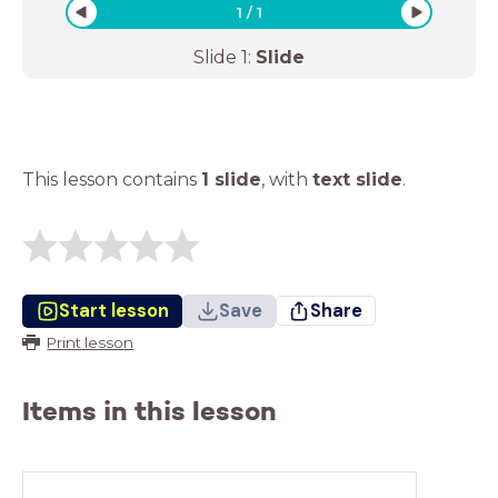
1
/
1
Slide
1
:
Slide
This lesson contains
1 slide
,
with
text slide
.
Start lesson
Save
Share
Print lesson
Items in this lesson