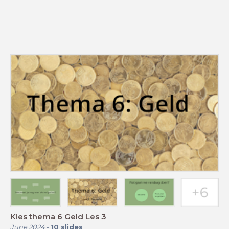
Kies thema 6 Geld Les 3
June 2024
-
10
slides