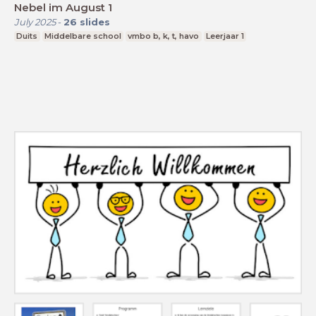
Nebel im August 1
July 2025
-
26
slides
Duits
Middelbare school
vmbo b, k, t, havo
Leerjaar 1