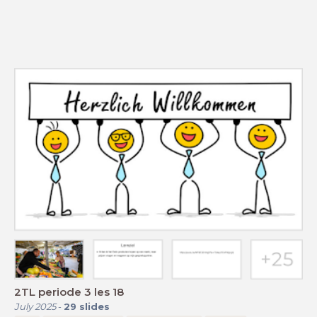
2TL periode 3 les 18
July 2025
-
29
slides