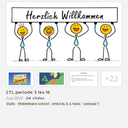
2TL periode 3 les 16
July 2025
-
26
slides
Duits
Middelbare school
vmbo b, k, t, havo
Leerjaar 1