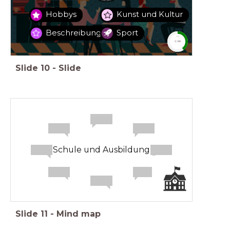
Hobbys
Kunst und Kultur
Beschreibung
Sport
timer
2:00
Slide
10
-
Slide
Schule und Ausbildung
Slide
11
-
Mind map