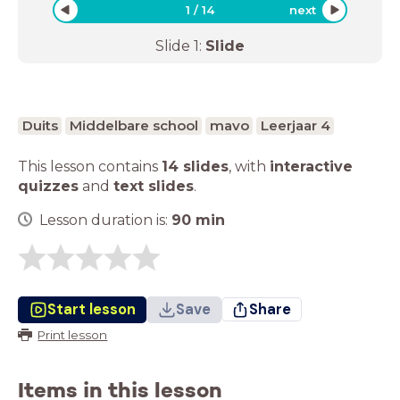
1
/
14
next
Slide
1
:
Slide
Duits
Middelbare school
mavo
Leerjaar 4
This lesson contains
14 slides
,
with
interactive
quizzes
and
text slides
.
Lesson duration is:
90
min
Start lesson
Save
Share
Print lesson
Items in this lesson