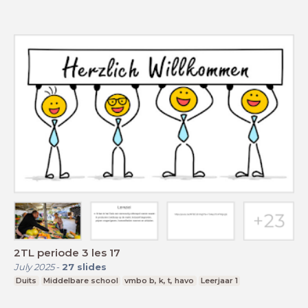
2TL periode 3 les 17
July 2025
-
27
slides
Duits
Middelbare school
vmbo b, k, t, havo
Leerjaar 1