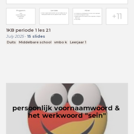
1KB periode 1 les 21
July 2025
-
15
slides
Duits
Middelbare school
vmbo k
Leerjaar 1