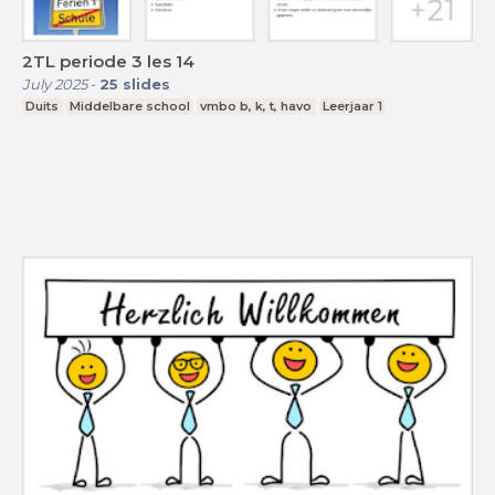
2TL periode 3 les 14
July 2025
-
25
slides
Duits
Middelbare school
vmbo b, k, t, havo
Leerjaar 1