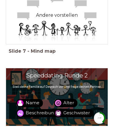
Andere vorstellen
Slide
7
-
Mind map
Speeddating Runde 2
Stell deine Familie auf Deutsch vor und frage deinen Partner.
Name
Alter
Beschreibung
Geschwister
timer
2:00