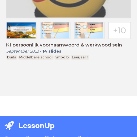
K1 persoonlijk voornaamwoord & werkwood sein
September 2023
-
14
slides
Duits
Middelbare school
vmbo b
Leerjaar 1
LessonUp