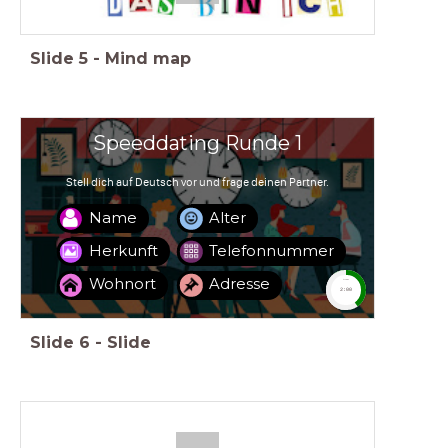
Slide
5
-
Mind map
Speeddating Runde 1
Stell dich auf Deutsch vor und frage deinen Partner.
Name
Alter
Herkunft
Telefonnummer
Wohnort
Adresse
timer
2:00
Slide
6
-
Slide