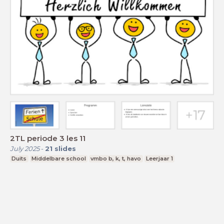
2TL periode 3 les 11
July 2025
-
21
slides
Duits
Middelbare school
vmbo b, k, t, havo
Leerjaar 1