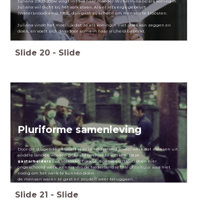
Juliana (1909-2004) volgt in 1948 haar moeder Wilhelmina op als koningin.
Juliana wil dicht bij het volk staan. Als er iets ergs gebeurt
(Watersnoodramp, 1953), dan gaat zij erheen om mensen te troosten.
Juliana vindt het moeilijk dat ze als koningin niet alles kan zeggen en
doen, en voelt zich daardoor soms in haar vrijheid beperkt.
Slide
20
-
Slide
Pluriforme samenleving
Door de stijgende welvaart is er in Nederland zoveel werk dat mensen uit
andere landen worden gehaald om hier te werken. Deze
gastarbeiders
(uit Marokko, Turkije, Spanje en Italië) doen hier
ongeschoold werk. Kennis van de Nederlandse taal of cultuur was niet
nodig om het werk te kunnen doen:
de mensen waren te gast en zouden weer teruggaan.
Slide
21
-
Slide