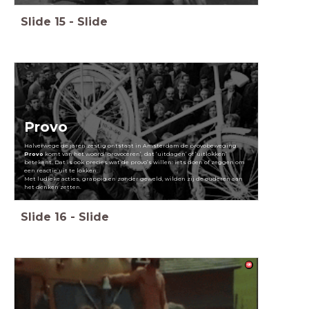
Slide
15
-
Slide
Provo
Halverwege de jaren zestig ontstaat in Amsterdam de provobeweging.
Provo
komt van het woord ‘provoceren’, dat ‘uitdagen’ of ‘uitlokken’
betekent. Dat is ook precies wat de provo’s willen: iets doen of zeggen om
een reactie uit te lokken.
Met ludieke acties, grappig en zonder geweld, wilden zij de ouderen aan
het denken zetten.
Slide
16
-
Slide