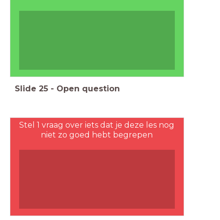
Slide
25
-
Open question
Stel 1 vraag over iets dat je deze les nog
niet zo goed hebt begrepen