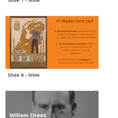
Slide
7
-
Slide
In Nederland zelf
Harmoniemodel
: samenwerking
tussen werkgevers, werknemers
en regering:
De schouders eronder!
De
sociaaldemocraten
(PvdA)
komen in Nederland aan de
macht: opkomen voor de
zwakkeren
Ontdekking van
aardgas
in
Slochteren (Groningen) in 1959.
Slide
8
-
Slide
Willem Drees