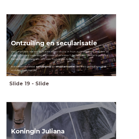
Ontzuiling en secularisatie
Veel mensen voelen zich niet meer thuis in hun zuil. Waarom zouden ze
nog luisteren naar een dominee of priester? Ze hadden immers geld en
hersenen genoeg om zelf over hun leven te beslissen.
Hierdoor ontstaat
ontzuiling
en
secularisatie
(kerk en geloof worden
minder belangrijk)
Slide
19
-
Slide
Koningin Juliana