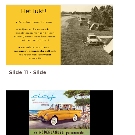
Het lukt!
De welvaart groeit enorm
Prijzen en lonen worden
losgelaten en mensen krijgen
eindelijk weer meer loon (maar
ook: hogere prijzen...)
Nederland wordt een
consumptiemaatschappij
: ook
het kopen van luxe wordt
belangrijk.
Slide
11
-
Slide