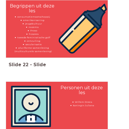
Begrippen uit deze
les
consumptiemaatschappij
amerikanisering
jeugdcultuur
nozems
Provo
hippies
tweede feministische golf
ontzuiling
secularisatie
pluriforme samenleving
(multiculturele samenleving)
Slide
22
-
Slide
Personen uit deze
les
Willem Drees
koningin Juliana