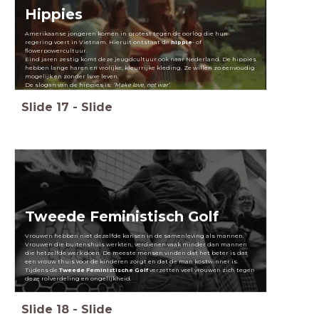
Hippies
Amerikaanse jongeren komen in protest tegen de oorlog die hun
regering voert in Vietnam. Hieruit ontstaat de
hippie
- of
flowerpowercultuur.
Eind jaren zestig komt deze jeugdcultuur ook naar Nederland. De hippies
hebben lange haren en vrolijke, kleurrijke kleding. Ze willen zo eenvoudig
mogelijk en zonder luxe leven.
De slogan van de hippies is:
‘Make love, not war’
.
Slide
17
-
Slide
Tweede Feministisch Golf
Vrouwen hebben niet dezelfde kansen in de samenleving als mannen.
Vrouwen die buitenshuis werkten, verdienen vaak minder dan mannen
die hetzelfde werk doen. De meeste mensen vinden dat het beter is dat
een vrouw thuis voor de kinderen zorgt en dat de man kostwinner is.
Tijdens de
Tweede Feministische Golf
verzetten veel vrouwen zich tegen
deze rolverdeling en ongelijkheid.
Slide
18
-
Slide