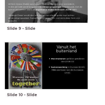
Willem Drees (PvdA) was tussen 1948 en 1958 minister-president.
In die periode werd langzaam de
verzorgingsstaat
opgebouwd, met de
komst van wetten zoals de
Algemene Ouderdomswet
(
AOW
, 1957)
'Vadertje Drees'
wordt dan ook wel gezien als de grote man achter
de verzorgingsstaat, hoewel sommige wetten niet eens door hem zijn
bedacht.
Slide
9
-
Slide
Vanuit het
buitenland
Marshallplan
: geld en goederen
vanuit de VS
Samenwerking
in Europa (EGKS:
1958, voorloper van de Europese
Unie).
Slide
10
-
Slide