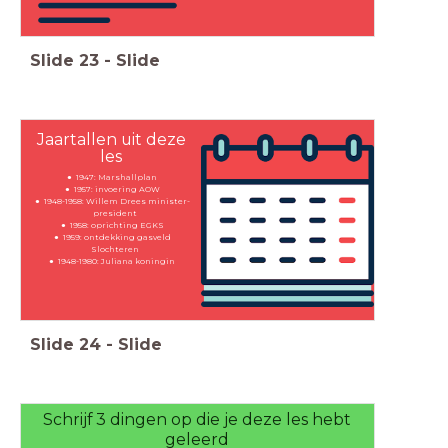
Slide
23
-
Slide
Jaartallen uit deze
les
1947: Marshallplan
1957: invoering AOW
1948-1958: Willem Drees minister-
president
1958: oprichting EGKS
1959: ontdekking gasveld
Slochteren
1948-1980: Juliana koningin
Slide
24
-
Slide
Schrijf 3 dingen op die je deze les hebt
geleerd