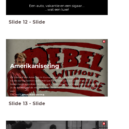
Een auto, vakantie en een sigaar...
...wat een luxe!
Slide
12
-
Slide
Amerikanisering
De invloed van Amerika in Europa neemt niet alleen politiek toe:
na de oorlog komen ook bedrijven als Coca Cola en Levi Strauss naar
Nederland. Hierdoor nemen ook in het dagelijks leven, zoals bijvoorbeeld
in de kleding of de muziek, veel Nederlanders Amerikaanse gebruiken
over.
Dit heeft
amerikanisering
.
Slide
13
-
Slide