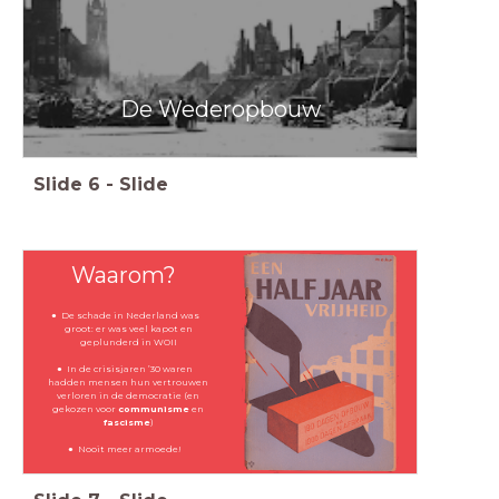
De Wederopbouw
Slide
6
-
Slide
Waarom?
De schade in Nederland was
groot: er was veel kapot en
geplunderd in WOII
In de crisisjaren ’30 waren
hadden mensen hun vertrouwen
verloren in de democratie (en
gekozen voor
communisme
en
fascisme
)
Nooit meer armoede!