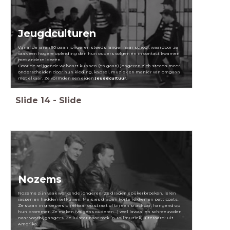
Jeugdculturen
Vanaf de jaren 50 gaan jongeren steeds langer naar school, waardoor ze
vaak een hogere opleiding dan hun ouders volgen én in contact kwamen
met andere ideeën.
Door de stijgende welvaart kunnen (en gaan) jongeren zich steeds meer
onderscheiden door hun kleding, kapsel, muziek en manier van omgaan
met elkaar. Ze vormden een eigen
jeugdcultuur
.
Slide
14
-
Slide
Nozems
Nozems zijn vaak werkende jongeren. Ze dragen spijkerbroeken, leren
jassen en hadden vetkuiven. Meisjes dragen korte rokken en petticoats.
Ze staan in groepjes bij elkaar op straat of bij een snackbar, hangend op
hun brommer. Ze maken (volgens ouderen...) veel lawaai en schreeuwden
naar voorbijgangers. Ze luister naar rock-’n-rollmuziek, uiteraard: uit
Amerika.