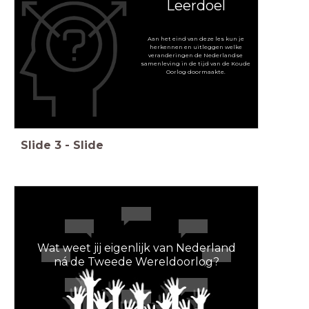
Leerdoel
Aan het eind van deze les kun je
herkennen en uitleggen welke
veranderingen de Nederlandse
samenleving in de tijd van de Koude
Oorlog doormaakte.
Slide
3
-
Slide
Wat weet jij eigenlijk van Nederland
ná de Tweede Wereldoorlog?