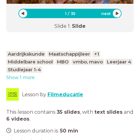
1
/
35
next
Slide
1
:
Slide
Aardrijkskunde
Maatschappijleer
+1
Middelbare school
MBO
vmbo, mavo
Leerjaar 4
Studiejaar 1-4
Show 1 more
Lesson by
Filmeducatie
This lesson contains
35 slides
,
with
text slides
and
6 videos
.
Lesson duration is:
50
min