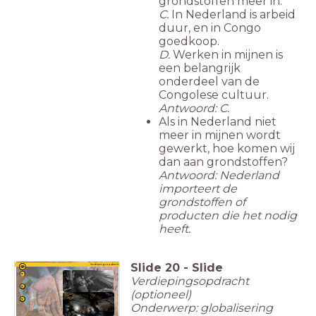
grondstoffen meer in.
C.
In Nederland is arbeid
duur, en in Congo
goedkoop.
D.
Werken in mijnen is
een belangrijk
onderdeel van de
Congolese cultuur.
Antwoord: C.
Als in Nederland niet
meer in mijnen wordt
gewerkt, hoe komen wij
dan aan grondstoffen?
Antwoord: Nederland
importeert de
grondstoffen of
producten die het nodig
heeft.
Slide
20
-
Slide
Verdiepingsopdracht
Verdiepingsopdracht
(optioneel)
Onderwerp: globalisering