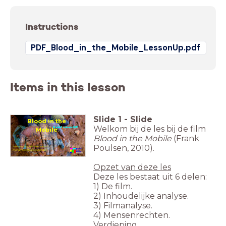
Instructions
PDF_Blood_in_the_Mobile_LessonUp.pdf
Items in this lesson
Slide
1
-
Slide
Blood in the
Welkom bij de les bij de film
Frank Poulsen, 2010
Mobile
Blood in the Mobile
(Frank
Poulsen, 2010).
Les over mobiele telefoons en
mensenrechtenschendingen
Opzet van deze les
Deze les bestaat uit 6 delen:
1) De film.
2) Inhoudelijke analyse.
3) Filmanalyse.
4) Mensenrechten.
Verdieping.