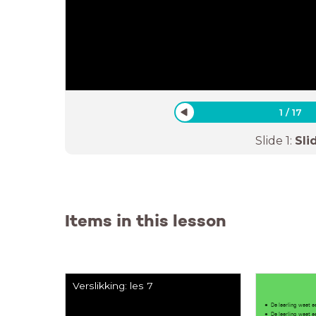
1
/
17
Slide
1
:
Sli
Items in this lesson
Verslikking: les 7
De leerling weet e
De leerling weet e