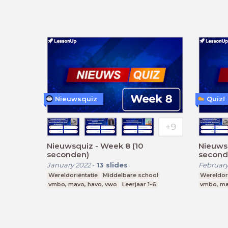
Nieuwsquiz
Quiz!
Nieuwsquiz - Week 8 (10
Nieuws
seconden)
second
January 2022
-
13
slides
February
Wereldoriëntatie
Middelbare school
Wereldori
vmbo, mavo, havo, vwo
Leerjaar 1-6
vmbo, ma