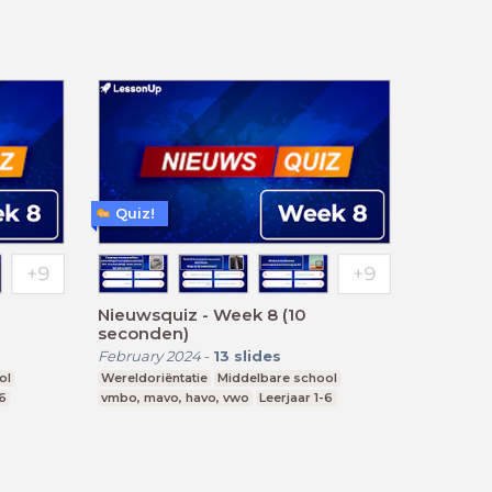
Quiz!
Nieuwsquiz - Week 8 (10
seconden)
February 2024
-
13
slides
ol
Wereldoriëntatie
Middelbare school
-6
vmbo, mavo, havo, vwo
Leerjaar 1-6