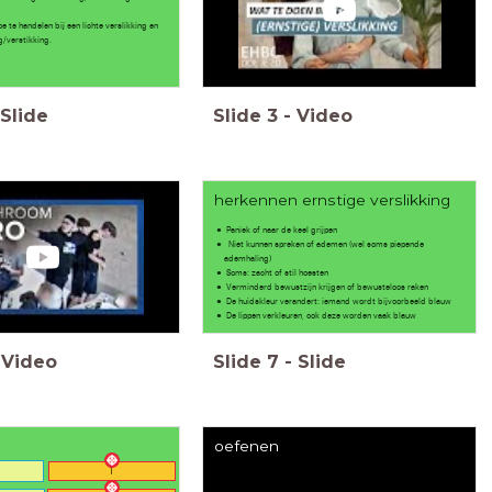
oe te handelen bij een lichte verslikking en
ng/verstikking.
Slide
Slide
3
-
Video
herkennen ernstige verslikking
Paniek of naar de keel grijpen
Niet kunnen spreken of ademen (wel soms piepende
ademhaling)
Soms: zacht of stil hoesten
Verminderd bewustzijn krijgen of bewusteloos raken
De huidskleur verandert: iemand wordt bijvoorbeeld blauw
De lippen verkleuren, ook deze worden vaak blauw
Video
Slide
7
-
Slide
oefenen
1