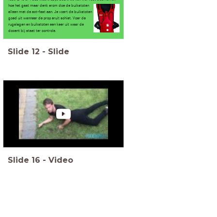
hoe het gaat maar denk erom doe de buikstoten
alleen met de act-fast aan. Je voert de buikstoten
goed uit wanneer de prop eruit schiet. Voer de
rugslagen en buikstoten een keer uit waar de
docent bij staat ter controle.
Slide
12
-
Slide
Slide
16
-
Video