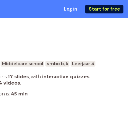
Log in
Start for free
Middelbare school
vmbo b, k
Leerjaar 4
ains
17 slides
,
with
interactive quizzes
,
4 videos
.
n is:
45
min