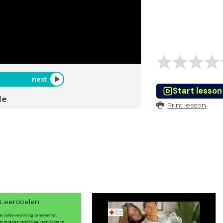
next
Start lesson
de
Print lesson
Leerdoelen
en lichte verslikking te herkennen.
en ernstige verslikking/verstikking te