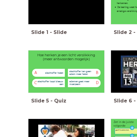
herkennen.
De leerling weet h
ernstige verslikki
Slide
1
-
Slide
Slide
2
-
Hoe herken je een licht verslikking
(meer antwoorden mogelijk)
slachtoffer kan geen
A
B
slachtoffer hoest
adem meer halen
slachtoffer loopt blaauw
ademen gaat maar
C
D
aan
moeizaam
Slide
5
-
Quiz
Slide
6
-
Zet in de juiste
volgorde
geef 5 buikstoten