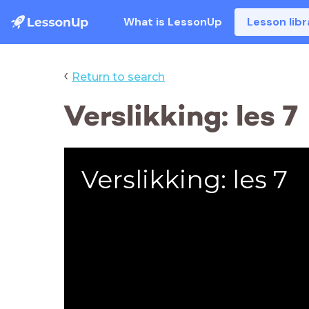
What is LessonUp
Lesson libr
‹
Return to search
Verslikking: les 7
Verslikking: les 7