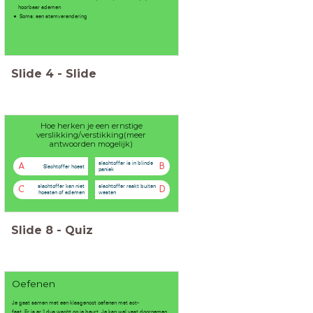
hoorbaar ademen
Soms: een stemverandering
Slide
4
-
Slide
Hoe herken je een ernstige
verslikking/verstikking(meer
antwoorden mogelijk)
slachtoffer is in blinde
A
B
Slachtoffer hoest
paniek
slachtoffer kan niet
slachtoffer raakt buiten
C
D
hoesten of ademen
westen
Slide
8
-
Quiz
Oefenen
Je gaat samen met een klasgenoot oefenen met act-
fast. Er is er 1 dus wacht op je beurt. Je kan wel vast doornemen