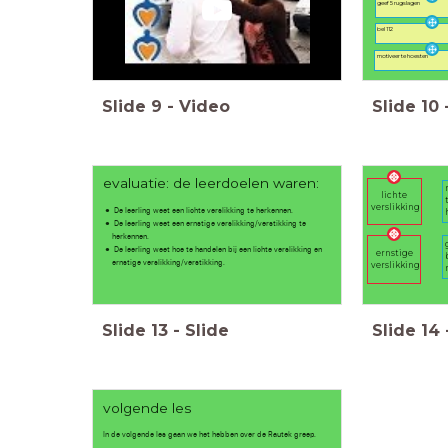
geef 5 rugslagen
bel 112
motiveer te hoesten
Slide
9
-
Video
Slide
10
evaluatie: de leerdoelen waren:
lichte
verslikking
De leerling weet een lichte verslikking te herkennen.
De leerling weet een ernstige verslikking/verstikking te
herkennen.
De leerling weet hoe te handelen bij een lichte verslikking en
ernstige
ernstige verslikking/verstikking.
verslikking
Slide
13
-
Slide
Slide
14
volgende les
In de volgende les gaan we het hebben over de Rautek greep.