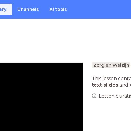
ary
Channels
AI tools
Zorg en Welzijn
This lesson cont
text slides
and
Lesson duratio