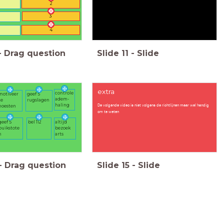
2
3
4
-
Drag question
Slide
11
-
Slide
extra
controle
motiveer
geef 5
adem-
te
rugslagen
De volgende video is niet volgens de richtlijnen maar wel handig
haling
hoesten
om te weten
geef 5
bel 112
altijd
buikstote
bezoek
n
arts
-
Drag question
Slide
15
-
Slide