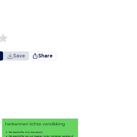
Save
Share
herkennen lichte verslikking
Het slachtoffer is bij bewustzijn
Het slachtoffer kan luid hoesten, huilen, kokhalzen, spreken of