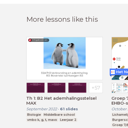
More lessons like this
Het N
Th 1: B2 Het ademhalingsstelsel
Groep 7
MAX
EHBO-sk
September 2022
-
61
slides
October
Biologie
Middelbare school
Lichamel
vmbo k, g, t, mavo
Leerjaar 2
Burgers
Groep 7,