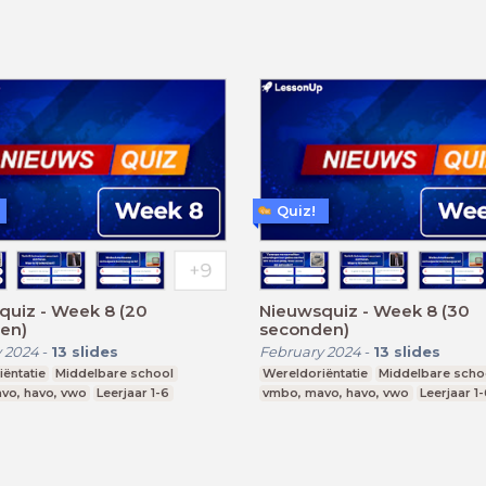
Quiz!
quiz - Week 8 (20
Nieuwsquiz - Week 8 (30
en)
seconden)
 2024
-
13
slides
February 2024
-
13
slides
ëntatie
Middelbare school
Wereldoriëntatie
Middelbare scho
vo, havo, vwo
Leerjaar 1-6
vmbo, mavo, havo, vwo
Leerjaar 1