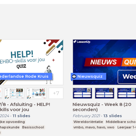
ederlandse Rode Kruis
Nieuwsquiz
/8 - Afsluiting - HELP!
Nieuwsquiz - Week 8 (20
ills voor jou
seconden)
 2024
-
11
slides
February 2021
-
13
slides
ijke opvoeding
Wereldoriëntatie
Middelbare scho
chapskunde
Basisschool
vmbo, mavo, havo, vwo
Leerjaar 1
8